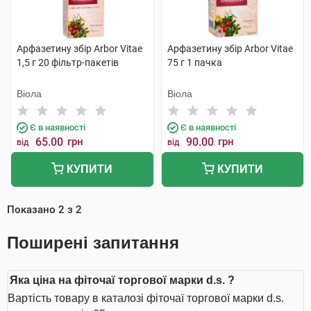
Арфазетину збір Arbor Vitae
Арфазетину збір Arbor Vitae
1,5 г 20 фільтр-пакетів
75 г 1 пачка
Віола
Віола
Є в наявності
Є в наявності
65.00
грн
90.00
грн
від
від
КУПИТИ
КУПИТИ
Показано
2
з
2
Поширені запитання
Яка ціна на фіточаї торгової марки d.s. ?
Вартість товару в каталозі фіточаї торгової марки d.s.