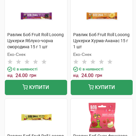
Равлик Боб Fruit Roll Looong
Равлик Боб Fruit Roll Looong
Цукерки Яблуко-чорна
Цукерки Хурма-Ананас 15 г
смородина 15 г 1 шт
1 шт
Еко-Снек
Еко-Снек
Є в наявності
Є в наявності
24.00
грн
24.00
грн
від
від
КУПИТИ
КУПИТИ