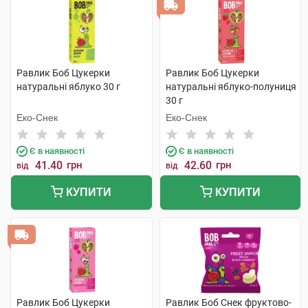
Равлик Боб Цукерки
Равлик Боб Цукерки
натуральні яблуко 30 г
натуральні яблуко-полуниця
30 г
Еко-Снек
Еко-Снек
Є в наявності
Є в наявності
41.40
грн
42.60
грн
від
від
КУПИТИ
КУПИТИ
Равлик Боб Цукерки
Равлик Боб Снек фруктово-