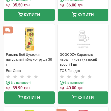
35.50
грн
36.00
грн
від
від
КУПИТИ
КУПИТИ
Равлик Боб Цукерки
GOGODZA Карамель
натуральні яблуко-груша 30
льодяникова (казкові)
г
асорті 1 шт
Еко-Снек
ТОВ Гогодза
Є в наявності
Є в наявності
39.90
грн
40.00
грн
від
від
КУПИТИ
КУПИТИ