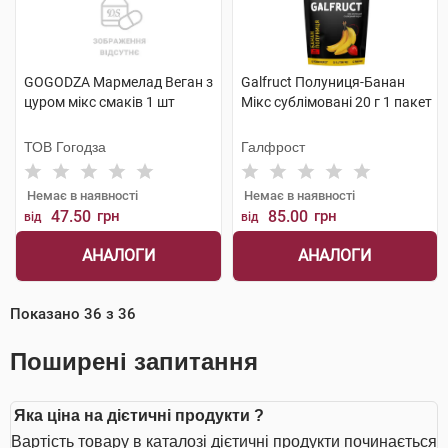
GOGODZA Мармелад Веган з
Galfruct Полуниця-Банан
цуром мікс смаків 1 шт
Мікс сублімовані 20 г 1 пакет
ТОВ Гогодза
Галфрост
Немає в наявності
Немає в наявності
47.50
грн
85.00
грн
від
від
АНАЛОГИ
АНАЛОГИ
Показано
36
з
36
Поширені запитання
Яка ціна на дієтичні продукти ?
Вартість товару в каталозі дієтичні продукти починається