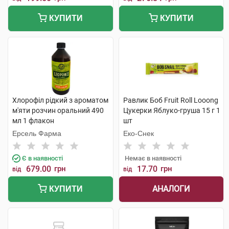
КУПИТИ
КУПИТИ
Хлорофіл рідкий з ароматом
Равлик Боб Fruit Roll Looong
м'яти розчин оральний 490
Цукерки Яблуко-груша 15 г 1
мл 1 флакон
шт
Ерсель Фарма
Еко-Снек
Є в наявності
Немає в наявності
679.00
грн
17.70
грн
від
від
АНАЛОГИ
КУПИТИ