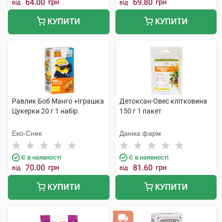
64.00
грн
69.80
грн
від
від
КУПИТИ
КУПИТИ
Равлик Боб Манго +Іграшка
Детоксан-Овес клітковина
Цукерки 20 г 1 набір
150 г 1 пакет
Еко-Снек
Даніка фарм
Є в наявності
Є в наявності
70.00
грн
81.60
грн
від
від
КУПИТИ
КУПИТИ