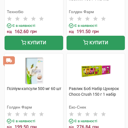
Технобіо
Голден Фарм
Є в наявності
Є в наявності
162.60
грн
191.50
грн
від
від
КУПИТИ
КУПИТИ
Псіліум капсули 500 мг 60 шт
Равлик Боб Набір Цукерок
Choco Crush 150 г 1 набір
Голден Фарм
Еко-Снек
Є в наявності
Є в наявності
199.50
грн
276.84
грн
від
від