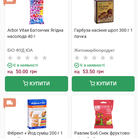
Arbor Vitae Батончик Ягідна
Гарбуза насіння шрот 300 г 1
насолода 40 г
пачка
БІО ФУД ЮА
Житомирбіопродукт
Є в наявності
Є в наявності
50.00
грн
53.50
грн
від
від
КУПИТИ
КУПИТИ
Фібрент + Йод суміш 200 г 1
Равлик Боб Снек фруктово-