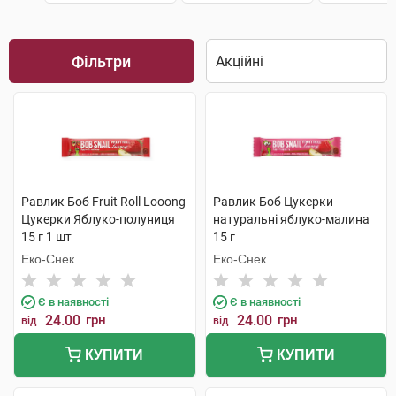
Фільтри
Равлик Боб Fruit Roll Looong
Равлик Боб Цукерки
Цукерки Яблуко-полуниця
натуральні яблуко-малина
15 г 1 шт
15 г
Еко-Снек
Еко-Снек
Є в наявності
Є в наявності
24.00
грн
24.00
грн
від
від
КУПИТИ
КУПИТИ