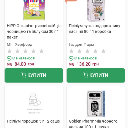
HiPP Органічні рисові хлібці з
Псіліум лузга подорожнику
чорницею та яблуком 30 г 1
насіння 80 г 1 коробка
пакет
МІГ Херфорд
Голден Фарм
Є в наявності
Є в наявності
84.00
грн
136.20
грн
від
від
КУПИТИ
КУПИТИ
Псіліум порошок 5 г 12 саше
Golden Pharm Чіа чорного
насіння 100 г 1 пачка