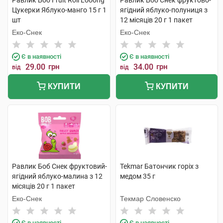
Равлик Боб Fruit Roll Looong
Равлик Боб Снек фруктово-
Цукерки Яблуко-манго 15 г 1
ягідний яблуко-полуниця з
шт
12 місяців 20 г 1 пакет
Еко-Снек
Еко-Снек
Є в наявності
Є в наявності
29.00
грн
34.00
грн
від
від
КУПИТИ
КУПИТИ
Равлик Боб Снек фруктовий-
Tekmar Батончик горіх з
ягідний яблуко-малина з 12
медом 35 г
місяців 20 г 1 пакет
Еко-Снек
Текмар Словенско
Є в наявності
Є в наявності