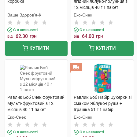
коробка
ягідний яблуко-полуниця з
12 місяців 40 г 1 пакет
Ваше Здоров'я-К
Еко-Снек
Є в наявності
Є в наявності
62.30
грн
64.00
грн
від
від
КУПИТИ
КУПИТИ
Равлик Боб Снек фруктовий
Равлик Боб Набір Цукерки зі
Мультифруктовий з 12
смаком Яблуко-Груша +
місяців 40 г 1 пакет
Іграшка 51 г 1 набір
Еко-Снек
Еко-Снек
Є в наявності
Є в наявності