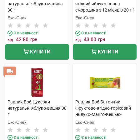
натуральні яблуко-малина
ягідний яблуко-чорна
30 г
смородина з 12 місяців 20 г 1
пакет
Еко-Снек
Еко-Снек
Є в наявності
Є в наявності
42.80
грн
43.00
грн
від
від
КУПИТИ
КУПИТИ
Равлик Боб Цукерки
Равлик Боб Батончик
натуральні яблуко-вишня 30
Фруктово-ягідно-горіховий
г
Яблуко-Манго-Кешью-
Криспи Кіноа 35 г 1 шт
Еко-Снек
Еко-Снек
Є в наявності
Є в наявності