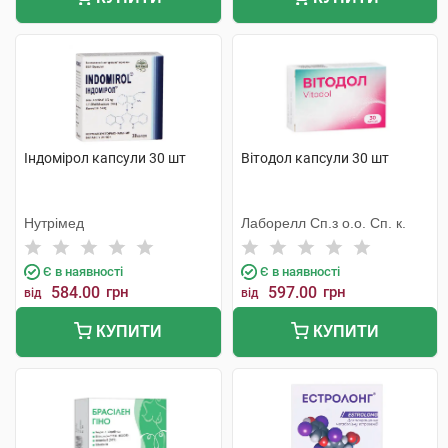
Індомірол капсули 30 шт
Вітодол капсули 30 шт
Нутрімед
Лаборелл Сп.з о.о. Сп. к.
Є в наявності
Є в наявності
584.00
грн
597.00
грн
від
від
КУПИТИ
КУПИТИ