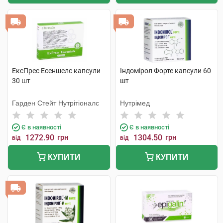
ЕксПрес Есеншелс капсули
Індомірол Форте капсули 60
30 шт
шт
Гарден Стейт Нутрітіоналс
Нутрімед
Є в наявності
Є в наявності
1272.90
грн
1304.50
грн
від
від
КУПИТИ
КУПИТИ