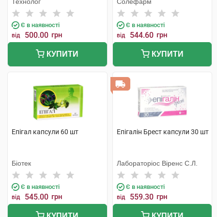
Технолог
Солефарм
Є в наявності
Є в наявності
500.00
грн
544.60
грн
від
від
КУПИТИ
КУПИТИ
Епігал капсули 60 шт
Епігалін Брест капсули 30 шт
Біотек
Лабораторіос Віренс С.Л.
Є в наявності
Є в наявності
545.00
грн
559.30
грн
від
від
КУПИТИ
КУПИТИ