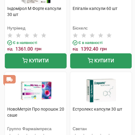
Індомірол М Форте капсули
Епігалін капсули 60 шт
30 шт
Нутрімед
Біохелс
Є в наявності
Є в наявності
1361.00
грн
1392.40
грн
від
від
КУПИТИ
КУПИТИ
НовоМетріл Про порошок 20
Естролекс капсули 30 шт
саше
Группо Фармаімпреса
Светан