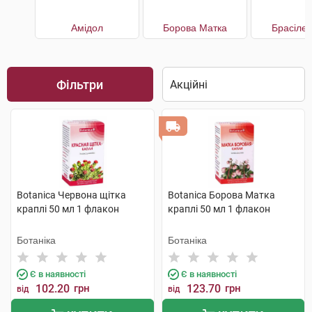
Амідол
Борова Матка
Брасілен
Фільтри
Botanica Червона щітка
Botanica Борова Матка
краплі 50 мл 1 флакон
краплі 50 мл 1 флакон
Ботаніка
Ботаніка
Є в наявності
Є в наявності
102.20
грн
123.70
грн
від
від