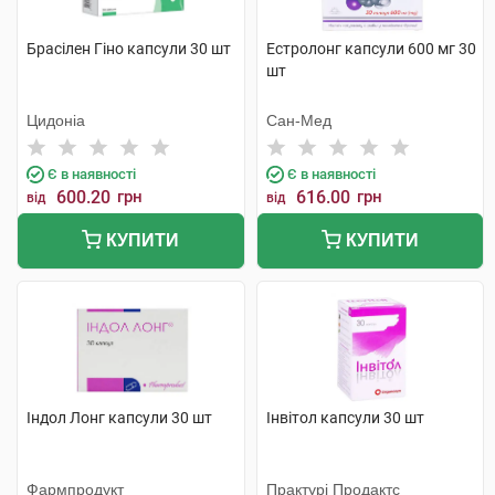
Брасілен Гіно капсули 30 шт
Естролонг капсули 600 мг 30
шт
Цидоніа
Сан-Мед
Є в наявності
Є в наявності
600.20
грн
616.00
грн
від
від
КУПИТИ
КУПИТИ
Індол Лонг капсули 30 шт
Інвітол капсули 30 шт
Фармпродукт
Практурі Продактс