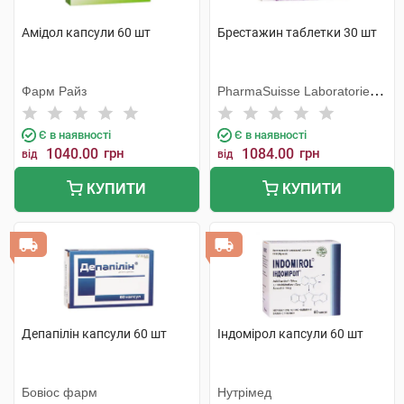
Амідол капсули 60 шт
Брестажин таблетки 30 шт
Фарм Райз
PharmaSuisse Laboratories
SpA
Є в наявності
Є в наявності
1040.00
грн
1084.00
грн
від
від
КУПИТИ
КУПИТИ
Депапілін капсули 60 шт
Індомірол капсули 60 шт
Бовіос фарм
Нутрімед