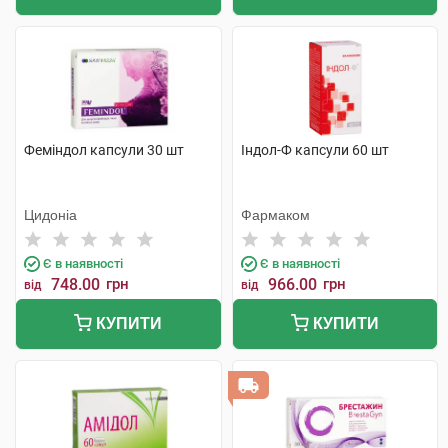
Феміндол капсули 30 шт
Індол-Ф капсули 60 шт
Цидоніа
Фармаком
Є в наявності
Є в наявності
748.00
грн
966.00
грн
від
від
КУПИТИ
КУПИТИ