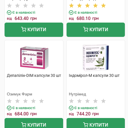
Є в наявності
Є в наявності
643.40
грн
680.10
грн
від
від
КУПИТИ
КУПИТИ
Депапілін-DIM капсули 30 шт
Індомірол-М капсули 30 шт
Озимук Фарм
Нутрімед
Є в наявності
Є в наявності
684.00
грн
744.20
грн
від
від
КУПИТИ
КУПИТИ