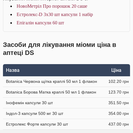
НовоМетріл Про порошок 20 саше
Естролекс-D 3х30 шт капсули 1 набір
Епігалін капсули 60 шт
Засоби для лікування міоми ціна в
аптеці DS
Назва
Ціна
Botanica Червона щітка краплі 50 мл 1 флакон
102.20 грн
Botanica Борова Матка краплі 50 мл 1 флакон
123.70 грн
Інофемін капсули 30 шт
351.50 грн
Індол-3 капсули 500 мг 30 шт
354.00 грн
Естролекс Форте капсули 30 шт
437.00 грн