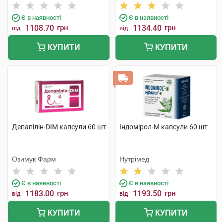
Є в наявності
Є в наявності
1108.70
грн
1134.40
грн
від
від
КУПИТИ
КУПИТИ
Депапілін-DIM капсули 60 шт
Індомірол-М капсули 60 шт
Озимук Фарм
Нутрімед
Є в наявності
Є в наявності
1183.00
грн
1193.50
грн
від
від
КУПИТИ
КУПИТИ