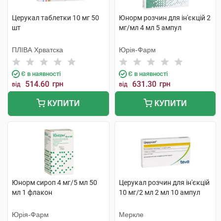
Церукал таблетки 10 мг 50
Юнорм розчин для ін'єкцій 2
шт
мг/мл 4 мл 5 ампул
ПЛІВА Хрватска
Юрія-Фарм
Є в наявності
Є в наявності
514.60
грн
631.30
грн
від
від
КУПИТИ
КУПИТИ
Юнорм сироп 4 мг/5 мл 50
Церукал розчин для ін'єкцій
мл 1 флакон
10 мг/2 мл 2 мл 10 ампул
Юрія-Фарм
Меркле