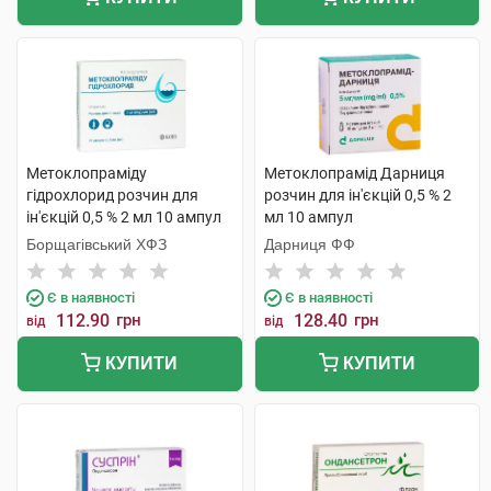
Метоклопраміду
Метоклопрамід Дарниця
гідрохлорид розчин для
розчин для ін'єкцій 0,5 % 2
ін'єкцій 0,5 % 2 мл 10 ампул
мл 10 ампул
Борщагівський ХФЗ
Дарниця ФФ
Є в наявності
Є в наявності
112.90
грн
128.40
грн
від
від
КУПИТИ
КУПИТИ