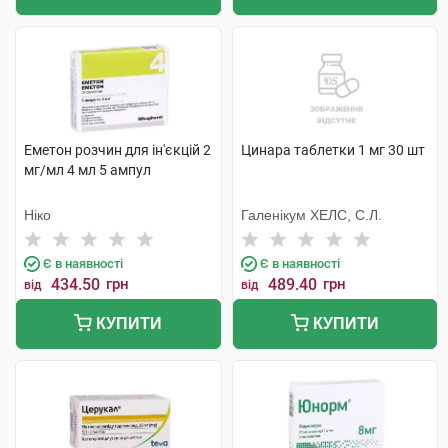
Еметон розчин для ін'єкцій 2
Цинара таблетки 1 мг 30 шт
мг/мл 4 мл 5 ампул
Ніко
Галенікум ХЕЛС, С.Л.
Є в наявності
Є в наявності
434.50
грн
489.40
грн
від
від
КУПИТИ
КУПИТИ