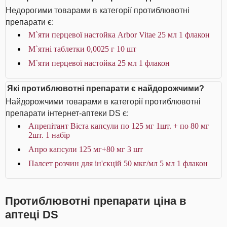
Недорогими товарами в категорії протиблювотні
препарати є:
М`яти перцевої настойка Arbor Vitae 25 мл 1 флакон
М`ятні таблетки 0,0025 г 10 шт
М`яти перцевої настойка 25 мл 1 флакон
Які протиблювотні препарати є найдорожчими?
Найдорожчими товарами в категорії протиблювотні
препарати інтернет-аптеки DS є:
Апрепітант Віста капсули по 125 мг 1шт. + по 80 мг
2шт. 1 набір
Апро капсули 125 мг+80 мг 3 шт
Палсет розчин для ін'єкцій 50 мкг/мл 5 мл 1 флакон
Протиблювотні препарати ціна в
аптеці DS