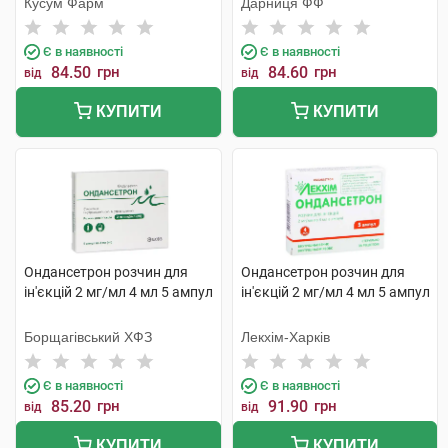
Кусум Фарм
Дарниця ФФ
Є в наявності
Є в наявності
84.50
грн
84.60
грн
від
від
КУПИТИ
КУПИТИ
Ондансетрон розчин для
Ондансетрон розчин для
ін'єкцій 2 мг/мл 4 мл 5 ампул
ін'єкцій 2 мг/мл 4 мл 5 ампул
Борщагівський ХФЗ
Лекхім-Харків
Є в наявності
Є в наявності
85.20
грн
91.90
грн
від
від
КУПИТИ
КУПИТИ