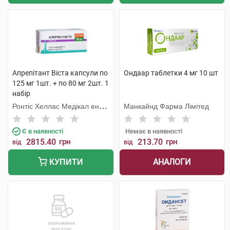
Апрепітант Віста капсули по
Ондаар таблетки 4 мг 10 шт
125 мг 1шт. + по 80 мг 2шт. 1
набір
Ронтіс Хеллас Медікал енд
Манкайнд Фарма Лімітед
Фармасьютікал Продактс
С.А.
Є в наявності
Немає в наявності
2815.40
грн
213.70
грн
від
від
АНАЛОГИ
КУПИТИ