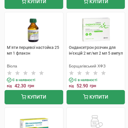
КУПИТИ
КУПИТИ
М`яти перцевої настойка 25
Ондансетрон розчин для
мл 1 флакон
ін'єкцій 2 мг/мл 2 мл 5 ампул
Віола
Борщагівський ХФЗ
Є в наявності
Є в наявності
42.30
грн
52.90
грн
від
від
КУПИТИ
КУПИТИ