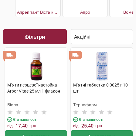
Апрепітант Віста капсули по 125 мг 1шт. + по 80 мг 2шт.
Апро
Вомен
Фільтри
М`яти перцевої настойка
М`ятні таблетки 0,0025 г 10
Arbor Vitae 25 мл 1 флакон
шт
Віола
Тернофарм
Є в наявності
Є в наявності
17.40
грн
25.40
грн
від
від