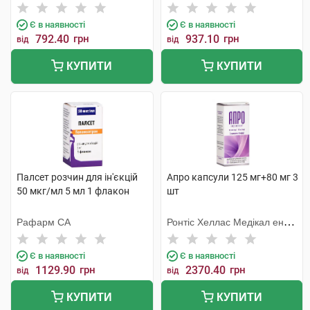
Є в наявності
Є в наявності
792.40
грн
937.10
грн
від
від
КУПИТИ
КУПИТИ
Палсет розчин для ін'єкцій
Апро капсули 125 мг+80 мг 3
50 мкг/мл 5 мл 1 флакон
шт
Рафарм СА
Ронтіс Хеллас Медікал енд
Фармасьютікал Продактс
С.А.
Є в наявності
Є в наявності
1129.90
грн
2370.40
грн
від
від
КУПИТИ
КУПИТИ