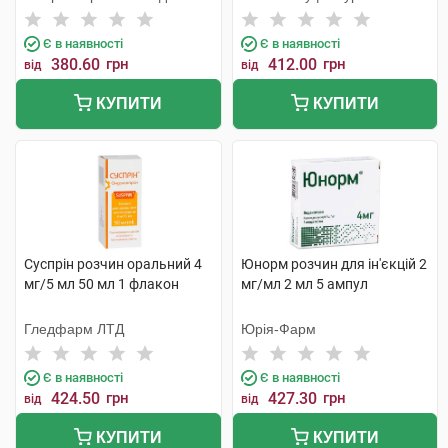
Сервісез
Є в наявності
Є в наявності
380.60
грн
412.00
грн
від
від
КУПИТИ
КУПИТИ
Суспрін розчин оральний 4
Юнорм розчин для ін'єкцій 2
мг/5 мл 50 мл 1 флакон
мг/мл 2 мл 5 ампул
Гледфарм ЛТД
Юрія-Фарм
Є в наявності
Є в наявності
424.50
грн
427.30
грн
від
від
КУПИТИ
КУПИТИ