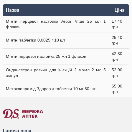
Назва
Ціна
М`яти перцевої настойка Arbor Vitae 25 мл 1
17.40
флакон
грн
25.40
М`ятні таблетки 0,0025 г 10 шт
грн
42.30
М`яти перцевої настойка 25 мл 1 флакон
грн
Ондансетрон розчин для ін'єкцій 2 мг/мл 2 мл 5
52.90
ампул
грн
65.90
Метоклопрамід Здоров'я таблетки 10 мг 50 шт
грн
Гаряча лінія