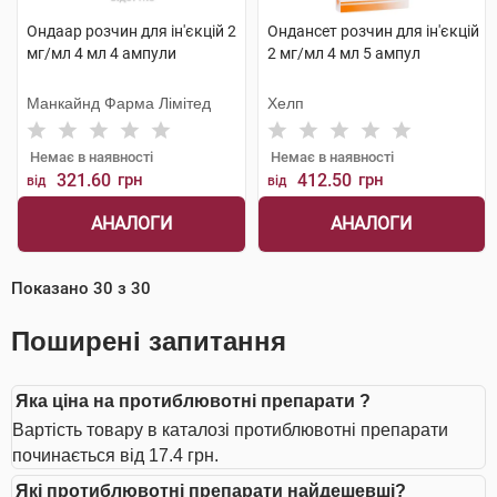
Ондаар розчин для ін'єкцій 2
Ондансет розчин для ін'єкцій
мг/мл 4 мл 4 ампули
2 мг/мл 4 мл 5 ампул
Манкайнд Фарма Лімітед
Хелп
Немає в наявності
Немає в наявності
321.60
грн
412.50
грн
від
від
АНАЛОГИ
АНАЛОГИ
Показано
30
з
30
Поширені запитання
Яка ціна на протиблювотні препарати ?
Вартість товару в каталозі протиблювотні препарати
починається від 17.4 грн.
Які протиблювотні препарати найдешевші?