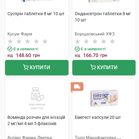
Суспрін таблетки 8 мг 10 шт
Ондансетрон таблетки 8 мг
10 шт
Кусум Фарм
Борщагівський ХФЗ
Є в наявності
Є в наявності
148.60
грн
166.70
грн
від
від
КУПИТИ
КУПИТИ
Воменда розчин для ін'єкцій
Емегест капсули 20 шт
2 мг/мл 4 мл 5 флаконів
Аспіро Фарма Лімітед
Толл Мануфактурінг