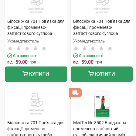
Білосніжка 701 Пов'язка для
Білосніжка 701 Пов'язка для
фіксації променево-
фіксації променево-
зап'ясткового суглоба
зап'ясткового суглоба
розмір 2 (17-18см) 1 шт
розмір 3 (19-20см) 1 шт
Укрмедтекстиль
Укрмедтекстиль
Є в наявності
Є в наявності
59.00
грн
59.00
грн
від
від
КУПИТИ
КУПИТИ
Білосніжка 701 Пов'язка для
MedTextile 8502 Бандаж на
фіксації променево-
променево-зап`ястний
зап'ясткового суглоба
суглоб еластичний розмір