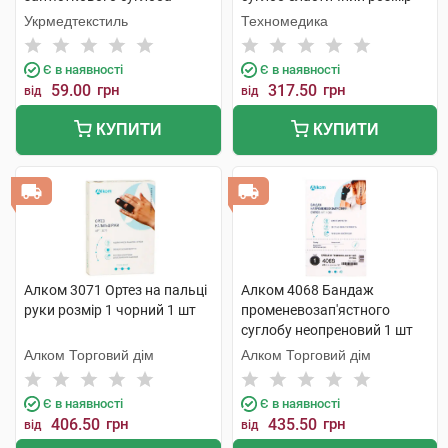
розмір 4 (21-22см) 1 шт
S/M 1 шт
Укрмедтекстиль
Техномедика
Є в наявності
Є в наявності
59.00
грн
317.50
грн
від
від
КУПИТИ
КУПИТИ
Алком 3071 Ортез на пальці
Алком 4068 Бандаж
руки розмір 1 чорний 1 шт
променевозап'ястного
суглобу неопреновий 1 шт
Алком Торговий дім
Алком Торговий дім
Є в наявності
Є в наявності
406.50
грн
435.50
грн
від
від