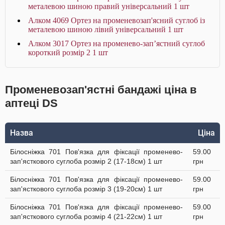
металевою шиною правий універсальний 1 шт
Алком 4069 Ортез на променевозап'ясний суглоб із
металевою шиною лівий універсальний 1 шт
Алком 3017 Ортез на променево-зап’ястний суглоб
короткий розмір 2 1 шт
Променевозап'ястні бандажі ціна в
аптеці DS
Назва
Ціна
Білосніжка 701 Пов'язка для фіксації променево-
59.00
зап'ясткового суглоба розмір 2 (17-18см) 1 шт
грн
Білосніжка 701 Пов'язка для фіксації променево-
59.00
зап'ясткового суглоба розмір 3 (19-20см) 1 шт
грн
Білосніжка 701 Пов'язка для фіксації променево-
59.00
зап'ясткового суглоба розмір 4 (21-22см) 1 шт
грн