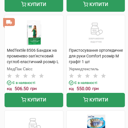
КУПИТИ
КУПИТИ
MedTextile 8506 Бандаж на
Пристосування ортопедичне
променево-зап'ястковий
для руки Comfort розмір M
суглоб еластичний розмір L
графіт 1 шт
1 шт
МедПак Свісс
Укрмедтекстиль
Є в наявності
Є в наявності
506.50
грн
550.00
грн
від
від
КУПИТИ
КУПИТИ