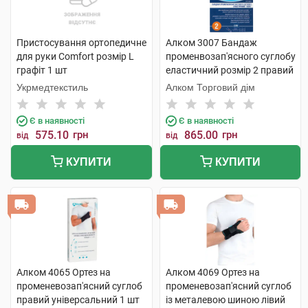
Пристосування ортопедичне
Алком 3007 Бандаж
для руки Comfort розмір L
променвозап'ясного суглобу
графіт 1 шт
еластичний розмір 2 правий
1 шт
Укрмедтекстиль
Алком Торговий дім
Є в наявності
Є в наявності
575.10
грн
865.00
грн
від
від
КУПИТИ
КУПИТИ
Алком 4065 Ортез на
Алком 4069 Ортез на
променевозап'ясний суглоб
променевозап'ясний суглоб
правий універсальний 1 шт
із металевою шиною лівий