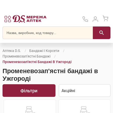
Аптека D.S.
Бандажі І Корсети
Променевозап'ястні Бандажі
Променевозап'ястні Бандажі В Ужгороді
Променевозап'ястні бандажі в
Ужгороді
Фільтри