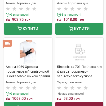
універсальний 1 шт
Алком Торговий дім
Алком Торговий дім
Є в наявності
Є в наявності
903.75
грн
1018.00
грн
від
від
КУПИТИ
КУПИТИ
Алком 4069 Ортез на
Білосніжка 701 Пов`язка для
променевозап'ясний суглоб
фіксації променево-
із металевою шиною правий
зап`ясткового суглоба
універсальний 1 шт
розмір 1 (15-16 см) 1 шт
Алком Торговий дім
Укрмедтекстиль
Є в наявності
Немає в наявності
1068.00
грн
53.00
грн
від
від