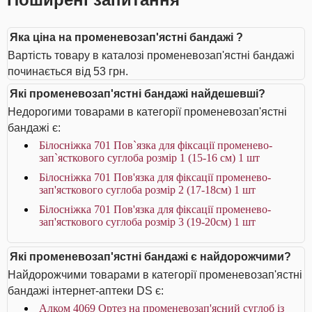
Яка ціна на променевозап'ястні бандажі ?
Вартість товару в каталозі променевозап'ястні бандажі
починається від 53 грн.
Які променевозап'ястні бандажі найдешевші?
Недорогими товарами в категорії променевозап'ястні
бандажі є:
Білосніжка 701 Пов`язка для фіксації променево-
зап`ясткового суглоба розмір 1 (15-16 см) 1 шт
Білосніжка 701 Пов'язка для фіксації променево-
зап'ясткового суглоба розмір 2 (17-18см) 1 шт
Білосніжка 701 Пов'язка для фіксації променево-
зап'ясткового суглоба розмір 3 (19-20см) 1 шт
Які променевозап'ястні бандажі є найдорожчими?
Найдорожчими товарами в категорії променевозап'ястні
бандажі інтернет-аптеки DS є:
Алком 4069 Ортез на променевозап'ясний суглоб із