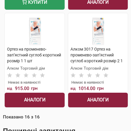
АНАЛОГИ
КУПИТИ
Ортез на променево-
Алком 3017 Ортез на
зап’ястний суглоб короткий
променево-зап’ястний
розмір 1 1 шт
суглоб короткий розмір 2 1
шт
Алком Торговий дім
Алком Торговий дім
Немає в наявності
Немає в наявності
915.00
грн
1014.00
грн
від
від
АНАЛОГИ
АНАЛОГИ
Показано
16
з
16
Поширені запитання