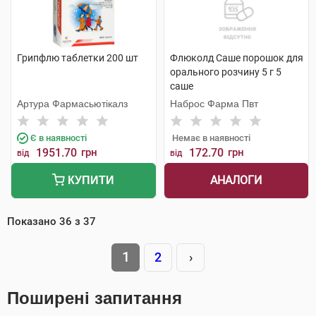
Грипфлю таблетки 200 шт
Флюколд Саше порошок для
орального розчину 5 г 5
саше
Артура Фармасьютікалз
Наброс Фарма Пвт
Є в наявності
Немає в наявності
1951.70
грн
172.70
грн
від
від
АНАЛОГИ
КУПИТИ
Показано
36
з
37
1
2
›
Поширені запитання