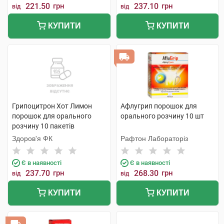
221.50
грн
237.10
грн
від
від
КУПИТИ
КУПИТИ
Грипоцитрон Хот Лимон
Афлугрип порошок для
порошок для орального
орального розчину 10 шт
розчину 10 пакетів
Здоров'я ФК
Рафтон Лабораторіз
Є в наявності
Є в наявності
237.70
грн
268.30
грн
від
від
КУПИТИ
КУПИТИ