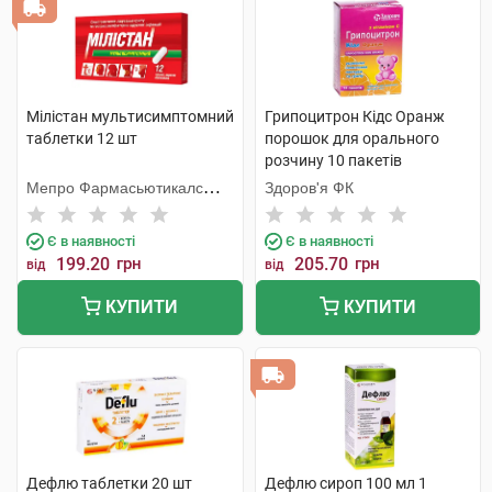
Мілістан мультисимптомний
Грипоцитрон Кідс Оранж
таблетки 12 шт
порошок для орального
розчину 10 пакетів
Мепро Фармасьютикалс
Здоров'я ФК
Пріват
Є в наявності
Є в наявності
199.20
грн
205.70
грн
від
від
КУПИТИ
КУПИТИ
Дефлю таблетки 20 шт
Дефлю сироп 100 мл 1