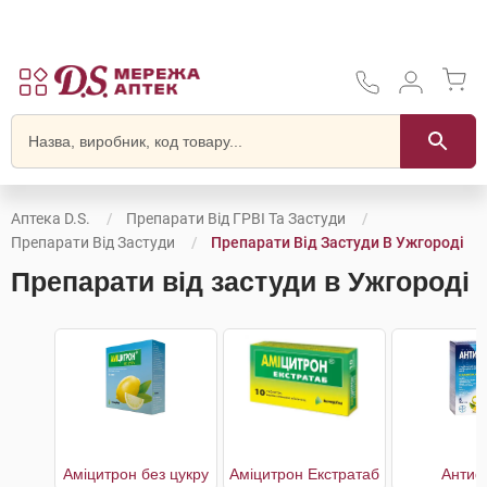
Аптека D.S.
Препарати Від ГРВІ Та Застуди
Препарати Від Застуди
Препарати Від Застуди В Ужгороді
Препарати від застуди в Ужгороді
Аміцитрон без цукру
Аміцитрон Екстратаб
Антиф