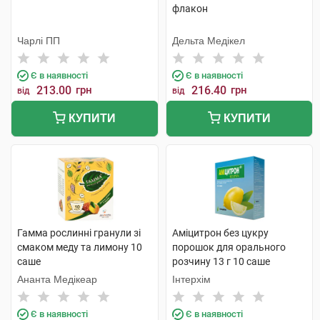
флакон
Чарлі ПП
Дельта Медікел
Є в наявності
Є в наявності
213.00
грн
216.40
грн
від
від
КУПИТИ
КУПИТИ
Гамма рослинні гранули зі
Аміцитрон без цукру
смаком меду та лимону 10
порошок для орального
саше
розчину 13 г 10 саше
Ананта Медікеар
Інтерхім
Є в наявності
Є в наявності