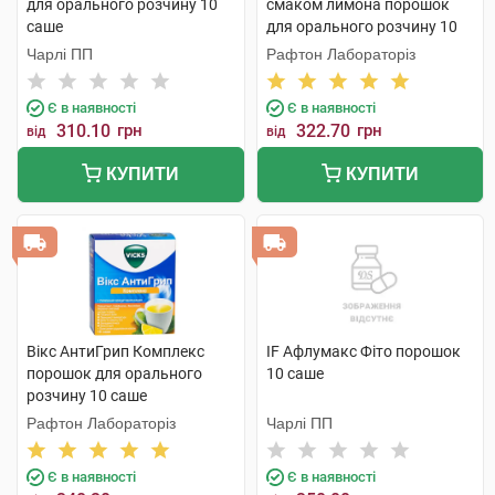
для орального розчину 10
смаком лимона порошок
саше
для орального розчину 10
саше
Чарлі ПП
Рафтон Лабораторіз
Є в наявності
Є в наявності
310.10
грн
322.70
грн
від
від
КУПИТИ
КУПИТИ
Вікс АнтиГрип Комплекс
IF Афлумакс Фіто порошок
порошок для орального
10 саше
розчину 10 саше
Рафтон Лабораторіз
Чарлі ПП
Є в наявності
Є в наявності