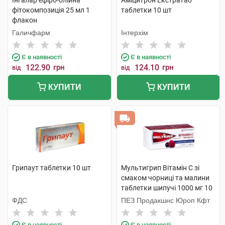
Інгалар ефіро-олійна
Аміцитрон Екстратаб
фітокомпозиція 25 мл 1
таблетки 10 шт
флакон
Галичфарм
Інтерхім
Є в наявності
Є в наявності
122.90
грн
124.10
грн
від
від
КУПИТИ
КУПИТИ
Грипаут таблетки 10 шт
Мультигрип Вітамін С зі
смаком чорниці та малини
таблетки шипучі 1000 мг 10
шт
ФДС
ПЕЗ Продакшнс Юроп Кфт
Є в наявності
Є в наявності