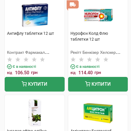
Антифлу таблетки 12 шт
Нурофєн Колд Флю
таблетки 12 шт
Контракт Фармакал
Рекітт Бенкізер Хелскер
Корпорейшн
Інтернешнл
Є в наявності
Є в наявності
106.50
грн
114.40
грн
від
від
КУПИТИ
КУПИТИ