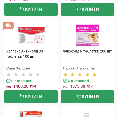
КУПИТИ
КУПИТИ
Хелпекс Антиколд DX
Флюколд N таблетки 200 шт
таблетки 100 шт
Сава Хелскеа
Наброс Фарма Пвт
Є в наявності
Є в наявності
1400.20
грн
1675.30
грн
від
від
КУПИТИ
КУПИТИ