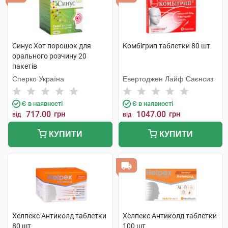
Синус Хот порошок для
Комбігрип таблетки 80 шт
орального розчину 20
пакетів
Сперко Україна
Евертоджен Лайф Саєнсиз
Є в наявності
Є в наявності
717.00
грн
1047.00
грн
від
від
КУПИТИ
КУПИТИ
Хелпекс Антиколд таблетки
Хелпекс Антиколд таблетки
80 шт
100 шт