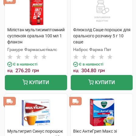
Мілістан мультисимптомний
Флюколд Саше порошок для
суспензія оральна 100 мл 1
орального розчину 5 г 10
флакон
саше
Гракуре Фармасьютікалс
Наброс Фарма Пвт
Є в наявності
Є в наявності
276.20
грн
304.80
грн
від
від
КУПИТИ
КУПИТИ
Мультигрип Синус порошок
Вікс АнтиГрип Макс зі