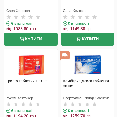
Сава Хелскеа
Сава Хелскеа
Є в наявності
Є в наявності
1083.80
грн
1149.30
грн
від
від
КУПИТИ
КУПИТИ
Грипго таблетки 100 шт
Комбігрип Декса таблетки
80 шт
Кусум Хелтхкер
Евертоджен Лайф Саєнсиз
Є в наявності
Є в наявності
1194.20
грн
1259.70
грн
від
від