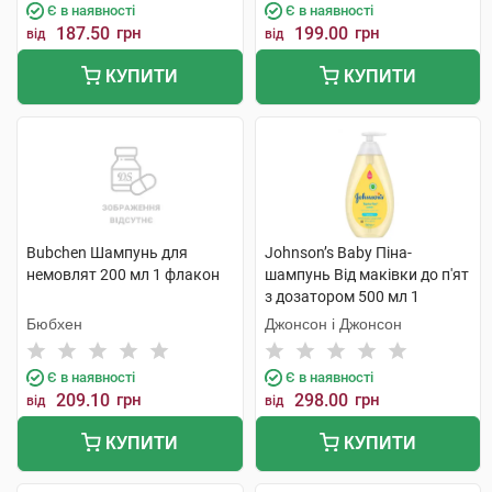
Є в наявності
Є в наявності
187.50
грн
199.00
грн
від
від
КУПИТИ
КУПИТИ
Bubchen Шампунь для
Johnson’s Baby Піна-
немовлят 200 мл 1 флакон
шампунь Від маківки до п'ят
з дозатором 500 мл 1
флакон
Бюбхен
Джонсон і Джонсон
Є в наявності
Є в наявності
209.10
грн
298.00
грн
від
від
КУПИТИ
КУПИТИ