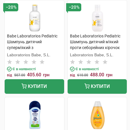
−20%
−20%
Babe Laboratorios Pediatric
Babe Laboratorios Pediatric
Шампунь дитячий
Шампунь дитячий м'який
суперм'який з
проти себорейних кірочок
кондиціонером 200 мл 1
200 мл 1 флакон
Laboratorios Babe, S.L.
Laboratorios Babe, S.L.
флакон
Є в наявності
Є в наявності
405.60
488.00
грн
грн
від
507.00
від
610.00
КУПИТИ
КУПИТИ