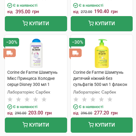
Є в наявності
Є в наявності
190.40
395.00
грн
грн
від
від
272.00
КУПИТИ
КУПИТИ
−30%
−30%
Corine de Farme Шампунь
Corine de Farme Шампунь
Мікс Принцеса Холодне
дитячий ніжний без
серце Disney 300 мл 1
сульфатів 500 мл 1 флакон
флакон
Лабораторіес Сарбек
Лабораторіес Сарбек
Є в наявності
Є в наявності
203.00
277.20
грн
грн
від
290.00
від
396.00
КУПИТИ
КУПИТИ