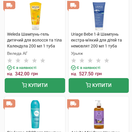
Weleda Шампунь-гель
Uriage Bebe 1-й Шампунь
дитячий для волосся та тіла
екстра-м'який для дітей та
Календула 200 мл 1 туба
немовлят 200 мл 1 туба
Веледа АГ
Урьяж
Є в наявності
Є в наявності
342.00
грн
527.50
грн
від
від
КУПИТИ
КУПИТИ