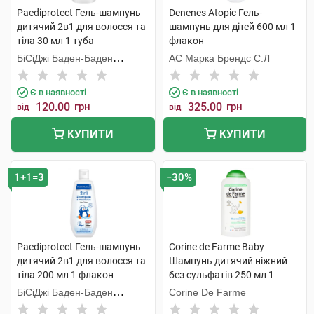
Paediprotect Гель-шампунь
Denenes Atopic Гель-
дитячий 2в1 для волосся та
шампунь для дітей 600 мл 1
тіла 30 мл 1 туба
флакон
БіСіДжі Баден-Баден
АС Марка Брендс С.Л
Косметікс Груп Гмбх
Є в наявності
Є в наявності
120.00
грн
325.00
грн
від
від
КУПИТИ
КУПИТИ
1+1=3
−30%
Paediprotect Гель-шампунь
Corine de Farme Baby
дитячий 2в1 для волосся та
Шампунь дитячий ніжний
тіла 200 мл 1 флакон
без сульфатів 250 мл 1
флакон
БіСіДжі Баден-Баден
Corine De Farme
Косметікс Груп Гмбх