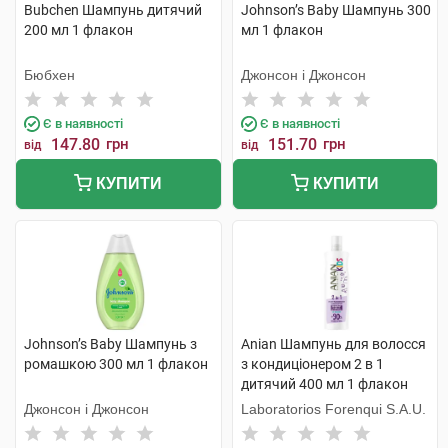
Bubchen Шампунь дитячий
Johnson’s Baby Шампунь 300
200 мл 1 флакон
мл 1 флакон
Бюбхен
Джонсон і Джонсон
Є в наявності
Є в наявності
147.80
грн
151.70
грн
від
від
КУПИТИ
КУПИТИ
Johnson’s Baby Шампунь з
Anian Шампунь для волосся
ромашкою 300 мл 1 флакон
з кондиціонером 2 в 1
дитячий 400 мл 1 флакон
Джонсон і Джонсон
Laboratorios Forenqui S.A.U.