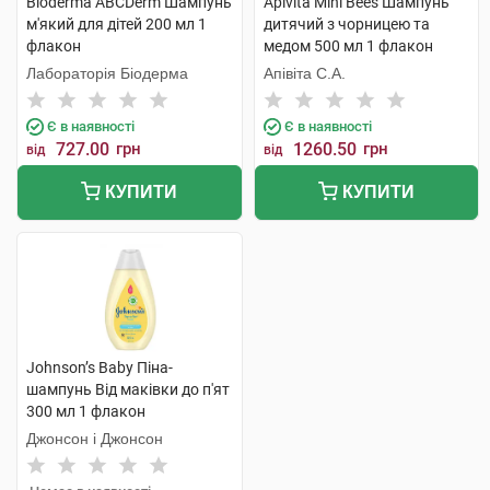
Bioderma ABCDerm Шампунь
Apivita Mini Bees Шампунь
м'який для дітей 200 мл 1
дитячий з чорницею та
флакон
медом 500 мл 1 флакон
Лабораторія Біодерма
Апівіта С.А.
Є в наявності
Є в наявності
727.00
грн
1260.50
грн
від
від
КУПИТИ
КУПИТИ
Johnson’s Baby Піна-
шампунь Від маківки до п'ят
300 мл 1 флакон
Джонсон і Джонсон