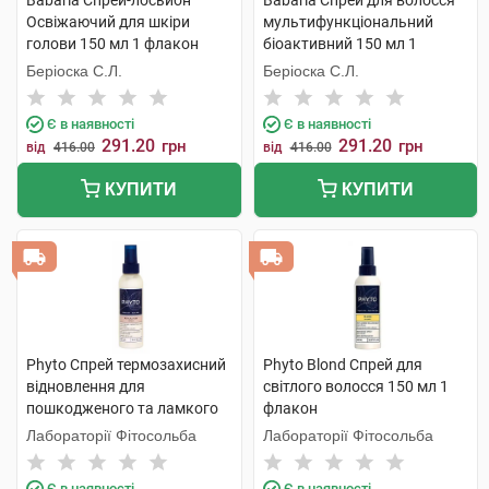
Babaria Спрей-лосьйон
Babaria Спрей для волосся
Освіжаючий для шкіри
мультифункціональний
голови 150 мл 1 флакон
біоактивний 150 мл 1
флакон
Беріоска С.Л.
Беріоска С.Л.
Є в наявності
Є в наявності
291.20
291.20
грн
грн
від
416.00
від
416.00
КУПИТИ
КУПИТИ
Phyto Спрей термозахисний
Phyto Blond Спрей для
відновлення для
світлого волосся 150 мл 1
пошкодженого та ламкого
флакон
волосся 150 мл 1 флакон
Лабораторії Фітосольба
Лабораторії Фітосольба
Є в наявності
Є в наявності