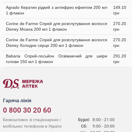
Agrado Кератин рідкий з антифриз ефектом 200 мл
149.10
1 флакон
грн
Corine de Farme Спрей для розплутування волосся
270.20
Disney Моана 200 мл 1 флакон
грн
Corine de Farme Спрей для розплутування волосся
270.20
Disney Холодне серце 200 мл 1 флакон
грн
Babaria Спрей-лосьйон Освіжаючий для шкіри
291.20
голови 150 мл 1 флакон
грн
Гаряча лінія
0 800 30 20 60
Безкоштовно зі стаціонарних і
Будні:
8:00 - 21:00
мобільних телефонів в Україні
Сб:
9:00 - 20:00