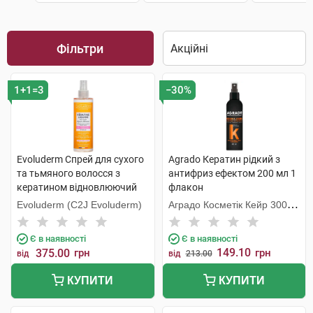
Фільтри
1+1=3
−30%
Evoluderm Спрей для сухого
Agrado Кератин рідкий з
та тьмяного волосся з
антифриз ефектом 200 мл 1
кератином відновлюючий
флакон
250 мл 1 флакон
Evoluderm (C2J Evoluderm)
Аградо Косметік Кейр 3000
С.Л.У.
Є в наявності
Є в наявності
149.10
375.00
грн
грн
від
від
213.00
КУПИТИ
КУПИТИ