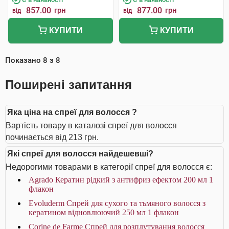
857.00
грн
877.00
грн
від
від
КУПИТИ
КУПИТИ
Показано
8
з
8
Поширені запитання
Яка ціна на спреї для волосся ?
Вартість товару в каталозі спреї для волосся
починається від 213 грн.
Які спреї для волосся найдешевші?
Недорогими товарами в категорії спреї для волосся є:
Agrado Кератин рідкий з антифриз ефектом 200 мл 1
флакон
Evoluderm Спрей для сухого та тьмяного волосся з
кератином відновлюючий 250 мл 1 флакон
Corine de Farme Спрей для розплутування волосся