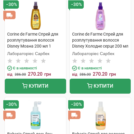
−30%
−30%
Corine de Farme Спрей для
Corine de Farme Спрей для
розплутування волосся
розплутування волосся
Disney Моана 200 мл 1
Disney Холодне серце 200 мл
флакон
1 флакон
Лабораторіес Сарбек
Лабораторіес Сарбек
Є в наявності
Є в наявності
270.20
270.20
грн
грн
від
386.00
від
386.00
КУПИТИ
КУПИТИ
−30%
−30%