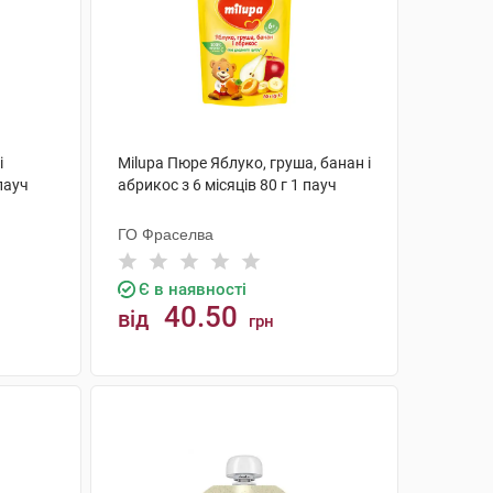
і
Milupa Пюре Яблуко, груша, банан і
 пауч
абрикос з 6 місяців 80 г 1 пауч
ГО Фраселва
Є в наявності
40.50
від
грн
КУПИТИ