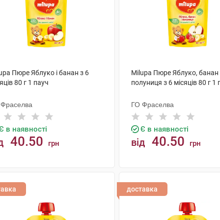
upa Пюре Яблуко і банан з 6
Milupa Пюре Яблуко, банан 
яців 80 г 1 пауч
полуниця з 6 місяців 80 г 1
 Фраселва
ГО Фраселва
Є в наявності
Є в наявності
40.50
40.50
д
від
грн
грн
КУПИТИ
КУПИТИ
тавка
доставка