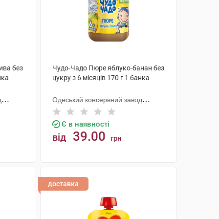
ива без
Чудо-Чадо Пюре яблуко-банан без
нка
цукру з 6 місяців 170 г 1 банка
д
Одеський консервний завод
дитячого харчування
Є в наявності
39.00
від
грн
КУПИТИ
доставка