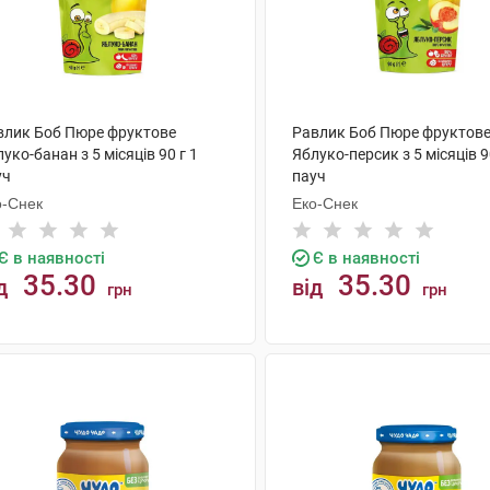
влик Боб Пюре фруктове
Равлик Боб Пюре фруктов
уко-банан з 5 місяців 90 г 1
Яблуко-персик з 5 місяців 9
уч
пауч
о-Снек
Еко-Снек
Є в наявності
Є в наявності
35.30
35.30
д
від
грн
грн
КУПИТИ
КУПИТИ