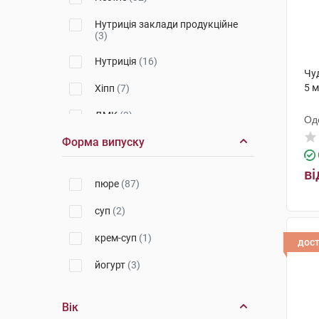
Нутриція заклади продукційне
(3)
Нутриція
(16)
Чу
5 м
Хіпп
(7)
ДМК
(3)
Од
ди
Форма випуску
ві
пюре
(87)
суп
(2)
крем-суп
(1)
дос
йогурт
(3)
Вік