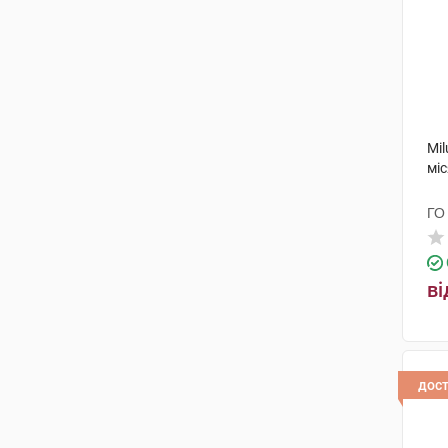
Mil
міс
ГО
ві
дос