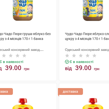
до-Чадо Пюре груша-яблуко без
Чудо-Чадо Пюре яблуко-сл
ру з 4 місяців 170 г 1 банка
цукру з 4 місяців 170 г 1 ба
еський консервний завод
Одеський консервний заво
тячого харчування
дитячого харчування
Є в наявності
Є в наявності
39.00
39.00
д
від
грн
грн
КУПИТИ
КУПИТИ
тавка
доставка