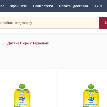
нас
Франшиза
Наші аптеки
Оплата і доставка
Акції
З
Дитяче Пюре У Тернополі