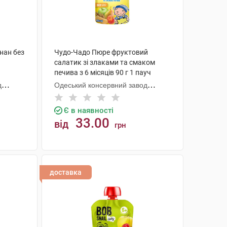
нан без
Чудо-Чадо Пюре фруктовий
ч
салатик зі злаками та смаком
печива з 6 місяців 90 г 1 пауч
д
Одеський консервний завод
дитячого харчування
Є в наявності
33.00
від
грн
КУПИТИ
доставка