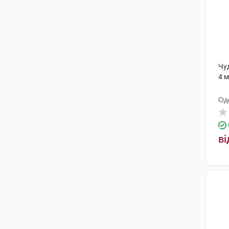
Чу
4 м
Од
ди
ві