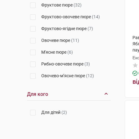
Фруктове пюре
(32)
Фруктово-овочеве пюре
(14)
Фруктово-ягідне пюре
(7)
Ра
Овочеве пюре
(11)
Ябл
па
М'ясне пюре
(6)
Ек
Рибно-овочеве пюре
(3)
Овочево-м’ясне пюре
(12)
ві
Для кого
Для дітей
(2)