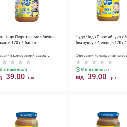
до-Чадо Пюре персик-яблуко з
Чудо-Чадо Пюре яблуко-а
ісяців 170 г 1 банка
без цукру з 4 місяців 170 г 
еський консервний завод
Одеський консервний заво
тячого харчування
дитячого харчування
Є в наявності
Є в наявності
39.00
39.00
д
від
грн
грн
КУПИТИ
КУПИТИ