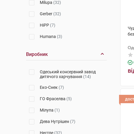
Milupa
(32)
Gerber
(32)
HiPP
(7)
Чу
без
Humana
(3)
Од
ди
Виробник
ві
Одеський консервний завод
дитячого харчування
(14)
Еко-Снек
(7)
ГО Фраселва
(5)
дос
Мілупа
(1)
Дева Нутрішен
(7)
Нестле
(32)