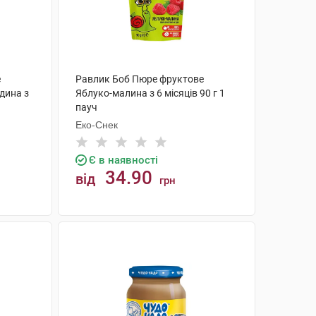
е
Равлик Боб Пюре фруктове
дина з
Яблуко-малина з 6 місяців 90 г 1
пауч
Еко-Снек
Є в наявності
34.90
від
грн
КУПИТИ