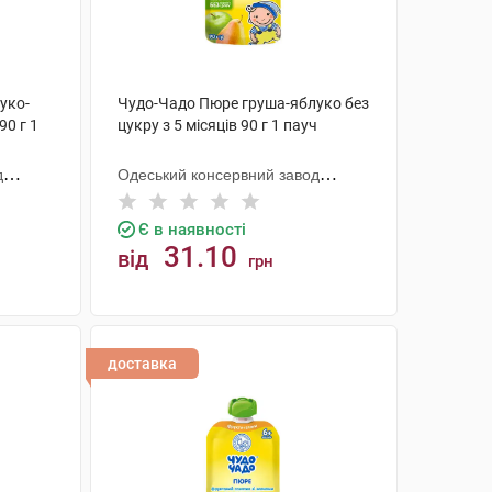
уко-
Чудо-Чадо Пюре груша-яблуко без
90 г 1
цукру з 5 місяців 90 г 1 пауч
д
Одеський консервний завод
дитячого харчування
Є в наявності
31.10
від
грн
КУПИТИ
доставка