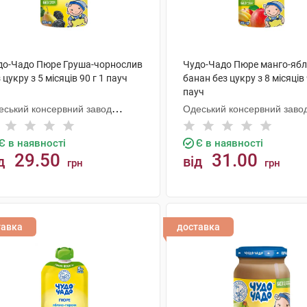
до-Чадо Пюре Груша-чорнослив
Чудо-Чадо Пюре манго-ябл
 цукру з 5 місяців 90 г 1 пауч
банан без цукру з 8 місяців 
пауч
еський консервний завод
Одеський консервний заво
тячого харчування
дитячого харчування
Є в наявності
Є в наявності
29.50
31.00
д
від
грн
грн
КУПИТИ
КУПИТИ
тавка
доставка