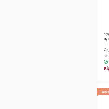
Чу
цук
Од
ди
ві
дос