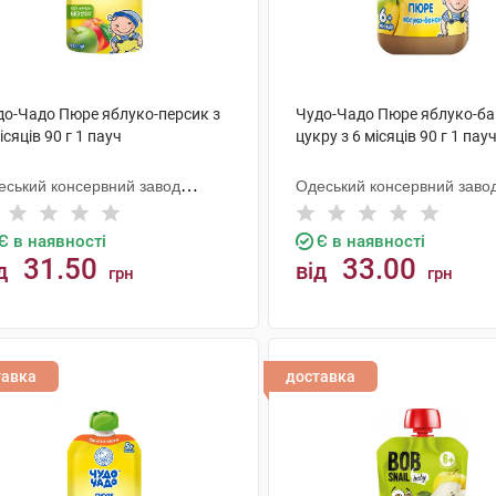
до-Чадо Пюре яблуко-персик з
Чудо-Чадо Пюре яблуко-ба
ісяців 90 г 1 пауч
цукру з 6 місяців 90 г 1 пау
еський консервний завод
Одеський консервний заво
тячого харчування
дитячого харчування
Є в наявності
Є в наявності
31.50
33.00
д
від
грн
грн
КУПИТИ
КУПИТИ
тавка
доставка