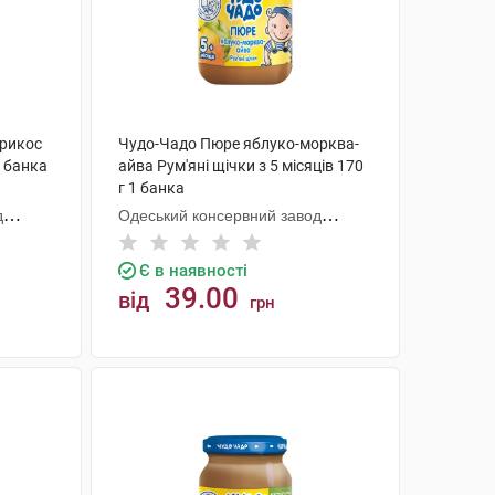
брикос
Чудо-Чадо Пюре яблуко-морква-
1 банка
айва Рум'яні щічки з 5 місяців 170
г 1 банка
д
Одеський консервний завод
дитячого харчування
Є в наявності
39.00
від
грн
КУПИТИ