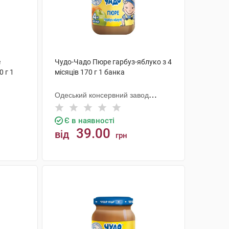
е
Чудо-Чадо Пюре гарбуз-яблуко з 4
0 г 1
місяців 170 г 1 банка
Одеський консервний завод
дитячого харчування
Є в наявності
39.00
від
грн
КУПИТИ