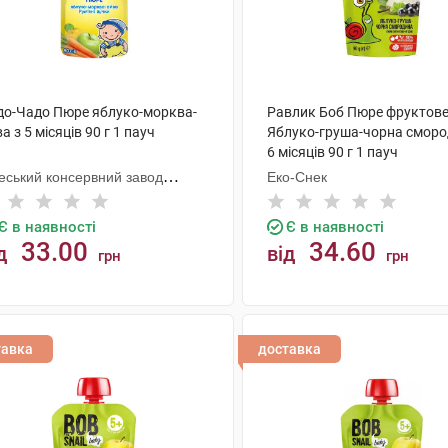
до-Чадо Пюре яблуко-морква-
Равлик Боб Пюре фруктов
а з 5 місяців 90 г 1 пауч
Яблуко-груша-чорна сморо
6 місяців 90 г 1 пауч
еський консервний завод
Еко-Снек
тячого харчування
Є в наявності
Є в наявності
33.00
34.60
д
від
грн
грн
КУПИТИ
КУПИТИ
тавка
доставка