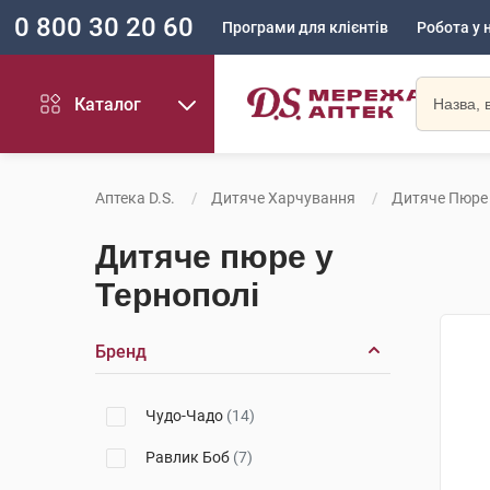
0 800 30 20 60
Програми для клієнтів
Робота у 
Каталог
Аптека D.S.
Дитяче Харчування
Дитяче Пюре
Дитяче пюре у
Тернополі
Бренд
Чудо-Чадо
(14)
Равлик Боб
(7)