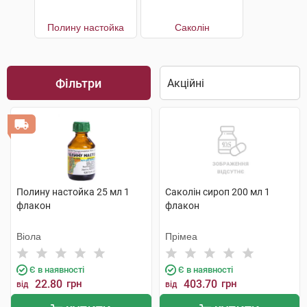
Полину настойка
Саколін
Фільтри
Полину настойка 25 мл 1
Саколін сироп 200 мл 1
флакон
флакон
Віола
Прімеа
Є в наявності
Є в наявності
22.80
грн
403.70
грн
від
від