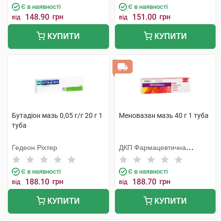
Є в наявності
Є в наявності
148.90
грн
151.00
грн
від
від
КУПИТИ
КУПИТИ
Бутадіон мазь 0,05 г/г 20 г 1
Меновазан мазь 40 г 1 туба
туба
Гедеон Ріхтер
ДКП Фармацевтична
фабрика
Є в наявності
Є в наявності
188.10
грн
188.70
грн
від
від
КУПИТИ
КУПИТИ