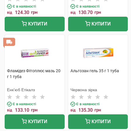
Є в наявності
Є в наявності
124.30
грн
130.70
грн
від
від
КУПИТИ
КУПИТИ
Фламідез Фітоплюс мазь 20
Альгозан гель 35 г 1 туба
г 1 туба
Енк'юб Етікалз
Червона зірка
Є в наявності
Є в наявності
133.10
грн
135.30
грн
від
від
КУПИТИ
КУПИТИ