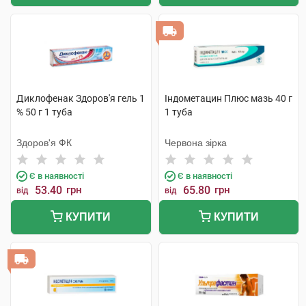
Диклофенак Здоров'я гель 1
Індометацин Плюс мазь 40 г
% 50 г 1 туба
1 туба
Здоров'я ФК
Червона зірка
Є в наявності
Є в наявності
53.40
грн
65.80
грн
від
від
КУПИТИ
КУПИТИ