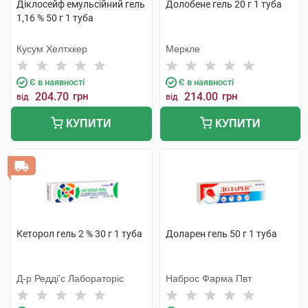
Діклосейф емульсійний гель
Долобене гель 20 г 1 туба
1,16 % 50 г 1 туба
Кусум Хелтхкер
Меркле
Є в наявності
Є в наявності
204.70
грн
214.00
грн
від
від
КУПИТИ
КУПИТИ
Кеторол гель 2 % 30 г 1 туба
Доларен гель 50 г 1 туба
Д-р Редді'с Лабораторіс
Наброс Фарма Пвт