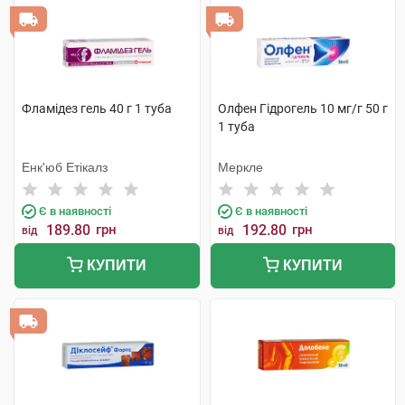
Фламідез гель 40 г 1 туба
Олфен Гідрогель 10 мг/г 50 г
1 туба
Енк'юб Етікалз
Меркле
Є в наявності
Є в наявності
189.80
грн
192.80
грн
від
від
КУПИТИ
КУПИТИ