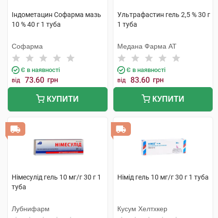
Індометацин Софарма мазь
Ультрафастин гель 2,5 % 30 г
10 % 40 г 1 туба
1 туба
Софарма
Медана Фарма АТ
Є в наявності
Є в наявності
73.60
грн
83.60
грн
від
від
КУПИТИ
КУПИТИ
Німесулід гель 10 мг/г 30 г 1
Німід гель 10 мг/г 30 г 1 туба
туба
Лубнифарм
Кусум Хелтхкер