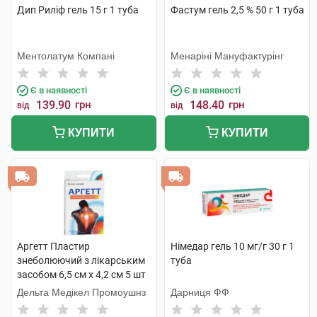
Дип Риліф гель 15 г 1 туба
Фастум гель 2,5 % 50 г 1 туба
Ментолатум Компані
Менаріні Мануфактурінг
Є в наявності
Є в наявності
139.90
грн
148.40
грн
від
від
КУПИТИ
КУПИТИ
Аргетт Пластир
Німедар гель 10 мг/г 30 г 1
знеболюючий з лікарським
туба
засобом 6,5 см х 4,2 см 5 шт
Дельта Медікел Промоушнз
Дарниця ФФ