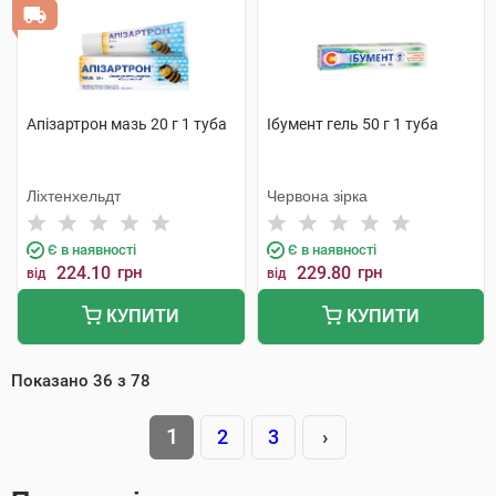
Апізартрон мазь 20 г 1 туба
Ібумент гель 50 г 1 туба
Ліхтенхельдт
Червона зірка
Є в наявності
Є в наявності
224.10
грн
229.80
грн
від
від
КУПИТИ
КУПИТИ
Показано
36
з
78
1
2
3
›