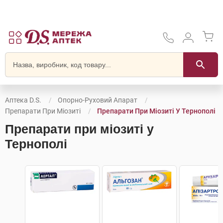
Аптека D.S.
Опорно-Руховий Апарат
Препарати При Міозиті
Препарати При Міозиті У Тернополі
Препарати при міозиті у
Тернополі