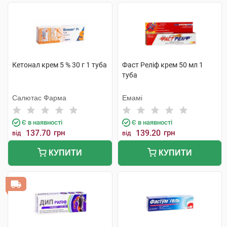
Кетонал крем 5 % 30 г 1 туба
Фаст Реліф крем 50 мл 1
туба
Салютас Фарма
Емамі
Є в наявності
Є в наявності
137.70
грн
139.20
грн
від
від
КУПИТИ
КУПИТИ