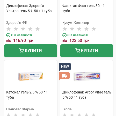
Диклофенак-Здоров'я
Фаниган Фаст гель 30 г 1
Ультра гель 5 % 50 г 1 туба
туба
Здоров'я ФК
Кусум Хелтхкер
Є в наявності
Є в наявності
116.90
грн
123.50
грн
від
від
КУПИТИ
КУПИТИ
NEW
Кетонал гель 2,5 % 50 г 1
Диклофенак Arbor Vitae гель
туба
5 % 50 г 1 туба
Салютас Фарма
Віола