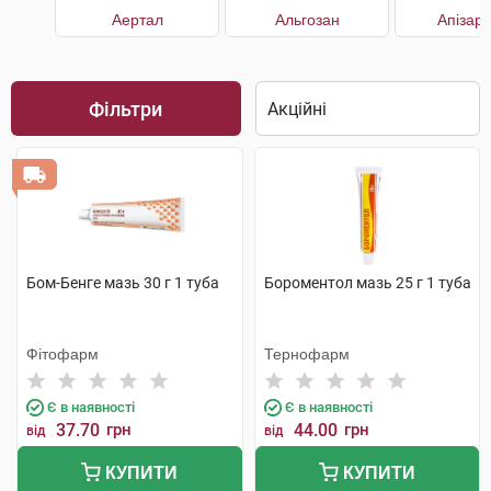
Аертал
Альгозан
Апізар
Фільтри
Бом-Бенге мазь 30 г 1 туба
Бороментол мазь 25 г 1 туба
Фітофарм
Тернофарм
Є в наявності
Є в наявності
37.70
грн
44.00
грн
від
від
КУПИТИ
КУПИТИ