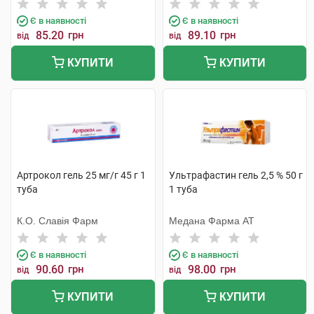
Є в наявності
Є в наявності
85.20
грн
89.10
грн
від
від
КУПИТИ
КУПИТИ
Артрокол гель 25 мг/г 45 г 1
Ультрафастин гель 2,5 % 50 г
туба
1 туба
К.О. Славія Фарм
Медана Фарма АТ
Є в наявності
Є в наявності
90.60
грн
98.00
грн
від
від
КУПИТИ
КУПИТИ