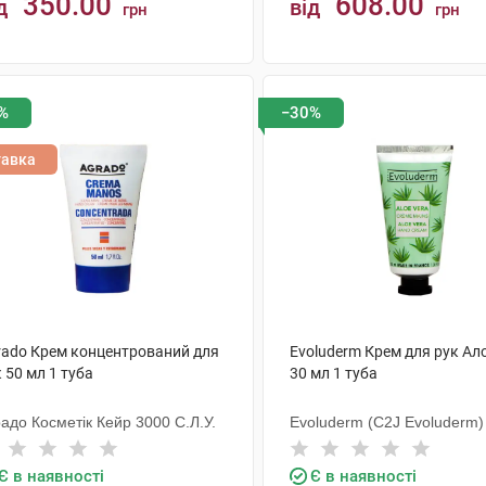
350.00
608.00
д
від
грн
грн
КУПИТИ
КУПИТИ
%
−30%
тавка
rado Крем концентрований для
Evoluderm Крем для рук Ал
 50 мл 1 туба
30 мл 1 туба
адо Косметік Кейр 3000 С.Л.У.
Evoluderm (C2J Evoluderm)
Є в наявності
Є в наявності