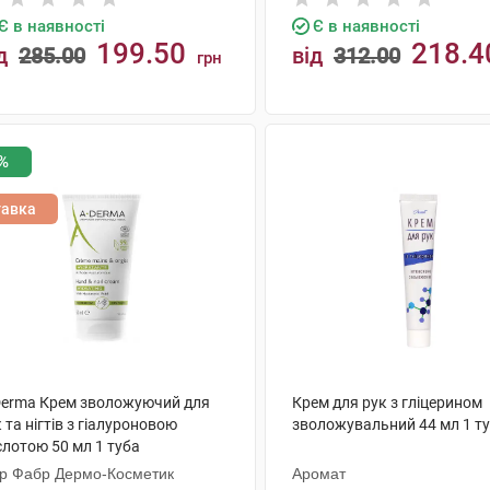
Є в наявності
Є в наявності
199.50
218.4
д
285.00
від
312.00
грн
КУПИТИ
КУПИТИ
%
тавка
Derma Крем зволожуючий для
Крем для рук з гліцерином
 та нігтів з гіалуроновою
зволожувальний 44 мл 1 т
слотою 50 мл 1 туба
єр Фабр Дермо-Косметик
Аромат