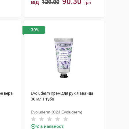
90.30
від
129.00
грн
КУПИТИ
−30%
ое вера
Evoluderm Крем для рук Лаванда
30 мл 1 туба
Evoluderm (C2J Evoluderm)
Є в наявності