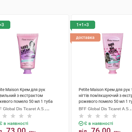
=3
1+1=3
доставка
ite Maison Крем для рук
Petite Maison Крем для рук 
вильний з екстрактом
нігтів пом'якшуючий з екс
жевого помело 50 мл 1 туба
рожевого помело 50 мл 1 т
 Global Dis Ticaret A.S.
BFF Global Dis Ticaret A.S.
уреччина)
(Туреччина)
Є в наявності
Є в наявності
73.00
76.00
д
від