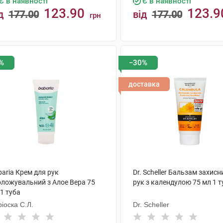
Є в наявності
Є в наявності
123.90
123.9
д
177.00
від
177.00
грн
КУПИТИ
КУПИТИ
%
−30%
доставка
aria Крем для рук
Dr. Scheller Бальзам захисн
оложувальний з Алое Вера 75
рук з календулою 75 мл 1 т
1 туба
іоска С.Л.
Dr. Scheller