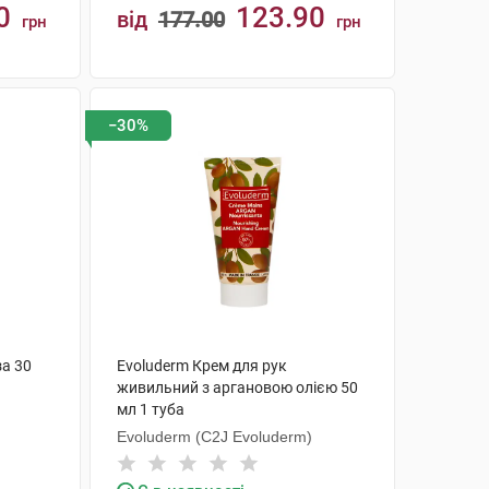
0
123.90
від
177.00
грн
грн
КУПИТИ
−30%
за 30
Evoluderm Крем для рук
живильний з аргановою олією 50
мл 1 туба
Evoluderm (C2J Evoluderm)