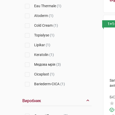
CeraVe
(1)
Eau Thermale
(1)
Uriage
(2)
Atoderm
(1)
Bioderma
(1)
1+1
Cold Cream
(1)
Avene
(2)
Topialyse
(1)
Sans Soucis
(1)
Lipikar
(1)
SVR
(2)
Keratolin
(1)
La Roche-Posay
(2)
Медова мрія
(3)
Biotrade
(2)
Cicaplast
(1)
San
Nuxe
(3)
Bariederm-CICA
(1)
ант
Weleda
(3)
Cicalfate
(1)
Бі
Виробник
A-Derma
(1)
Гр
Xerial
(1)
Apivita
(3)
Protocol
(1)