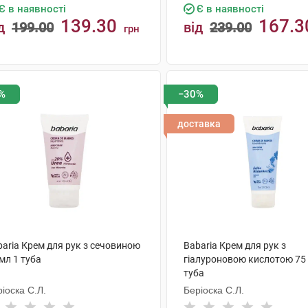
Є в наявності
Є в наявності
139.30
167.3
д
199.00
від
239.00
грн
КУПИТИ
КУПИТИ
%
−30%
доставка
baria Крем для рук з сечовиною
Babaria Крем для рук з
мл 1 туба
гіалуроновою кислотою 75
туба
іоска С.Л.
Беріоска С.Л.