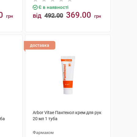
Є в наявності
0
369.00
від
492.00
грн
грн
КУПИТИ
доставка
Arbor Vitae Пантенол крем для рук
уба
20 мл 1 туба
Фармаком