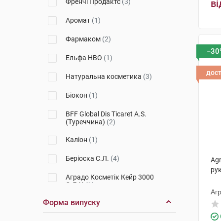
Френчі Продактс
(3)
ві
Alma K.
(1)
Аромат
(1)
Filorga
(1)
Фармаком
(2)
−30
Ельфа НВО
(1)
дос
Натуральна косметика
(3)
Біокон
(1)
BFF Global Dis Ticaret A.S.
(Туреччина)
(2)
Каліон
(1)
Беріоска С.Л.
(4)
Ag
рук
Аградо Косметік Кейр 3000
С.Л.У.
(1)
Агр
Форма випуску
Evoluderm (C2J Evoluderm)
(7)