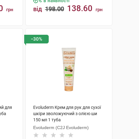
Є в наявності
0
138.60
від
198.00
грн
грн
КУПИТИ
−30%
ий для
Evoluderm Крем для рук для сухої
уба
шкіри зволожуючий з олією ши
150 мл 1 туба
Evoluderm (C2J Evoluderm)