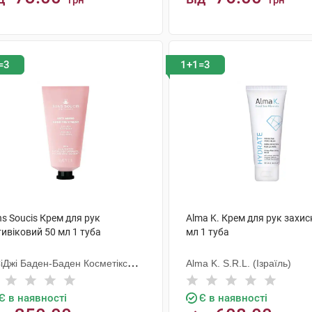
грн
грн
КУПИТИ
КУПИТИ
=3
1+1=3
s Soucis Крем для рук
Alma K. Крем для рук захис
ивіковий 50 мл 1 туба
мл 1 туба
СіДжі Баден-Баден Косметікс
Alma K. S.R.L. (Ізраїль)
уп Гмбх
Є в наявності
Є в наявності