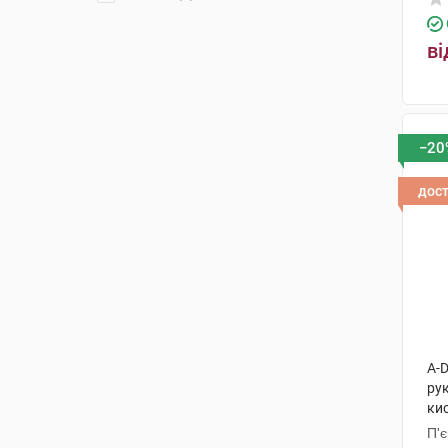
ві
−20
дос
A-
рук
ки
П'