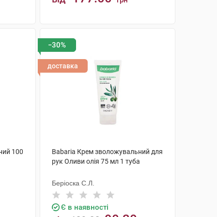
грн
КУПИТИ
−30%
доставка
ний 100
Babaria Крем зволожувальний для
рук Оливи олія 75 мл 1 туба
Беріоска С.Л.
Є в наявності