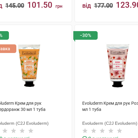
101.50
123.9
д
145.00
від
177.00
грн
КУПИТИ
КУПИТИ
%
−30%
тавка
oluderm Крем для рук
Evoluderm Крем для рук Ро
ердоранж 30 мл 1 туба
мл 1 туба
oluderm (C2J Evoluderm)
Evoluderm (C2J Evoluderm)