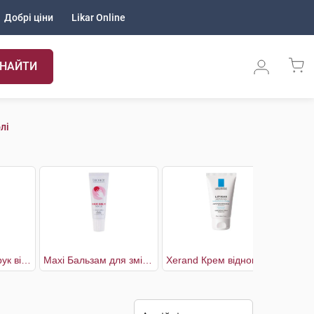
Добрі ціни
Likar Online
НАЙТИ
лі
Mains Крем для рук відновлюючий для сухої та пошкодженої шкіри
Maxi Бальзам для зміцнення нігтів і пом'якшення кутикули з вітамінами А, Е і ланоліном
Xerand Крем відновлювальний для дуже сухої шкіри рук