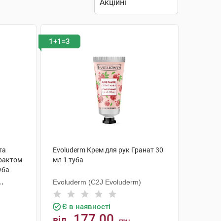
1+1=3
та
Evoluderm Крем для рук Гранат 30
трактом
мл 1 туба
уба
Evoluderm (C2J Evoluderm)
Є в наявності
177.00
від