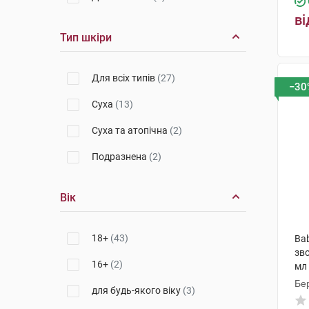
Біотрейд Болгарія
(2)
ві
Лабораторія Нюкс
(3)
Тип шкіри
Веледа АГ
(3)
Для всіх типів
(27)
−30
Апівіта С.А.
(3)
Суха
(13)
Alma K. S.R.L. (Ізраїль)
(1)
Суха та атопічна
(2)
Лабораторії Лієрак
(1)
Подразнена
(2)
Вік
18+
(43)
Bab
зв
16+
(2)
мл 
Бер
для будь-якого віку
(3)