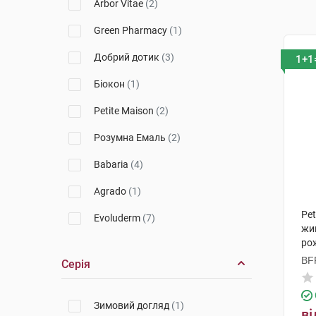
Arbor Vitae
(2)
Green Pharmacy
(1)
Добрий дотик
(3)
1+1
Біокон
(1)
Petite Maison
(2)
Розумна Емаль
(2)
Babaria
(4)
Agrado
(1)
Pet
Evoluderm
(7)
жи
ро
Sos Nail Rescue
(1)
BFF
Серія
Dr. Scheller
(1)
(Т
Dia Cure
(1)
Зимовий догляд
(1)
ві