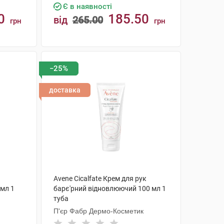
Є в наявності
0
185.50
від
265.00
грн
грн
КУПИТИ
−25%
доставка
Avene Cicalfate Крем для рук
 мл 1
барє'рний відновлюючий 100 мл 1
туба
П'єр Фабр Дермо-Косметик