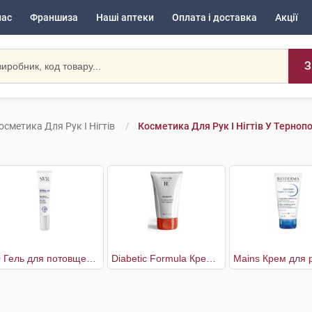
нас
Франшиза
Наші аптеки
Оплата і доставка
Акції
З
осметика Для Рук І Нігтів
Косметика Для Рук І Нігтів У Тернопо
40 Гель для потовщених та пошкоджених нігтів
Diabetic Formula Крем для рук для сухої шкіри