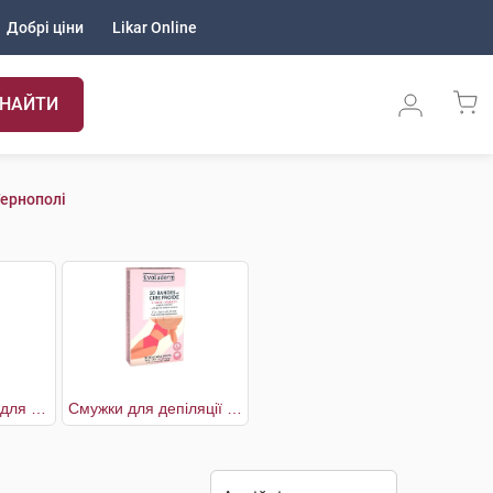
Добрі ціни
Likar Online
НАЙТИ
Тернополі
Піна для гоління для чутливої шкіри
Смужки для депіляції обличчя та бікіні воскові