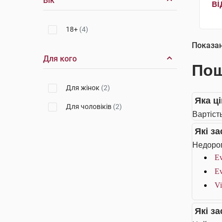
Вік
ві
18+
(4)
Показа
Для кого
Пош
Для жінок
(2)
Яка ці
Для чоловіків
(2)
Вартість
Які з
Недорог
Ev
Ev
Vi
Які з