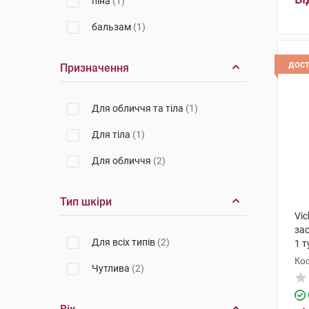
піна
(1)
бальзам
(1)
дос
Призначення
Для обличчя та тіла
(1)
Для тіла
(1)
Для обличчя
(2)
Тип шкіри
Vi
зас
Для всіх типів
(2)
1 т
Кос
Чутлива
(2)