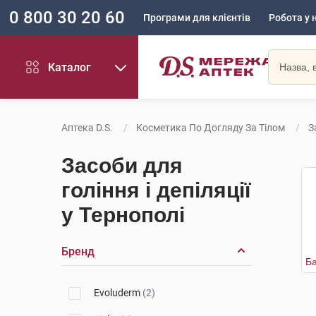
0 800 30 20 60
Програми для клієнтів
Робота у 
Каталог
Аптека D.S.
Косметика По Догляду За Тілом
З
Засоби для
гоління і депіляції
у Тернополі
Бренд
Evoluderm
(2)