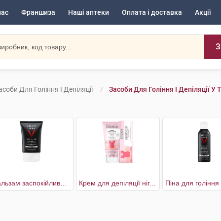
нас
Франшиза
Наші аптеки
Оплата і доставка
Акції
З
асоби Для Гоління І Депіляції
Засоби Для Гоління І Депіляції У 
Бальзам заспокійливий після гоління
Крем для депіляції ніг,пахв та бікіні