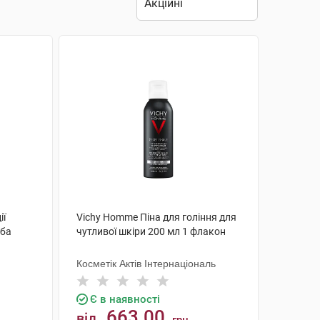
ії
Vichy Homme Піна для гоління для
уба
чутливої шкіри 200 мл 1 флакон
Косметік Актів Інтернаціональ
Є в наявності
663.00
від