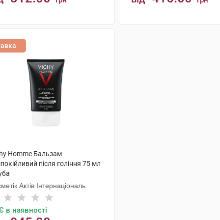
грн
грн
КУПИТИ
КУПИТИ
тавка
chy Homme Бальзам
покійливий після гоління 75 мл
уба
метік Актів Інтернаціональ
Є в наявності