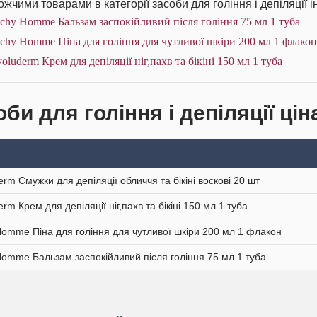
жчими товарами в категорії засоби для гоління і депіляції і
chy Homme Бальзам заспокійливий після гоління 75 мл 1 туба
chy Homme Піна для гоління для чутливої шкіри 200 мл 1 флакон
oluderm Крем для депіляції ніг,пахв та бікіні 150 мл 1 туба
би для гоління і депіляції цін
erm Смужки для депіляції обличчя та бікіні воскові 20 шт
rm Крем для депіляції ніг,пахв та бікіні 150 мл 1 туба
Homme Піна для гоління для чутливої шкіри 200 мл 1 флакон
Homme Бальзам заспокійливий після гоління 75 мл 1 туба