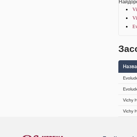
Найдоро
Vi
Vi
Ev
Засо
Назва
Evolud
Evolude
Vichy 
Vichy 