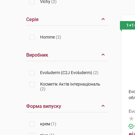
Vichy
(2)
Серія
1+1
Homme
(2)
Виробник
Evoluderm (C2J Evoluderm)
(2)
Косметік Актів Інтернаціональ
(2)
Evo
обл
Форма випуску
Ev
крем
(1)
ві