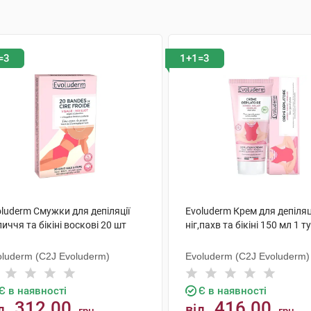
=3
1+1=3
luderm Смужки для депіляції
Evoluderm Крем для депіляц
иччя та бікіні воскові 20 шт
ніг,пахв та бікіні 150 мл 1 т
oluderm (C2J Evoluderm)
Evoluderm (C2J Evoluderm)
Є в наявності
Є в наявності
312.00
416.00
д
від