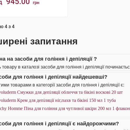
945.00
д
грн
КУПИТИ
но
4
з
4
ирені запитання
на на засоби для гоління і депіляції ?
 товару в каталозі засоби для гоління і депіляції починаєтьс
асоби для гоління і депіляції найдешевші?
ими товарами в категорії засоби для гоління і депіляції є:
oluderm Смужки для депіляції обличчя та бікіні воскові 20 шт
oluderm Крем для депіляції ніг,пахв та бікіні 150 мл 1 туба
chy Homme Піна для гоління для чутливої шкіри 200 мл 1 флакон
асоби для гоління і депіляції є найдорожчими?