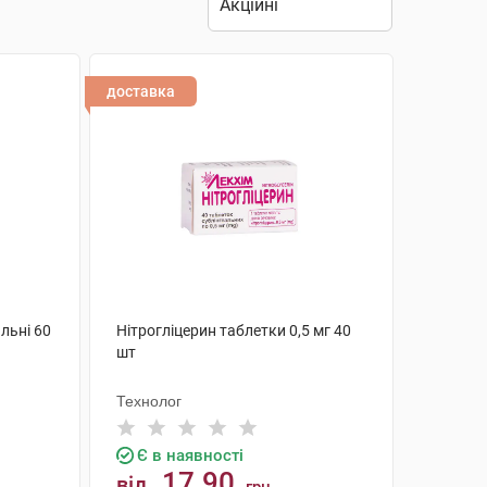
доставка
льні 60
Нітрогліцерин таблетки 0,5 мг 40
шт
Технолог
Є в наявності
17.90
від