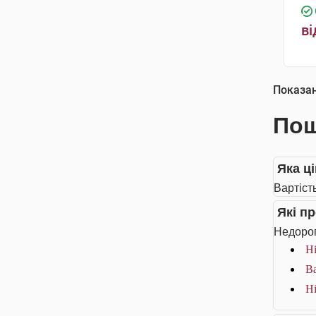
ві
Показа
Пош
Яка ц
Вартіст
Які п
Недорог
Ні
Ва
Ні