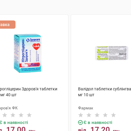
тавка
рогліцерин Здоров'я таблетки
Валідол таблетки сублінгва
 мг 40 шт
мг 10 шт
оров'я ФК
Фармак
Є в наявності
Є в наявності
17.00
17.20
д
від