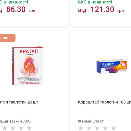
Є в наявності
Є в наявності
86.30
121.30
д
від
грн
грн
КУПИТИ
КУПИТИ
тавка
атал таблетки 20 шт
Корвалтаб таблетки 100 ш
рщагівський ХФЗ
Фарма Старт