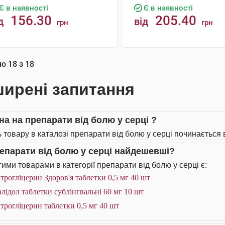
Є в наявності
Є в наявності
156.30
205.40
д
від
грн
грн
КУПИТИ
КУПИТИ
но
18
з
18
ирені запитання
іна на препарати від болю у серці ?
ь товару в каталозі препарати від болю у серці починається в
репарати від болю у серці найдешевші?
ими товарами в категорії препарати від болю у серці є:
трогліцерин Здоров'я таблетки 0,5 мг 40 шт
лідол таблетки сублінгвальні 60 мг 10 шт
трогліцерин таблетки 0,5 мг 40 шт