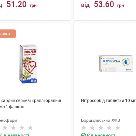
51.20
53.60
д
від
грн
грн
КУПИТИ
КУПИТИ
тавка
кардин серцеві краплі оральні
Нітросорбід таблетки 10 мг
 мл 1 флакон
рнофарм
Борщагівський ХФЗ
Є в наявності
Є в наявності