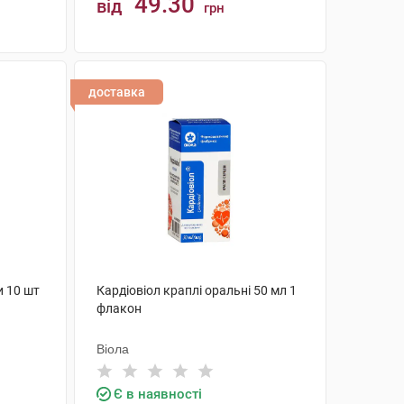
49.30
від
грн
КУПИТИ
доставка
и 10 шт
Кардіовіол краплі оральні 50 мл 1
флакон
Віола
Є в наявності