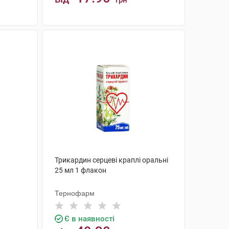
грн
КУПИТИ
Трикардин серцеві краплі оральні
25 мл 1 флакон
Тернофарм
Є в наявності