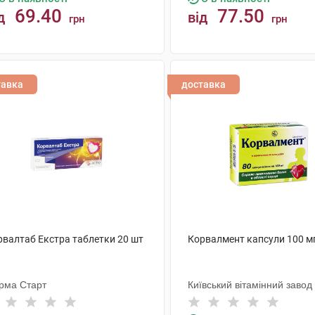
69.40
77.50
д
від
грн
грн
КУПИТИ
КУПИТИ
тавка
доставка
рвалтаб Екстра таблетки 20 шт
Корвалмент капсули 100 мг
рма Старт
Київський вітамінний завод