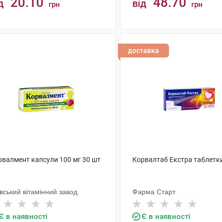
20.10
48.70
д
від
грн
грн
КУПИТИ
КУПИТИ
доставка
рвалмент капсули 100 мг 30 шт
Корвалтаб Екстра таблетк
вський вітамінний завод
Фарма Старт
Є в наявності
Є в наявності