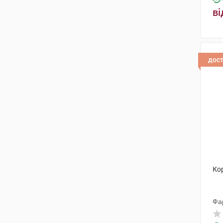
ві
дос
Ко
Фа