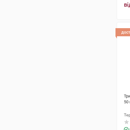
ві
дос
Три
50
Те