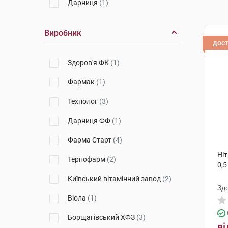
Дарниця
(1)
Виробник
дос
Здоров'я ФК
(1)
Фармак
(1)
Технолог
(3)
Дарниця ФФ
(1)
Фарма Старт
(4)
Ніт
Тернофарм
(2)
0,5
Київський вітамінний завод
(2)
Зд
Віола
(1)
Борщагівський ХФЗ
(3)
ві