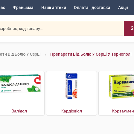
нас
Франшиза
Наші аптеки
Оплата і доставка
Акції
З
ати Від Болю У Серці
Препарати Від Болю У Серці У Тернополі
Валідол
Кардіовіол
Корвалмен