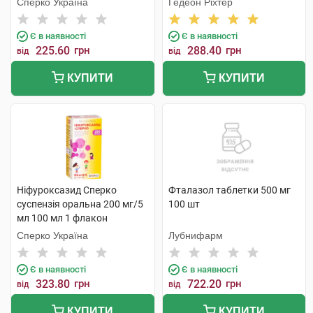
Сперко Україна
Гедеон Ріхтер
Є в наявності
Є в наявності
225.60
грн
288.40
грн
від
від
КУПИТИ
КУПИТИ
Ніфуроксазид Сперко
Фталазол таблетки 500 мг
суспензія оральна 200 мг/5
100 шт
мл 100 мл 1 флакон
Сперко Україна
Лубнифарм
Є в наявності
Є в наявності
323.80
грн
722.20
грн
від
від
КУПИТИ
КУПИТИ