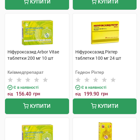
КУПИТИ
КУПИТИ
Ніфуроксазид Arbor Vitae
Ніфуроксазид Ріхтер
таблетки 200 мг 10 шт
таблетки 100 мг 24 шт
Київмедпрепарат
Гедеон Ріхтер
Є в наявності
Є в наявності
156.40
грн
199.90
грн
від
від
КУПИТИ
КУПИТИ