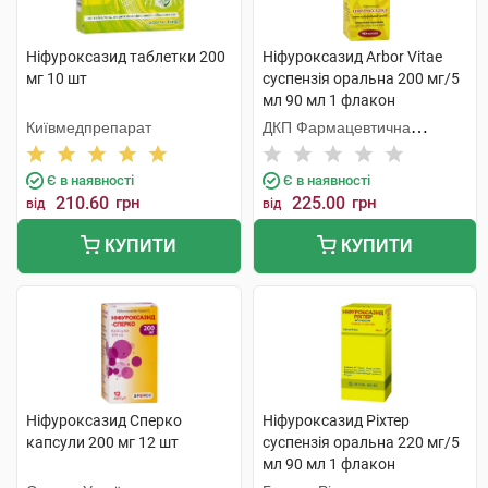
Ніфуроксазид таблетки 200
Ніфуроксазид Arbor Vitae
мг 10 шт
суспензія оральна 200 мг/5
мл 90 мл 1 флакон
Київмедпрепарат
ДКП Фармацевтична
фабрика
Є в наявності
Є в наявності
210.60
грн
225.00
грн
від
від
КУПИТИ
КУПИТИ
Ніфуроксазид Сперко
Ніфуроксазид Ріхтер
капсули 200 мг 12 шт
суспензія оральна 220 мг/5
мл 90 мл 1 флакон