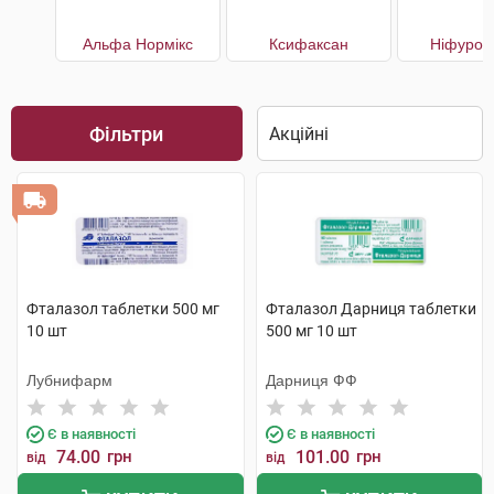
Альфа Нормікс
Ксифаксан
Ніфурок
Фільтри
Фталазол таблетки 500 мг
Фталазол Дарниця таблетки
10 шт
500 мг 10 шт
Лубнифарм
Дарниця ФФ
Є в наявності
Є в наявності
74.00
грн
101.00
грн
від
від