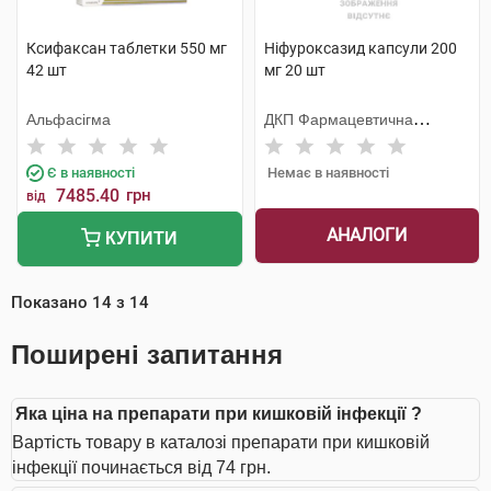
Ксифаксан таблетки 550 мг
Ніфуроксазид капсули 200
42 шт
мг 20 шт
Альфасігма
ДКП Фармацевтична
фабрика
Є в наявності
Немає в наявності
7485.40
грн
від
АНАЛОГИ
КУПИТИ
Показано
14
з
14
Поширені запитання
Яка ціна на препарати при кишковій інфекції ?
Вартість товару в каталозі препарати при кишковій
інфекції починається від 74 грн.