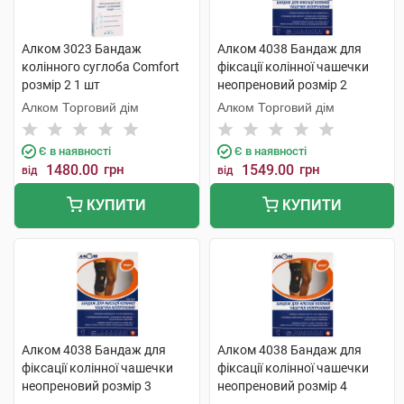
Алком 3023 Бандаж
Алком 4038 Бандаж для
колінного суглоба Comfort
фіксації колінної чашечки
розмір 2 1 шт
неопреновий розмір 2
чорний 1 шт
Алком Торговий дім
Алком Торговий дім
Є в наявності
Є в наявності
1480.00
грн
1549.00
грн
від
від
КУПИТИ
КУПИТИ
Алком 4038 Бандаж для
Алком 4038 Бандаж для
фіксації колінної чашечки
фіксації колінної чашечки
неопреновий розмір 3
неопреновий розмір 4