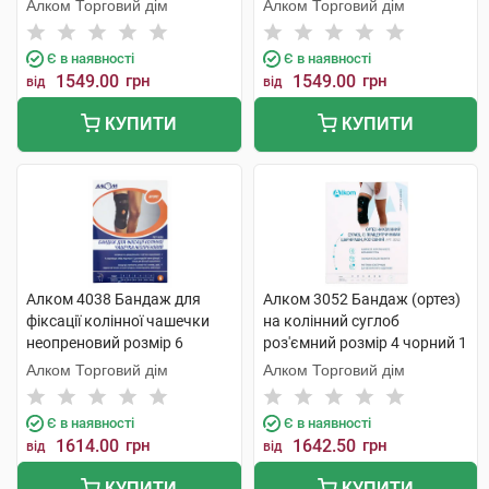
чорний 1 шт
чорний 1 шт
Алком Торговий дім
Алком Торговий дім
Є в наявності
Є в наявності
1549.00
грн
1549.00
грн
від
від
КУПИТИ
КУПИТИ
Алком 4038 Бандаж для
Алком 3052 Бандаж (ортез)
фіксації колінної чашечки
на колінний суглоб
неопреновий розмір 6
роз'ємний розмір 4 чорний 1
чорний 1 шт
шт
Алком Торговий дім
Алком Торговий дім
Є в наявності
Є в наявності
1614.00
грн
1642.50
грн
від
від
КУПИТИ
КУПИТИ