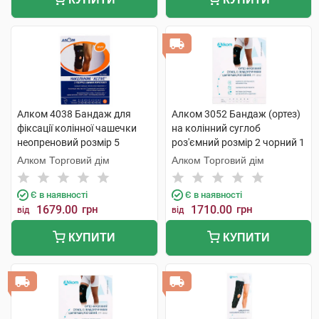
Алком 4038 Бандаж для
Алком 3052 Бандаж (ортез)
фіксації колінної чашечки
на колінний суглоб
неопреновий розмір 5
роз'ємний розмір 2 чорний 1
чорний 1 шт
шт
Алком Торговий дім
Алком Торговий дім
Є в наявності
Є в наявності
1679.00
грн
1710.00
грн
від
від
КУПИТИ
КУПИТИ