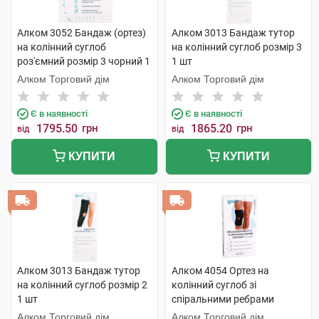
Алком 3052 Бандаж (ортез)
Алком 3013 Бандаж тутор
на колінний суглоб
на колінний суглоб розмір 3
роз'ємний розмір 3 чорний 1
1 шт
шт
Алком Торговий дім
Алком Торговий дім
Є в наявності
Є в наявності
1795.50
грн
1865.20
грн
від
від
КУПИТИ
КУПИТИ
Алком 3013 Бандаж тутор
Алком 4054 Ортез на
на колінний суглоб розмір 2
колінний суглоб зі
1 шт
спіральними ребрами
жорсткості 1 шт
Алком Торговий дім
Алком Торговий дім