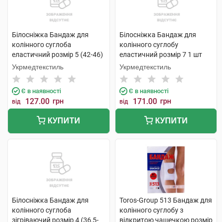
Білосніжка Бандаж для
Білосніжка Бандаж для
колінного суглоба
колінного суглобу
еластичний розмір 5 (42-46)
еластичний розмір 7 1 шт
1 шт
Укрмедтекстиль
Укрмедтекстиль
Є в наявності
Є в наявності
127.00
грн
171.00
грн
від
від
КУПИТИ
КУПИТИ
Білосніжка Бандаж для
Toros-Group 513 Бандаж для
колінного суглоба
колінного суглобу з
зігріваючий розмір 4 (36,5-
відкритою чашечкою розмір