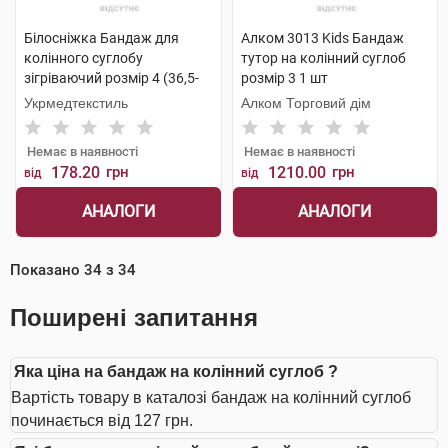
Білосніжка Бандаж для
Алком 3013 Kids Бандаж
колінного суглобу
тутор на колінний суглоб
зігріваючий розмір 4 (36,5-
розмір 3 1 шт
39,0см) 1 шт
Укрмедтекстиль
Алком Торговий дім
Немає в наявності
Немає в наявності
178.20
грн
1210.00
грн
від
від
АНАЛОГИ
АНАЛОГИ
Показано
34
з
34
Поширені запитання
Яка ціна на бандаж на колінний суглоб ?
Вартість товару в каталозі бандаж на колінний суглоб
починається від 127 грн.