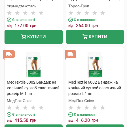
39) 1 шт
3 бежевий 1 шт
Укрмедтекстиль
Торос-Груп
Є в наявності
Є в наявності
177.00
грн
364.00
грн
від
від
КУПИТИ
КУПИТИ
MedTextile 6002 Бандаж на
MedTextile 6002 Бандаж на
колінний суглоб еластичний
колінний суглоб еластичний
розмір M 1 шт
розмір L 1 шт
МедПак Свісс
МедПак Свісс
Є в наявності
Є в наявності
415.50
грн
416.20
грн
від
від