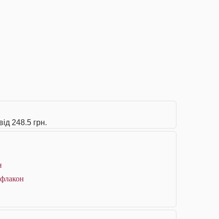
ід 248.5 грн.
н
 флакон