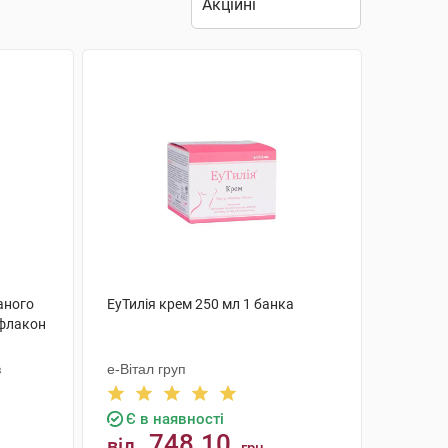
ваного
ЕуТилія крем 250 мл 1 банка
 флакон
з
е-Вітал груп
Є в наявності
748.10
від