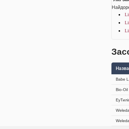
Найдоро
Li
Li
Li
Засо
Назва
Babe L
Bio-Oi
ЕуТилі
Weleda
Weleda