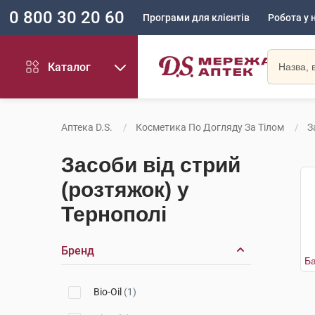
0 800 30 20 60
Програми для клієнтів
Робота у 
Каталог
Аптека D.S.
Косметика По Догляду За Тілом
З
Засоби від стрий
(розтяжок) у
Тернополі
Бренд
Bio-Oil
(1)