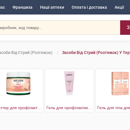
нас
Франшиза
Наші аптеки
Оплата і доставка
Акції
З
асоби Від Стрий (розтяжок)
Засоби Від Стрий (розтяжок) У Те
Баттер для профілактики розтяжок
Гель для профілактики розтяжок