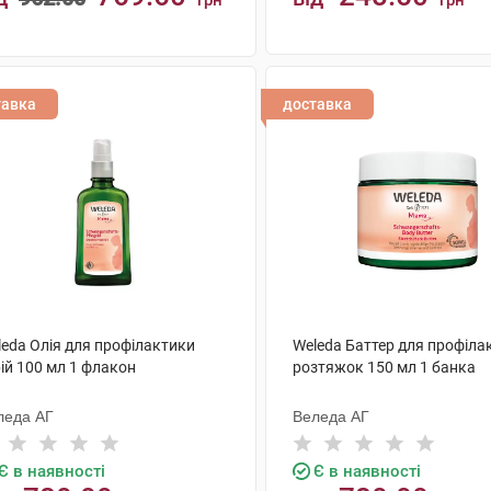
грн
грн
КУПИТИ
КУПИТИ
тавка
доставка
leda Олія для профілактики
Weleda Баттер для профіла
ій 100 мл 1 флакон
розтяжок 150 мл 1 банка
леда АГ
Веледа АГ
Є в наявності
Є в наявності