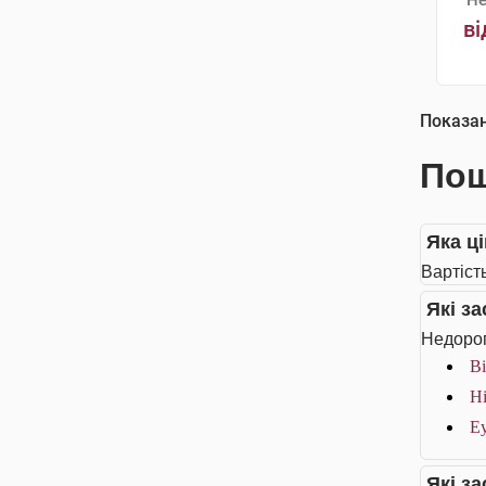
Не
ві
Показа
Пош
Яка ці
Вартість
Які з
Недорог
Bi
Hi
Еу
Які з