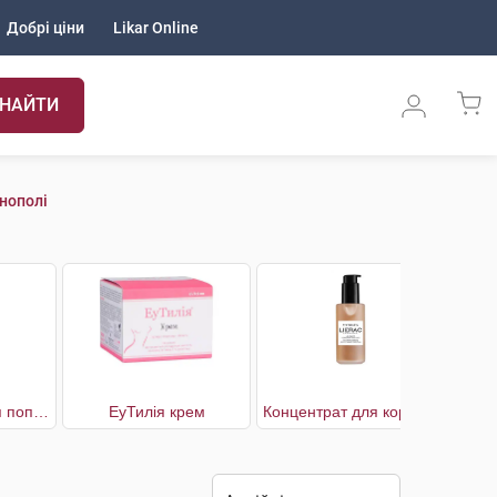
Добрі ціни
Likar Online
НАЙТИ
рнополі
Гель для тіла для попередження розтягненнь 2 х 200 мл
ЕуТилія крем
Концентрат для корекції розтяжок