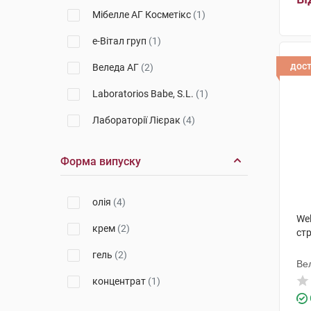
Мібелле АГ Косметікс
(1)
е-Вітал груп
(1)
дос
Веледа АГ
(2)
Laboratorios Babe, S.L.
(1)
Лабораторії Лієрак
(4)
Форма випуску
олія
(4)
We
крем
(2)
стр
гель
(2)
Ве
концентрат
(1)