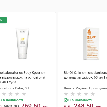
%
e Laboratorios Body Крем для
Bio-Oil Олія для спеціалізо
а від розтяжок на основі олій
догляду за шкірою 60 мл 1
 мл 1 туба
oratorios Babe, S.L.
Дельта Медікел Промоушн
Є в наявності
Є в наявності
769.60
248.50
д
962.00
від