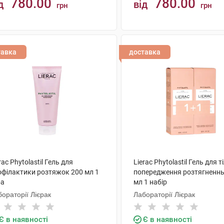
780.00
780.00
д
від
грн
грн
КУПИТИ
КУПИТИ
тавка
доставка
rac Phytolastil Гель для
Lierac Phytolastil Гель для т
офілактики розтяжок 200 мл 1
попередження розтягненнь 
ба
мл 1 набір
ораторії Лієрак
Лабораторії Лієрак
Є в наявності
Є в наявності