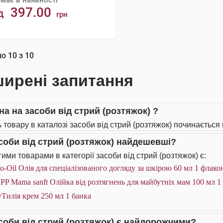
має в наявності
397.00
д
грн
АНАЛОГИ
но
10
з
10
ирені запитання
на на засоби від стрий (розтяжок) ?
 товару в каталозі засоби від стрий (розтяжок) починається в
асоби від стрий (розтяжок) найдешевші?
ими товарами в категорії засоби від стрий (розтяжок) є:
o-Oil Олія для спеціалізованого догляду за шкірою 60 мл 1 флако
PP Mama sanft Олійка від розтягнень для майбутніх мам 100 мл 1
Тилія крем 250 мл 1 банка
асоби від стрий (розтяжок) є найдорожчими?