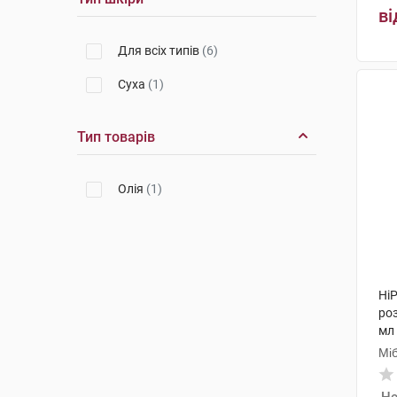
ві
Для всіх типів
(6)
Суха
(1)
Тип товарів
Олія
(1)
HiP
ро
мл
Мі