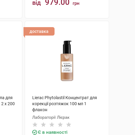
979.00
від
грн
КУПИТИ
доставка
іла для
Lierac Phytolastil Концентрат для
2 х 200
корекції розтяжок 100 мл 1
флакон
Лабораторії Лієрак
Є в наявності