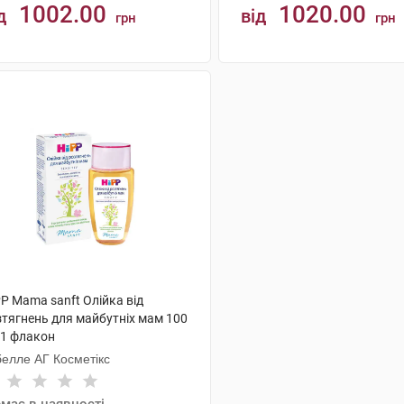
1002.00
1020.00
д
від
грн
грн
КУПИТИ
КУПИТИ
P Mama sanft Олійка від
зтягнень для майбутніх мам 100
 1 флакон
белле АГ Косметікс