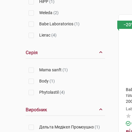
HiPP
(1)
Weleda
(2)
Babe Laboratorios
(1)
−20
Lierac
(4)
Серія
Mama sanft
(1)
Body
(1)
Bab
Phytolastil
(4)
тіл
200
Lab
Виробник
Дельта Медікел Промоушнз
(1)
ві