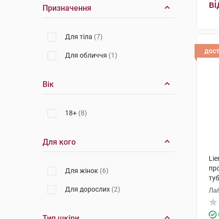
ві
Призначення
Для тіла
(7)
дос
Для обличчя
(1)
Вік
18+
(8)
Для кого
Lie
пр
Для жінок
(6)
ту
Для дорослих
(2)
Лаб
Тип шкіри