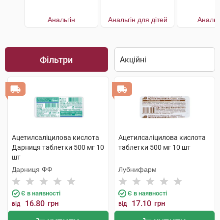
Анальгін
Анальгін для дітей
Аналь
Фільтри
Ацетилсаліцилова кислота
Ацетилсаліцилова кислота
Дарниця таблетки 500 мг 10
таблетки 500 мг 10 шт
шт
Дарниця ФФ
Лубнифарм
Є в наявності
Є в наявності
16.80
грн
17.10
грн
від
від