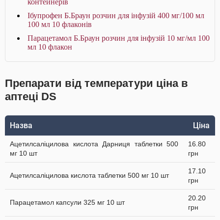
контейнерів
Ібупрофен Б.Браун розчин для інфузій 400 мг/100 мл
100 мл 10 флаконів
Парацетамол Б.Браун розчин для інфузій 10 мг/мл 100
мл 10 флакон
Препарати від температури ціна в
аптеці DS
Назва
Ціна
Ацетилсаліцилова кислота Дарниця таблетки 500
16.80
мг 10 шт
грн
17.10
Ацетилсаліцилова кислота таблетки 500 мг 10 шт
грн
20.20
Парацетамол капсули 325 мг 10 шт
грн