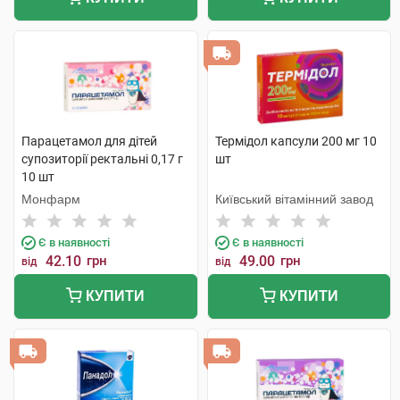
Парацетамол для дітей
Термідол капсули 200 мг 10
супозиторії ректальні 0,17 г
шт
10 шт
Монфарм
Київський вітамінний завод
Є в наявності
Є в наявності
42.10
грн
49.00
грн
від
від
КУПИТИ
КУПИТИ