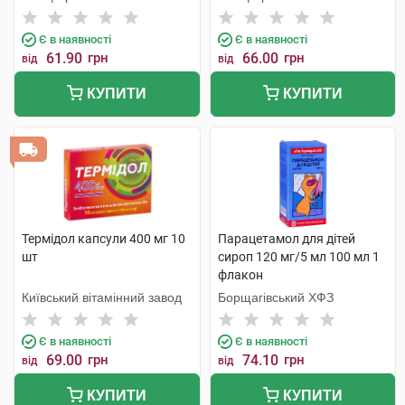
Є в наявності
Є в наявності
61.90
грн
66.00
грн
від
від
КУПИТИ
КУПИТИ
Термідол капсули 400 мг 10
Парацетамол для дітей
шт
сироп 120 мг/5 мл 100 мл 1
флакон
Київський вітамінний завод
Борщагівський ХФЗ
Є в наявності
Є в наявності
69.00
грн
74.10
грн
від
від
КУПИТИ
КУПИТИ