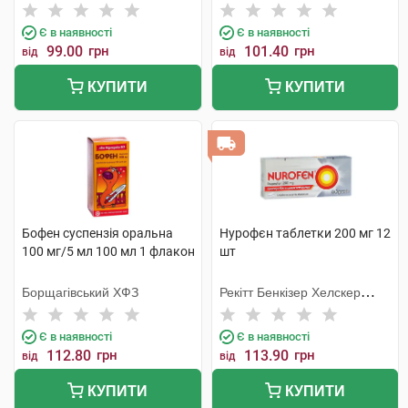
Є в наявності
Є в наявності
99.00
грн
101.40
грн
від
від
КУПИТИ
КУПИТИ
Бофен суспензія оральна
Нурофєн таблетки 200 мг 12
100 мг/5 мл 100 мл 1 флакон
шт
Борщагівський ХФЗ
Рекітт Бенкізер Хелскер
Інтернешнл
Є в наявності
Є в наявності
112.80
грн
113.90
грн
від
від
КУПИТИ
КУПИТИ