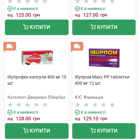
Є в наявності
Є в наявності
125.00
грн
127.00
грн
від
від
КУПИТИ
КУПИТИ
Ібупрофен капсули 400 мг 10
Ібупром Макс РР таблетки
шт
400 мг 12 шт
Каталент Джермані Ебербах
ЮС Фармація
Є в наявності
Є в наявності
128.00
грн
129.10
грн
від
від
КУПИТИ
КУПИТИ