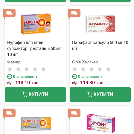
Нурофєн для дітей
Парафаст капсули 500 мг 10
супозиторії ректальні 60 мг
шт
10 шт
Фамар
Олів Хелскер
Є в наявності
Є в наявності
118.10
грн
119.80
грн
від
від
КУПИТИ
КУПИТИ