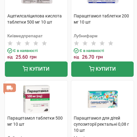
Ацетилсаліцилова кислота
Парацетамол таблетки 200
таблетки 500 мг 10 шт
мг 10 шт
Київмедпрепарат
Лубнифарм
Є в наявності
Є в наявності
25.60
грн
26.70
грн
від
від
КУПИТИ
КУПИТИ
Парацетамол таблетки 500
Парацетамол для дітей
мг 10 шт
супозиторії ректальні 0,08 г
10 шт