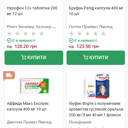
Нурофєн 12+ таблетки 200
Бруфен Рапід капсули 400 мг
мг 12 шт
10 шт
Рекітт Бенкізер Хелскер
Гелтек Прайвет Лімітед
Інтернешнл
Є в наявності
Є в наявності
120.20
грн
123.50
грн
від
від
КУПИТИ
КУПИТИ
Аффида Макс Експрес
Ібуфен Форте з полуничним
капсули 400 мг 10 шт
ароматом суспензія оральна
200 мг/5 мл 40 мл 1 флакон
Джелтек Приват Лімітед
Польфарма