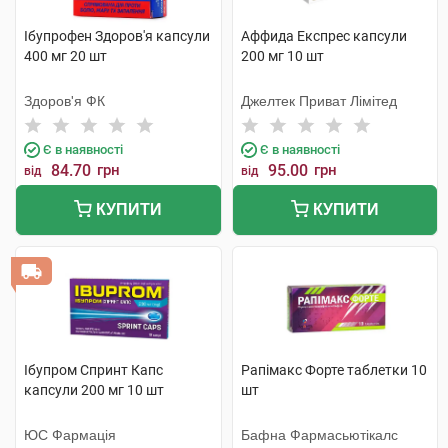
Ібупрофен Здоров'я капсули
Аффида Експрес капсули
400 мг 20 шт
200 мг 10 шт
Здоров'я ФК
Джелтек Приват Лімітед
Є в наявності
Є в наявності
84.70
грн
95.00
грн
від
від
КУПИТИ
КУПИТИ
Ібупром Спринт Капс
Рапімакс Форте таблетки 10
капсули 200 мг 10 шт
шт
ЮС Фармація
Бафна Фармасьютікалс