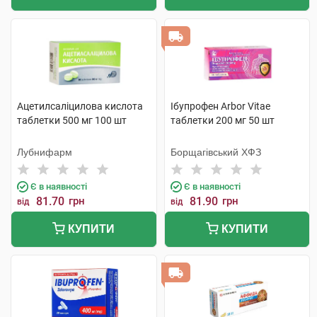
Ацетилсаліцилова кислота
Ібупрофен Arbor Vitae
таблетки 500 мг 100 шт
таблетки 200 мг 50 шт
Лубнифарм
Борщагівський ХФЗ
Є в наявності
Є в наявності
81.70
грн
81.90
грн
від
від
КУПИТИ
КУПИТИ