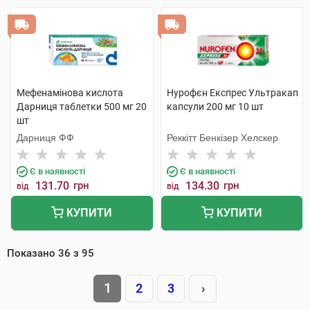
Мефенамінова кислота
Нурофєн Експрес Ультракап
Дарниця таблетки 500 мг 20
капсули 200 мг 10 шт
шт
Дарниця ФФ
Реккітт Бенкізер Хелскер
Є в наявності
Є в наявності
131.70
грн
134.30
грн
від
від
КУПИТИ
КУПИТИ
Показано
36
з
95
1
2
3
›