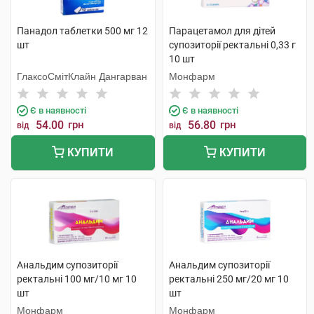
Панадол таблетки 500 мг 12
Парацетамол для дітей
шт
супозиторії ректальні 0,33 г
10 шт
ГлаксоСмітКлайн Дангарван
Монфарм
Є в наявності
Є в наявності
54.00
грн
56.80
грн
від
від
КУПИТИ
КУПИТИ
Анальдим супозиторії
Анальдим супозиторії
ректальні 100 мг/10 мг 10
ректальні 250 мг/20 мг 10
шт
шт
Монфарм
Монфарм