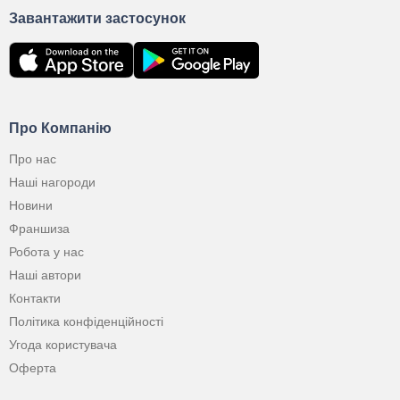
Завантажити застосунок
Про Компанію
Про нас
Наші нагороди
Новини
Франшиза
Робота у нас
Наші автори
Контакти
Політика конфіденційності
Угода користувача
Оферта