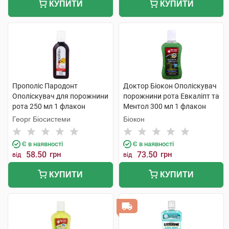
КУПИТИ
КУПИТИ
Прополіс Пародонт
Доктор Біокон Ополіскувач
Ополіскувач для порожнини
порожнини рота Евкаліпт та
рота 250 мл 1 флакон
Ментол 300 мл 1 флакон
Георг Біосистеми
Біокон
Є в наявності
Є в наявності
58.50
грн
73.50
грн
від
від
КУПИТИ
КУПИТИ