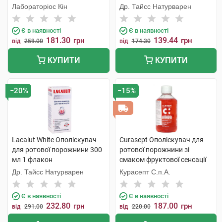
хлоргексидином 0,12% 250
Лабораторіос Кін
Др. Тайсс Натурварен
мл 1 флакон
Є в наявності
Є в наявності
181.30
139.44
грн
грн
від
259.00
від
174.30
КУПИТИ
КУПИТИ
−20%
−15%
Lacalut White Ополіскувач
Curasept Ополіскувач для
для ротової порожнини 300
ротової порожнини зі
мл 1 флакон
смаком фруктової сенсації
250 мл 1 флакон
Др. Тайсс Натурварен
Курасепт С.п.А.
Є в наявності
Є в наявності
232.80
187.00
грн
грн
від
291.00
від
220.00