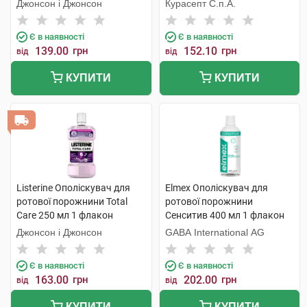
смаком морозної м'яти 250
Джонсон і Джонсон
Курасепт С.п.А.
мл 1 флакон
Є в наявності
Є в наявності
139.00
грн
152.10
грн
від
від
КУПИТИ
КУПИТИ
Listerine Ополіскувач для
Elmex Ополіскувач для
ротової порожнини Total
ротової порожнини
Care 250 мл 1 флакон
Сенситив 400 мл 1 флакон
Джонсон і Джонсон
GABA International AG
Є в наявності
Є в наявності
163.00
грн
202.00
грн
від
від
КУПИТИ
КУПИТИ