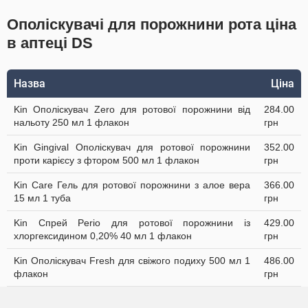
Ополіскувачі для порожнини рота ціна
в аптеці DS
Назва
Ціна
Kin Ополіскувач Zero для ротової порожнини від
284.00
нальоту 250 мл 1 флакон
грн
Kin Gingival Ополіскувач для ротової порожнини
352.00
проти карієсу з фтором 500 мл 1 флакон
грн
Kin Care Гель для ротової порожнини з алое вера
366.00
15 мл 1 туба
грн
Kin Спрей Perio для ротової порожнини із
429.00
хлоргексидином 0,20% 40 мл 1 флакон
грн
Kin Ополіскувач Fresh для свіжого подиху 500 мл 1
486.00
флакон
грн