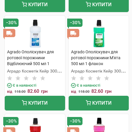
КУПИТИ
КУПИТИ
−30%
−30%
Agrado Ополіскувач для
Agrado Ополіскувач для
ротової порожнини
ротової порожнини М'ята
Відбілюючий 500 мл 1
500 мл 1 флакон
флакон
Аградо Косметік Кейр 3000
Аградо Косметік Кейр 3000
С.Л.У.
С.Л.У.
Є в наявності
Є в наявності
82.60
82.60
грн
грн
від
118.00
від
118.00
КУПИТИ
КУПИТИ
−30%
−30%