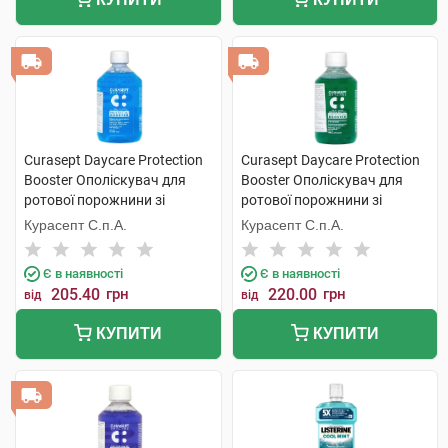
Curasept Daycare Protection
Curasept Daycare Protection
Booster Ополіскувач для
Booster Ополіскувач для
ротової порожнини зі
ротової порожнини зі
смаком морозної м'яти 500
смаком трав'яного буму 250
Курасепт С.п.А.
Курасепт С.п.А.
мл 1 флакон
мл 1 флакон
Є в наявності
Є в наявності
205.40
грн
220.00
грн
від
від
КУПИТИ
КУПИТИ