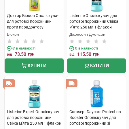
Доктор Біокон Ополіскувач
Listerine Ополіскувач для
для ротової порожнини
ротової порожнини Свіжа
проти парадонтозу
м'ята 250 мл 1 флакон
Ромашка + календула 250
Біокон
Джонсон і Джонсон
мл 1 флакон
Є в наявності
Є в наявності
73.50
грн
115.50
грн
від
від
КУПИТИ
КУПИТИ
Listerine Expert Ополіскувач
Curasept Daycare Protection
для ротової порожнини
Booster Ополіскувач для
Свіжа м'ята 250 мл 1 флакон
ротової порожнини зі