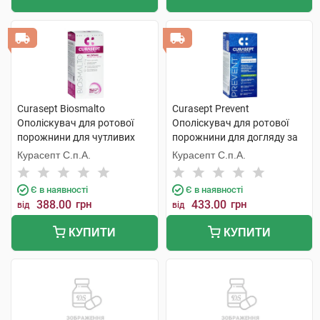
Curasept Biosmalto
Curasept Prevent
Ополіскувач для ротової
Ополіскувач для ротової
порожнини для чутливих
порожнини для догляду за
зубів 300 мл 1 флакон
імплантами, профілактики
Курасепт С.п.А.
Курасепт С.п.А.
гінгівіту та пародонтиту 300
мл 1 флакон
Є в наявності
Є в наявності
388.00
грн
433.00
грн
від
від
КУПИТИ
КУПИТИ