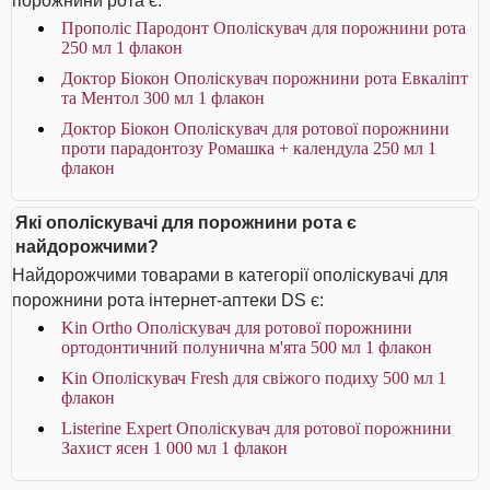
порожнини рота є:
Прополіс Пародонт Ополіскувач для порожнини рота
250 мл 1 флакон
Доктор Біокон Ополіскувач порожнини рота Евкаліпт
та Ментол 300 мл 1 флакон
Доктор Біокон Ополіскувач для ротової порожнини
проти парадонтозу Ромашка + календула 250 мл 1
флакон
Які ополіскувачі для порожнини рота є
найдорожчими?
Найдорожчими товарами в категорії ополіскувачі для
порожнини рота інтернет-аптеки DS є:
Kin Ortho Ополіскувач для ротової порожнини
ортодонтичний полунична м'ята 500 мл 1 флакон
Kin Ополіскувач Fresh для свіжого подиху 500 мл 1
флакон
Listerine Expert Ополіскувач для ротової порожнини
Захист ясен 1 000 мл 1 флакон