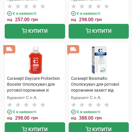
мл 1 флакон
Є в наявності
Є в наявності
257.00
грн
298.00
грн
від
від
КУПИТИ
КУПИТИ
Curasept Daycare Protection
Curasept Biosmalto
Booster Ополіскувач для
Ополіскувач для ротової
ротової порожнини зі
порожнини захист від
смаком фруктової сенсації
карієсу, абразії та ерозії 300
Курасепт С.п.А.
Курасепт С.п.А.
500 мл 1 флакон
мл 1 флакон
Є в наявності
Є в наявності
298.00
грн
388.00
грн
від
від
КУПИТИ
КУПИТИ