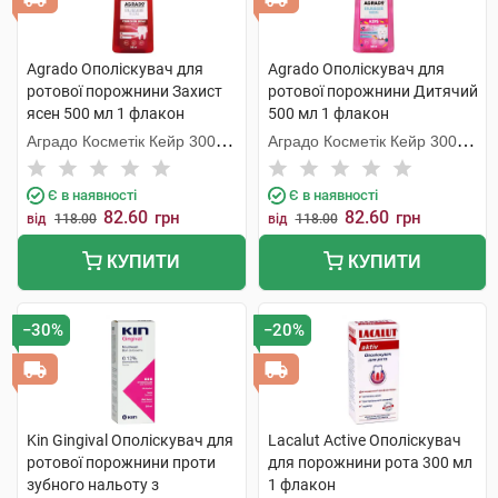
Agrado Ополіскувач для
Agrado Ополіскувач для
ротової порожнини Захист
ротової порожнини Дитячий
ясен 500 мл 1 флакон
500 мл 1 флакон
Аградо Косметік Кейр 3000
Аградо Косметік Кейр 3000
С.Л.У.
С.Л.У.
Є в наявності
Є в наявності
82.60
82.60
грн
грн
від
118.00
від
118.00
КУПИТИ
КУПИТИ
−30%
−20%
Kin Gingival Ополіскувач для
Lacalut Active Ополіскувач
ротової порожнини проти
для порожнини рота 300 мл
зубного нальоту з
1 флакон