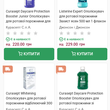
Curasept Daycare Protection
Listerine Expert Ополіскувач
Booster Junior Ополіскувач
для ротової порожнини
для ротової порожнини для
Захист ясен 500 мл 1 флакон
дітей від 7 до 12 років зі
Курасепт С.п.А.
Джонсон і Джонсон
смаком жувальної гумки
250 мл 1 флакон
Є в наявності
Є в наявності
220.00
грн
229.00
грн
від
від
КУПИТИ
КУПИТИ
Curasept Whitening
Curasept Daycare Protection
Ополіскувач для ротової
Booster Ополіскувач для
порожнини відбілюючий 300
ротової порожнини зі
мл 1 флакон
смаком трав'яного буму 500
Курасепт С.п.А.
Курасепт С.п.А.