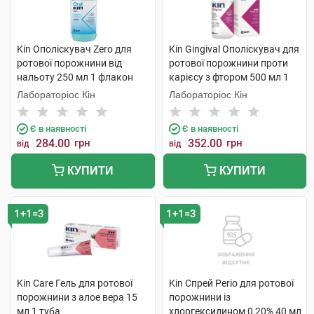
Kin Ополіскувач Zero для
Kin Gingival Ополіскувач для
ротової порожнини від
ротової порожнини проти
нальоту 250 мл 1 флакон
карієсу з фтором 500 мл 1
флакон
Лабораторіос Кін
Лабораторіос Кін
Є в наявності
Є в наявності
284.00
грн
352.00
грн
від
від
КУПИТИ
КУПИТИ
1+1=3
1+1=3
Kin Care Гель для ротової
Kin Спрей Perio для ротової
порожнини з алое вера 15
порожнини із
мл 1 туба
хлоргексидином 0,20% 40 мл