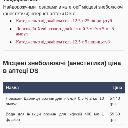
Найдорожчими товарами в категорії місцеві знеболюючі
(анестетики) інтернет-аптеки DS є:
Катеджель з лідокаїном гель 12,5 г 25 шприц-туб
Лонгокаїн Хеві розчин для ін'єкцій 5 мг/мл 5 мл 5
ампул
Катеджель з лідокаїном гель 12,5 г 5 шприц-туб
Місцеві знеболюючі (анестетики) ціна
в аптеці DS
Назва
Ціна
Новокаїн Дарниця розчин для ін'єкцій 0,5 % 2 мл 10
57.40
ампул
грн
Вода для ін`єкцій розчин для інфузій 400 мл 1
59.60
флакон
грн