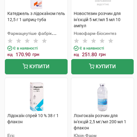
Катеджель з лідокаїном гель
Новостезин розчин для
12,5 г 1 шприц-туба
ін'єкцій 5 мг/мл 5 мл 10
ампул
Фармацеутіше фабрік
Новофарм-Біосинтез
Монтавіт
Є в наявності
Є в наявності
170.90
грн
251.80
грн
від
від
КУПИТИ
КУПИТИ
Лідокаїн спрей 10 % 38 г 1
Лонгокаїн розчин для
флакон
ін'єкцій 2,5 мг/мл 200 мл 1
флакон
Егіс
Юрія-Фарм