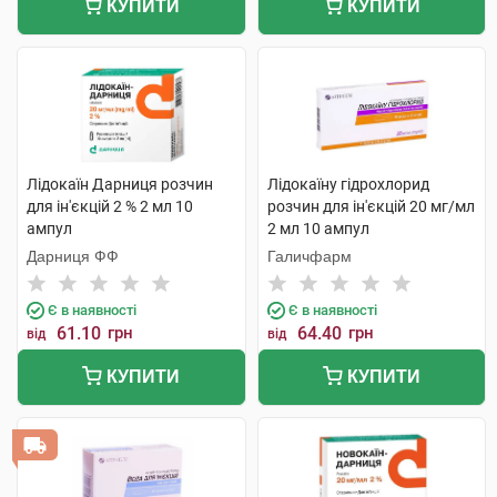
КУПИТИ
КУПИТИ
Лідокаїн Дарниця розчин
Лідокаїну гідрохлорид
для ін'єкцій 2 % 2 мл 10
розчин для ін'єкцій 20 мг/мл
ампул
2 мл 10 ампул
Дарниця ФФ
Галичфарм
Є в наявності
Є в наявності
61.10
грн
64.40
грн
від
від
КУПИТИ
КУПИТИ