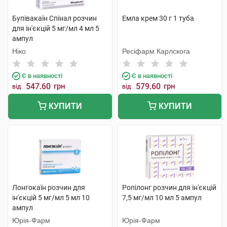
Бупівакаїн Спінал розчин
Емла крем 30 г 1 туба
для ін'єкцій 5 мг/мл 4 мл 5
ампул
Ніко
Ресіфарм Карлскога
Є в наявності
Є в наявності
547.60
грн
579.60
грн
від
від
КУПИТИ
КУПИТИ
Лонгокаїн розчин для
Ропілонг розчин для ін'єкцій
ін'єкцій 5 мг/мл 5 мл 10
7,5 мг/мл 10 мл 5 ампул
ампул
Юрія-Фарм
Юрія-Фарм