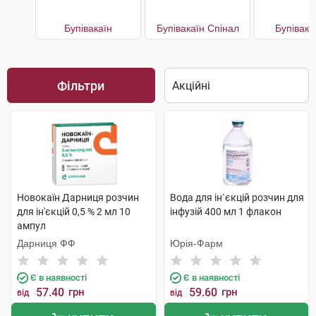
Бупівакаїн
Бупівакаїн Спінал
Бупівака
Фільтри
Новокаїн Дарниця розчин
Вода для ін`єкцій розчин для
для ін'єкцій 0,5 % 2 мл 10
інфузій 400 мл 1 флакон
ампул
Дарниця ФФ
Юрія-Фарм
Є в наявності
Є в наявності
57.40
грн
59.60
грн
від
від