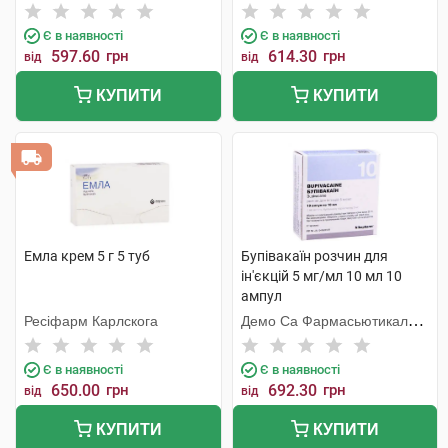
Є в наявності
Є в наявності
597.60
грн
614.30
грн
від
від
КУПИТИ
КУПИТИ
Емла крем 5 г 5 туб
Бупівакаїн розчин для
ін'єкцій 5 мг/мл 10 мл 10
ампул
Ресіфарм Карлскога
Демо Са Фармасьютикал
Індастрі
Є в наявності
Є в наявності
650.00
грн
692.30
грн
від
від
КУПИТИ
КУПИТИ