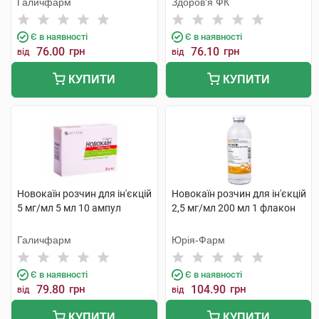
Галичфарм
Здоров'я ФК
Є в наявності
Є в наявності
76.00
грн
76.10
грн
від
від
КУПИТИ
КУПИТИ
Новокаїн розчин для ін'єкцій
Новокаїн розчин для ін'єкцій
5 мг/мл 5 мл 10 ампул
2,5 мг/мл 200 мл 1 флакон
Галичфарм
Юрія-Фарм
Є в наявності
Є в наявності
79.80
грн
104.90
грн
від
від
КУПИТИ
КУПИТИ