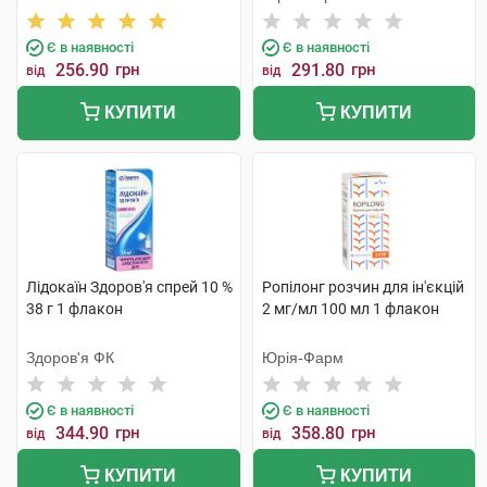
Є в наявності
Є в наявності
256.90
грн
291.80
грн
від
від
КУПИТИ
КУПИТИ
Лідокаїн Здоров'я спрей 10 %
Ропілонг розчин для ін'єкцій
38 г 1 флакон
2 мг/мл 100 мл 1 флакон
Здоров'я ФК
Юрія-Фарм
Є в наявності
Є в наявності
344.90
грн
358.80
грн
від
від
КУПИТИ
КУПИТИ