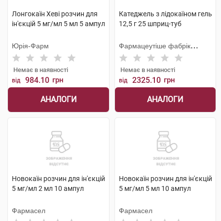
Лонгокаїн Хеві розчин для
Катеджель з лідокаїном гель
ін'єкцій 5 мг/мл 5 мл 5 ампул
12,5 г 25 шприц-туб
Юрія-Фарм
Фармацеутіше фабрік
Монтавіт
Немає в наявності
Немає в наявності
984.10
грн
2325.10
грн
від
від
АНАЛОГИ
АНАЛОГИ
Новокаїн розчин для ін'єкцій
Новокаїн розчин для ін'єкцій
5 мг/мл 2 мл 10 ампул
5 мг/мл 5 мл 10 ампул
Фармасел
Фармасел