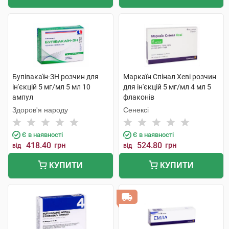
Бупівакаїн-ЗН розчин для
Маркаїн Спінал Хеві розчин
ін'єкцій 5 мг/мл 5 мл 10
для ін'єкцій 5 мг/мл 4 мл 5
ампул
флаконів
Здоров'я народу
Сенексі
Є в наявності
Є в наявності
418.40
грн
524.80
грн
від
від
КУПИТИ
КУПИТИ