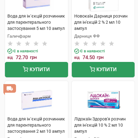
Вода для ін`єкцій розчинник
Новокаїн Дарниця розчин
для парентерального
для ін'єкцій 2 % 2 мл 10
застосування 5 мл 10 ампул
ампул
Галичфарм
Дарниця ФФ
Є в наявності
Є в наявності
72.70
грн
74.50
грн
від
від
КУПИТИ
КУПИТИ
Вода для ін`єкцій розчинник
Лідокаїн Здоров'я розчин
для парентерального
для ін'єкцій 10 % 2 мл 10
застосування 2 мл 10 ампул
ампул