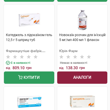
Катеджель з лідокаїном гель
Новокаїн розчин для ін'єкцій
12,5 г 5 шприц-туб
5 мг/мл 400 мл 1 флакон
Фармацеутіше фабрік
Юрія-Фарм
Монтавіт
Є в наявності
Немає в наявності
809.10
грн
138.30
грн
від
від
АНАЛОГИ
КУПИТИ