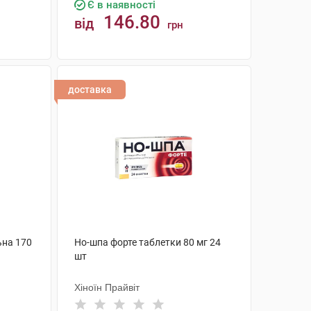
Є в наявності
146.80
від
грн
КУПИТИ
доставка
ьна 170
Но-шпа форте таблетки 80 мг 24
шт
Хіноїн Прайвіт