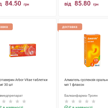
84.50
85.80
д
від
грн
грн
КУПИТИ
КУПИТИ
тавка
доставка
отаверин Arbor Vitae таблетки
Алмагель суспензія оральн
мг 30 шт
мл 1 флакон
ївмедпрепарат
Балканфарма-Троян
Є в наявності
Є в наявності