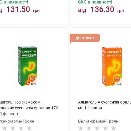
Є в наявності
Є в наявності
131.50
136.30
д
від
грн
грн
КУПИТИ
КУПИТИ
доставка
магель Нео зі смаком
Алмагель А суспензія орал
ельсину суспензія оральна 170
мл 1 флакон
 1 флакон
лканфарма-Троян
Балканфарма-Троян