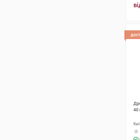
ві
дос
Др
40 
Ки