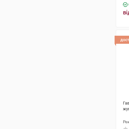
ві
дос
Гав
жу
Рек