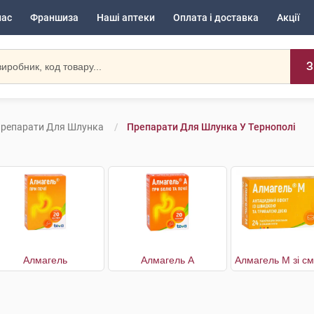
нас
Франшиза
Наші аптеки
Оплата і доставка
Акції
З
репарати Для Шлунка
Препарати Для Шлунка У Тернополі
Алмагель
Алмагель А