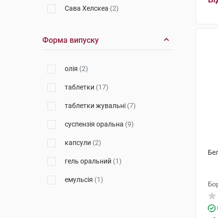
Сава Хелскеа
(2)
ПЛІВА Хрватска
(1)
Форма випуску
Дельта Медікел
(1)
Евертоджен Лайф Саєнсиз
(1)
олія
(2)
Дельфарм Гайард
(3)
таблетки
(17)
Кусум Фарм
(1)
таблетки жувальні
(7)
Фарматіс
(1)
суспензія оральна
(9)
Фармафлор с.р.л.
(1)
капсули
(2)
Бел
Ербозета
(1)
гель оральний
(1)
Перрері Фармачеутічі
(1)
емульсія
(1)
Бо