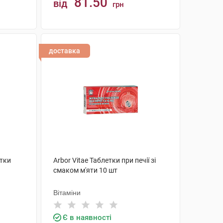
81.50
від
грн
КУПИТИ
доставка
етки
Arbor Vitae Таблетки при печії зі
смаком м'яти 10 шт
Вітаміни
Є в наявності