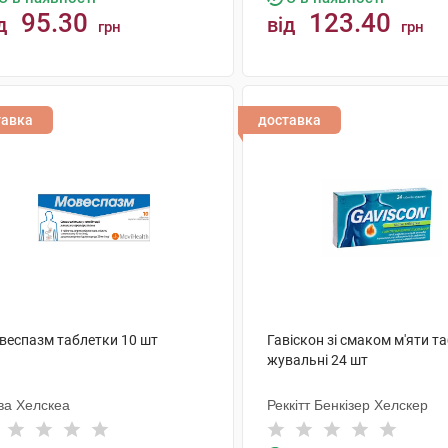
95.30
123.40
д
від
грн
грн
КУПИТИ
КУПИТИ
тавка
доставка
веспазм таблетки 10 шт
Гавіскон зі смаком м'яти т
жувальні 24 шт
ва Хелскеа
Реккітт Бенкізер Хелскер