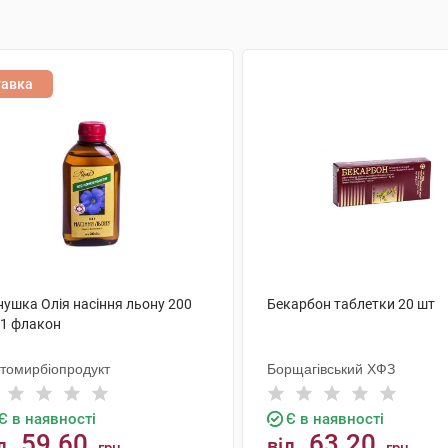
тавка
нушка Олія насіння льону 200
Бекарбон таблетки 20 шт
 1 флакон
томирбіопродукт
Борщагівський ХФЗ
Є в наявності
Є в наявності
59.60
63.20
д
від