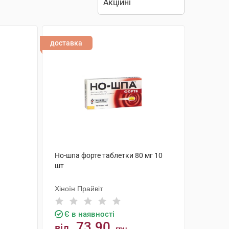
доставка
Но-шпа форте таблетки 80 мг 10
шт
Хіноїн Прайвіт
Є в наявності
73.90
від