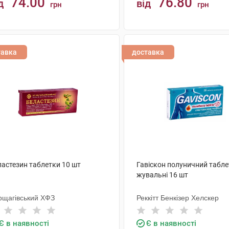
74.00
76.80
д
від
грн
грн
КУПИТИ
КУПИТИ
тавка
доставка
ластезин таблетки 10 шт
Гавіскон полуничний табл
жувальні 16 шт
рщагівський ХФЗ
Реккітт Бенкізер Хелскер
Є в наявності
Є в наявності