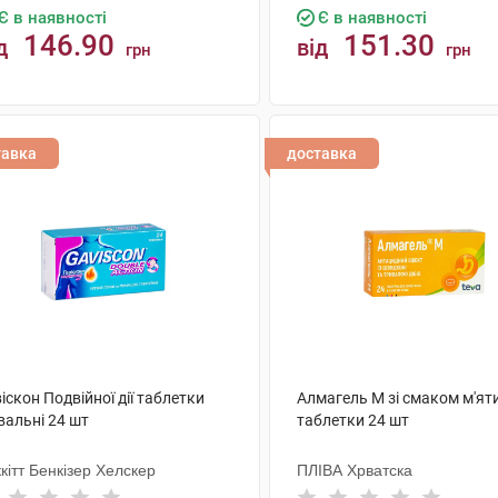
Є в наявності
Є в наявності
146.90
151.30
д
від
грн
грн
КУПИТИ
КУПИТИ
тавка
доставка
іскон Подвійної дії таблетки
Алмагель М зі смаком м'ят
вальні 24 шт
таблетки 24 шт
кітт Бенкізер Хелскер
ПЛІВА Хрватска