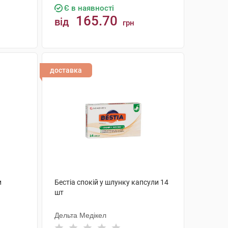
Є в наявності
165.70
від
грн
КУПИТИ
доставка
и
Бестіа спокій у шлунку капсули 14
шт
Дельта Медікел