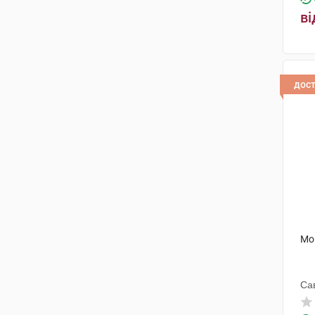
ві
дос
Мо
Са