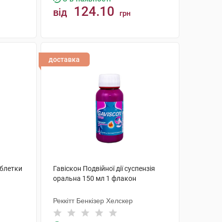
124.10
від
грн
КУПИТИ
доставка
аблетки
Гавіскон Подвійної дії суспензія
оральна 150 мл 1 флакон
Реккітт Бенкізер Хелскер