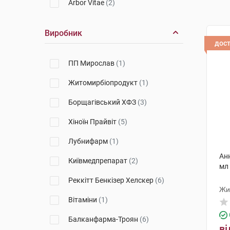
Arbor Vitae
(2)
Виробник
дос
ПП Мирослав
(1)
Житомирбіопродукт
(1)
Борщагівський ХФЗ
(3)
Хіноїн Прайвіт
(5)
Лубнифарм
(1)
Ан
Київмедпрепарат
(2)
мл
Реккітт Бенкізер Хелскер
(6)
Жи
Вітаміни
(1)
Балканфарма-Троян
(6)
ві