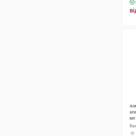
ві
Ал
ап
мл
Ба