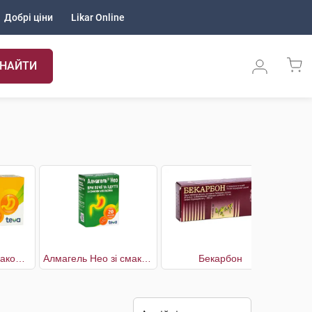
Добрі ціни
Likar Online
НАЙТИ
Алмагель М зі смаком м'яти
Алмагель Нео зі смаком апельсину
Бекарбон