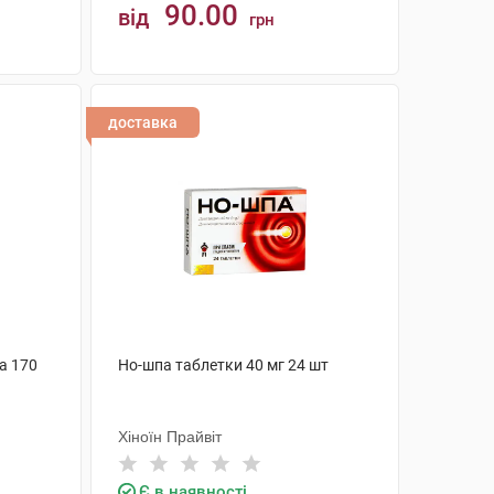
90.00
від
грн
КУПИТИ
доставка
а 170
Но-шпа таблетки 40 мг 24 шт
Хіноїн Прайвіт
Є в наявності