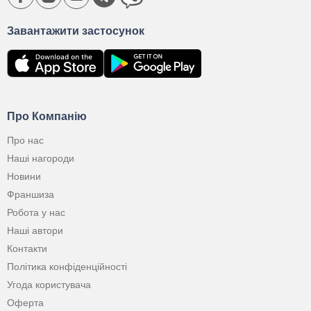
Завантажити застосунок
Про Компанію
Про нас
Наші нагороди
Новини
Франшиза
Робота у нас
Наші автори
Контакти
Політика конфіденційності
Угода користувача
Оферта