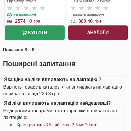
Пфайзер Італія
Сан Фармасьютикал
Індастріз
Є в наявності
Немає в наявності
2574.10
грн
389.40
грн
від
від
АНАЛОГИ
КУПИТИ
Показано
8
з
8
Поширені запитання
Яка ціна на ліки впливають на лактацію ?
Вартість товару в каталозі ліки впливають на лактацію
починається від 226.3 грн.
Які ліки впливають на лактацію найдешевші?
Недорогими товарами в категорії ліки впливають на
лактацію є:
Бромкриптин-КВ таблетки 2,5 мг 30 шт