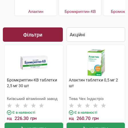
Алактин
Бромкриптин-КВ
Бромокр
Фільтри
Бромкриптин-КВ таблетки
Алактин таблетки 0,5 мг 2
2,5 мг 30 шт
шт
Київський вітамінний завод
Тева Чех Індастріз
Є в наявності
Є в наявності
226.30
грн
260.70
грн
від
від