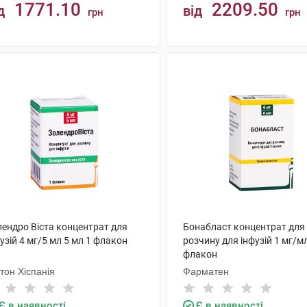
1771.10
2209.50
д
від
грн
грн
КУПИТИ
КУПИТИ
лендро Віста концентрат для
Бонабласт концентрат для
узій 4 мг/5 мл 5 мл 1 флакон
розчину для інфузій 1 мг/мл
флакон
тон Хіспанія
Фарматен
Є в наявності
Є в наявності