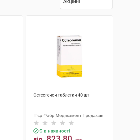
Остеогенон таблетки 40 шт
П'єр Фабр Медикамент Продакшн
Є в наявності
823.80
від