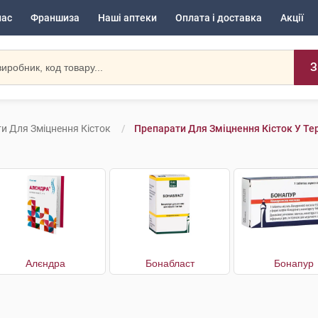
нас
Франшиза
Наші аптеки
Оплата і доставка
Акції
З
и Для Зміцнення Кісток
Препарати Для Зміцнення Кісток У Те
Алєндра
Бонабласт
Бонапур