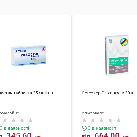
остин таблетки 35 мг 4 шт
Остеокор Cа капсули 30 шт
рмасайнс
Альфакапс
Є в наявності
Є в наявності
345.60
664.00
д
від