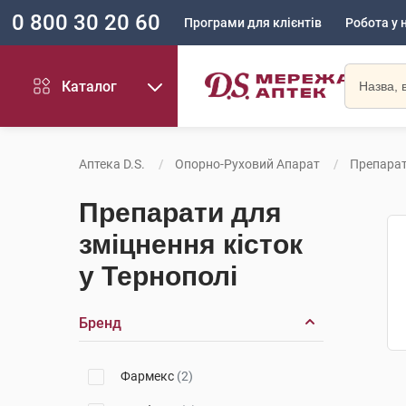
0 800 30 20 60
Програми для клієнтів
Робота у 
Каталог
Аптека D.S.
Опорно-Руховий Апарат
Препарат
Препарати для
зміцнення кісток
у Тернополі
Бренд
Фармекс
(2)