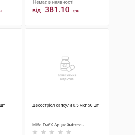
Немає в наявності
381.10
від
н
грн
АНАЛОГИ
 шт
Декостріол капсули 0,5 мкг 50 шт
Мібе ГмбХ Арцнайміттель