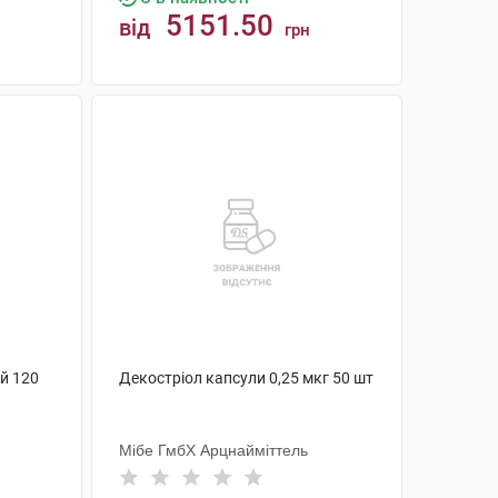
5151.50
від
грн
КУПИТИ
ій 120
Декостріол капсули 0,25 мкг 50 шт
Мібе ГмбХ Арцнайміттель