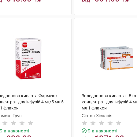
грн
грн
КУПИТИ
КУПИТИ
ледронова кислота Фармекс
Золедронова кислота - Віс
центрат для інфузій 4 мг/5 мл 5
концентрат для інфузій 4 м
 1 флакон
мл 1 флакон
рмекс Груп
Сінтон Хіспанія
Є в наявності
Є в наявності