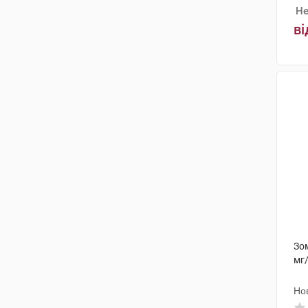
Не
ві
Зом
мг/
Но