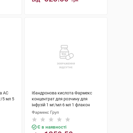
грн
КУПИТИ
та АС
Ібандронова кислота Фармекс
г/5 мл 5
концентрат для розчину для
інфузій 1 мг/мл 6 мл 1 флакон
Фармекс Груп
Є в наявності