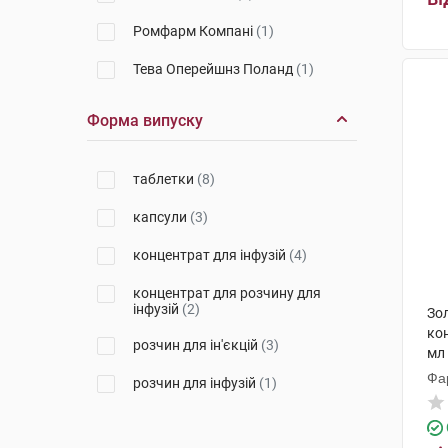
Ромфарм Компані
(1)
Тева Оперейшнз Поланд
(1)
Новартіс Фарма Штейн
(1)
Форма випуску
Алтан Фармасьютікалз
(1)
таблетки
(8)
Амджен Мануфекчурінг
(1)
капсули
(3)
Амджен Європа Б. В.
(1)
концентрат для інфузій
(4)
концентрат для розчину для
інфузій
(2)
Зо
кон
розчин для ін'єкцій
(3)
мл
Фа
розчин для інфузій
(1)