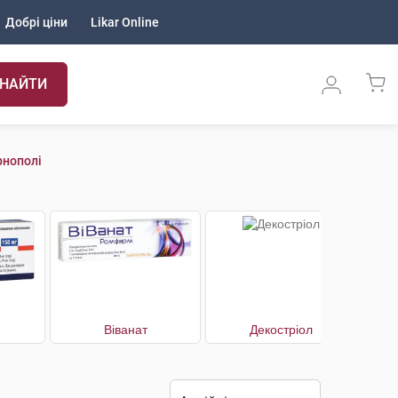
Добрі ціни
Likar Online
НАЙТИ
рнополі
Віванат
Декостріол