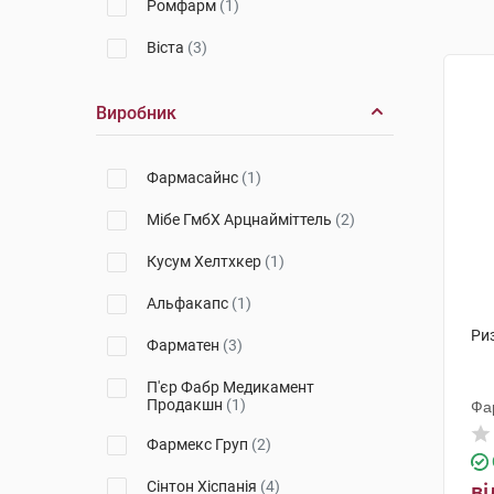
Ромфарм
(1)
Віста
(3)
Виробник
Фармасайнс
(1)
Мібе ГмбХ Арцнайміттель
(2)
Кусум Хелтхкер
(1)
Альфакапс
(1)
Риз
Фарматен
(3)
П'єр Фабр Медикамент
Продакшн
(1)
Фа
Фармекс Груп
(2)
Сінтон Хіспанія
(4)
ві