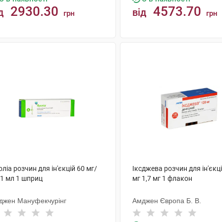
2930.30
4573.70
д
від
грн
грн
КУПИТИ
КУПИТИ
ліа розчин для ін'єкцій 60 мг/
Іксджева розчин для ін'єкц
 1 мл 1 шприц
мг 1,7 мг 1 флакон
джен Мануфекчурінг
Амджен Європа Б. В.