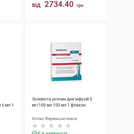
2734.40
від
грн
КУПИТИ
Золевіста розчин для інфузій 5
 6 мл 1
мг/100 мл 100 мл 1 флакон
Алтан Фармасьютікалз
Є в наявності