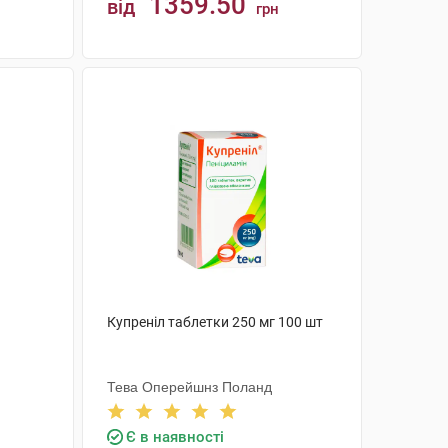
1359.50
від
грн
КУПИТИ
Купреніл таблетки 250 мг 100 шт
Тева Оперейшнз Поланд
Є в наявності