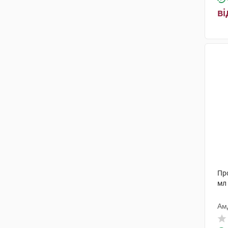
ві
Про
мл
Ам