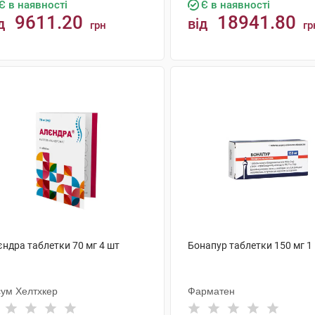
Є в наявності
Є в наявності
9611.20
18941.80
д
від
грн
гр
КУПИТИ
КУПИТИ
єндра таблетки 70 мг 4 шт
Бонапур таблетки 150 мг 1
сум Хелтхкер
Фарматен