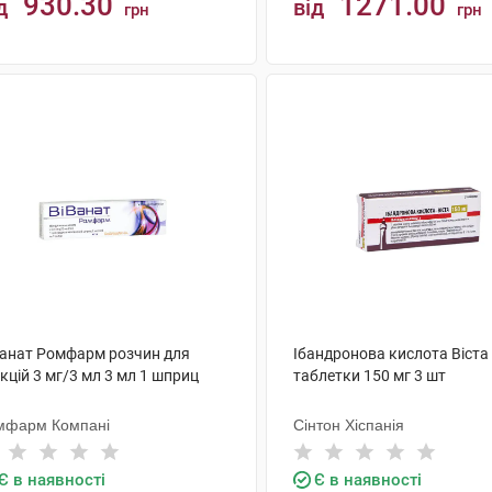
930.30
1271.00
д
від
грн
грн
КУПИТИ
КУПИТИ
ванат Ромфарм розчин для
Ібандронова кислота Віста
єкцій 3 мг/3 мл 3 мл 1 шприц
таблетки 150 мг 3 шт
мфарм Компані
Сінтон Хіспанія
Є в наявності
Є в наявності