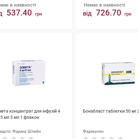
має в наявності
Немає в наявності
537.40
726.70
д
від
грн
грн
АНАЛОГИ
АНАЛОГИ
ета концентрат для інфузій 4
Бонабласт таблетки 50 мг 
5 мл 5 мл 1 флакон
вартіс Фарма Штейн
Фарматен