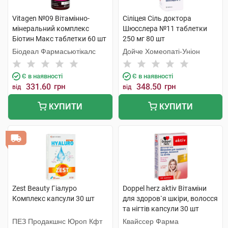
Vitagen №09 Вітамінно-
Сiлiцея Сіль доктора
мінеральний комплекс
Шюсслера №11 таблетки
Біотин Макс таблетки 60 шт
250 мг 80 шт
Біодеал Фармасьютікалс
Дойче Хомеопаті-Уніон
Є в наявності
Є в наявності
331.60
грн
348.50
грн
від
від
КУПИТИ
КУПИТИ
Zest Beauty Гіалуро
Doppel herz aktiv Вітаміни
Комплекс капсули 30 шт
для здоров`я шкіри, волосся
та нігтів капсули 30 шт
ПЕЗ Продакшнс Юроп Кфт
Квайссер Фарма