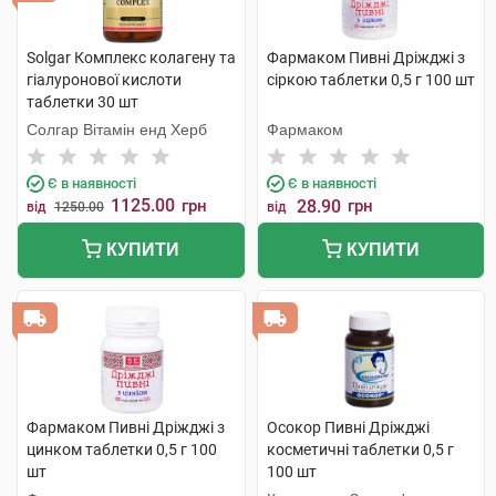
Solgar Комплекс колагену та
Фармаком Пивні Дріжджі з
гіалуронової кислоти
сіркою таблетки 0,5 г 100 шт
таблетки 30 шт
Солгар Вітамін енд Херб
Фармаком
Є в наявності
Є в наявності
1125.00
грн
28.90
грн
від
1250.00
від
КУПИТИ
КУПИТИ
Фармаком Пивні Дріжджі з
Осокор Пивні Дріжджі
цинком таблетки 0,5 г 100
косметичні таблетки 0,5 г
шт
100 шт