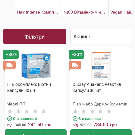
Hair Intense Комплекс для покращення стану та відновлення волосся 30 днів
№09 Вітамінно-мінеральний комплекс Біотин Макс
Фільтри
−30%
−20%
IF Біокомплекс Біотин
Ducray Анакапс Реактив
капсули 30 шт
капсули 30 шт
Чарлі ПП
П'єр Фабр Дермо-Косметик
Є в наявності
Є в наявності
241.50
784.00
грн
грн
від
345.00
від
980.00