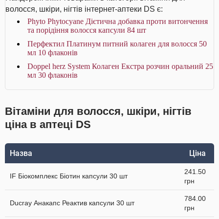
волосся, шкіри, нігтів інтернет-аптеки DS є:
Phyto Phytocyane Дієтична добавка проти витончення
та порідіння волосся капсули 84 шт
Перфектил Платинум питний колаген для волосся 50
мл 10 флаконів
Doppel herz System Колаген Екстра розчин оральний 25
мл 30 флаконів
Вітаміни для волосся, шкіри, нігтів
ціна в аптеці DS
Назва
Ціна
241.50
IF Біокомплекс Біотин капсули 30 шт
грн
784.00
Ducray Анакапс Реактив капсули 30 шт
грн