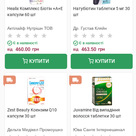
Healix Комплекс Біотін +А+Е
Натубіотин таблетки 5 мг 30
капсули 60 шт
шт
Актілайф Нутрішн ТОВ
Др. Густав Кляйн
Є в наявності
Є в наявності
460.00
грн
463.50
грн
від
від
КУПИТИ
КУПИТИ
Zest Beauty Коензим Q10
Juvamine Від випадіння
капсули 30 шт
волосся таблетки 30 шт
Дельта Медікел Промоушнз
Юва Санте Інтернешинал