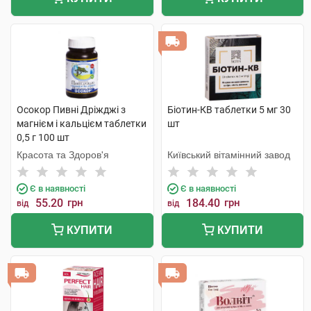
Осокор Пивні Дріжджі з
Біотин-КВ таблетки 5 мг 30
магнієм і кальцієм таблетки
шт
0,5 г 100 шт
Красота та Здоров'я
Київський вітамінний завод
Є в наявності
Є в наявності
55.20
грн
184.40
грн
від
від
КУПИТИ
КУПИТИ