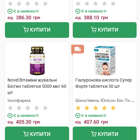
Є в наявності
Є в наявності
386.30
грн
388.10
грн
від
від
КУПИТИ
КУПИТИ
Novel Вітаміни жувальні
Гіалуронова кислота Супер
Біотин таблетки 5000 мкг 60
Форте таблетки 30 шт
шт
Іннофарма
ШеньЧжень Юнісон Біо-Тек
Ко. Лтд
Є в наявності
Є в наявності
405.30
грн
407.60
грн
від
від
КУПИТИ
КУПИТИ