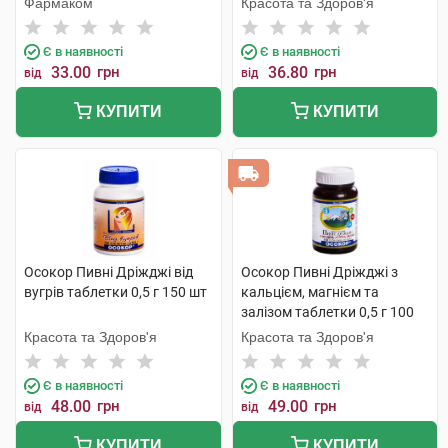
Фармаком
Красота та Здоров'я
Є в наявності
Є в наявності
33.00
грн
36.80
грн
від
від
КУПИТИ
КУПИТИ
Осокор Пивні Дріжджі від
Осокор Пивні Дріжджі з
вугрів таблетки 0,5 г 150 шт
кальцієм, магнієм та
залізом таблетки 0,5 г 100
шт
Красота та Здоров'я
Красота та Здоров'я
Є в наявності
Є в наявності
48.00
грн
49.00
грн
від
від
КУПИТИ
КУПИТИ