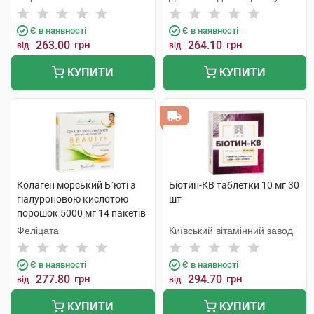
Є в наявності
Є в наявності
263.00
грн
264.10
грн
від
від
КУПИТИ
КУПИТИ
Колаген морський Б`юті з
Біотин-КВ таблетки 10 мг 30
гіалуроновою кислотою
шт
порошок 5000 мг 14 пакетів
Феліцата
Київський вітамінний завод
Є в наявності
Є в наявності
277.80
грн
294.70
грн
від
від
КУПИТИ
КУПИТИ