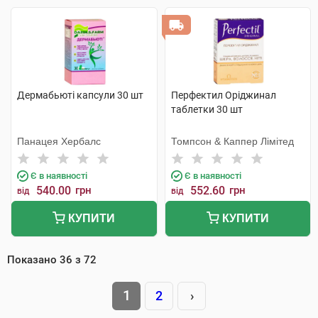
Дермабьюті капсули 30 шт
Перфектил Оріджинал
таблетки 30 шт
Панацея Хербалс
Томпсон & Каппер Лімітед
Є в наявності
Є в наявності
540.00
грн
552.60
грн
від
від
КУПИТИ
КУПИТИ
Показано
36
з
72
1
2
›