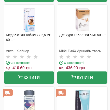
Медобіотин таблетки 2,5 мг
Деакура таблетки 5 мг 50 шт
60 шт
Антон Хюбнер
Мібе ГмбХ Арцнайміттель
Є в наявності
Є в наявності
410.60
грн
436.90
грн
від
від
КУПИТИ
КУПИТИ