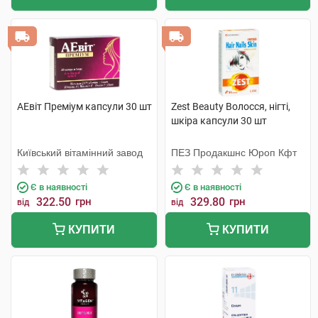
АЕвіт Преміум капсули 30 шт
Zest Beauty Волосся, нігті,
шкіра капсули 30 шт
Київський вітамінний завод
ПЕЗ Продакшнс Юроп Кфт
Є в наявності
Є в наявності
322.50
грн
329.80
грн
від
від
КУПИТИ
КУПИТИ