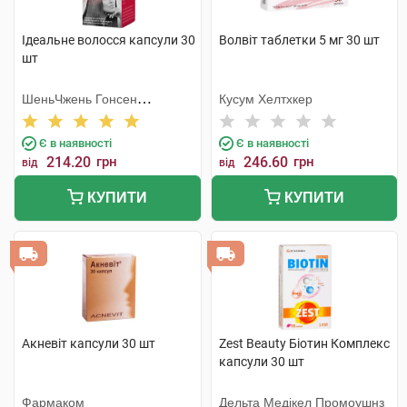
Ідеальне волосся капсули 30
Волвіт таблетки 5 мг 30 шт
шт
ШеньЧжень Гонсен
Кусум Хелтхкер
Байоледжі Індастрі Ко. Лтд
Є в наявності
Є в наявності
214.20
грн
246.60
грн
від
від
КУПИТИ
КУПИТИ
Акневіт капсули 30 шт
Zest Beauty Біотин Комплекс
капсули 30 шт
Фармаком
Дельта Медікел Промоушнз