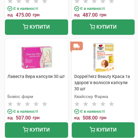
Є в наявності
Є в наявності
475.00
грн
487.00
грн
від
від
КУПИТИ
КУПИТИ
Лавеста Вера капсули 30 шт
Doppel herz Beauty Краса та
здоров`я волосся капсули
30 шт
Бовіос фарм
Квайссер Фарма
Є в наявності
Є в наявності
507.00
грн
508.00
грн
від
від
КУПИТИ
КУПИТИ