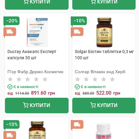
КУПИТИ
КУПИТИ
−20%
−10%
Ducray Анакапс Експерт
Solgar Біотин таблетки 0,3 мг
капсули 30 шт
100 шт
П'єр Фабр Дермо-Косметик
Солгар Вітамін енд Херб
Є в наявності
Є в наявності
891.60
522.00
грн
грн
від
1114.50
від
580.00
КУПИТИ
КУПИТИ
−10%