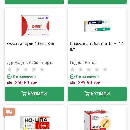
Омез капсули 40 мг 28 шт
Квамател таблетки 40 мг 14
шт
Д-р Редді'с Лабораторіс
Гедеон Ріхтер
Є в наявності
Є в наявності
250.80
грн
299.90
грн
від
від
КУПИТИ
КУПИТИ