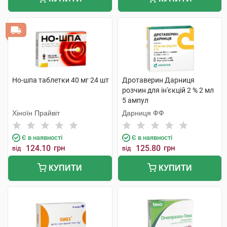
Но-шпа таблетки 40 мг 24 шт
Дротаверин Дарниця
розчин для ін'єкцій 2 % 2 мл
5 ампул
Хіноїн Прайвіт
Дарниця ФФ
Є в наявності
Є в наявності
124.10
грн
125.80
грн
від
від
КУПИТИ
КУПИТИ