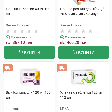
Но-шпа таблетки 40 мг 100
Но-шпа розчин для ін'єкцій
шт
20 мг/мл 2 мл 25 ампул
Хіноїн Прайвіт
Хіноїн Прайвіт
Є в наявності
Є в наявності
367.10
грн
460.20
грн
від
від
КУПИТИ
КУПИТИ
Віс-Нол капсули 120 мг 100
Улькавіс таблетки 120 мг
шт
112 шт
Фармак
КРКА