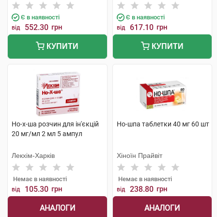
Є в наявності
Є в наявності
552.30
грн
617.10
грн
від
від
КУПИТИ
КУПИТИ
Но-х-ша розчин для ін'єкцій
Но-шпа таблетки 40 мг 60 шт
20 мг/мл 2 мл 5 ампул
Лекхім-Харків
Хіноїн Прайвіт
Немає в наявності
Немає в наявності
105.30
грн
238.80
грн
від
від
АНАЛОГИ
АНАЛОГИ