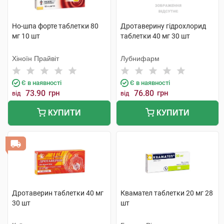
Но-шпа форте таблетки 80
Дротаверину гідрохлорид
мг 10 шт
таблетки 40 мг 30 шт
Хіноїн Прайвіт
Лубнифарм
Є в наявності
Є в наявності
73.90
грн
76.80
грн
від
від
КУПИТИ
КУПИТИ
Дротаверин таблетки 40 мг
Квамател таблетки 20 мг 28
30 шт
шт