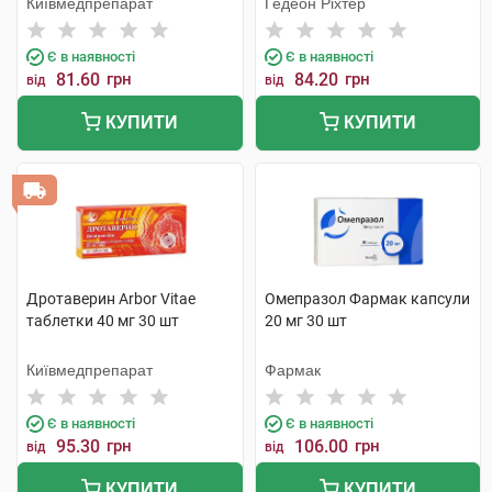
Київмедпрепарат
Гедеон Ріхтер
Є в наявності
Є в наявності
81.60
грн
84.20
грн
від
від
КУПИТИ
КУПИТИ
Дротаверин Arbor Vitae
Омепразол Фармак капсули
таблетки 40 мг 30 шт
20 мг 30 шт
Київмедпрепарат
Фармак
Є в наявності
Є в наявності
95.30
грн
106.00
грн
від
від
КУПИТИ
КУПИТИ