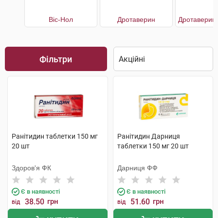
Віс-Нол
Дротаверин
Фільтри
Ранітидин таблетки 150 мг
Ранітидин Дарниця
20 шт
таблетки 150 мг 20 шт
Здоров'я ФК
Дарниця ФФ
Є в наявності
Є в наявності
38.50
грн
51.60
грн
від
від