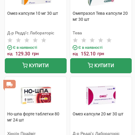
Омез капсули 10 мг 30 шт
Омепразол Тева капсули 20
мг 30 шт
Д-р Редді'с Лабораторіс
Тева
Є в наявності
Є в наявності
129.30
грн
152.10
грн
від
від
КУПИТИ
КУПИТИ
Но-шпа форте таблетки 80
Омез капсули 20 мг 30 шт
мг 24 шт
Хіноїн Прайвіт
Д-р Редді'с Лабораторіс