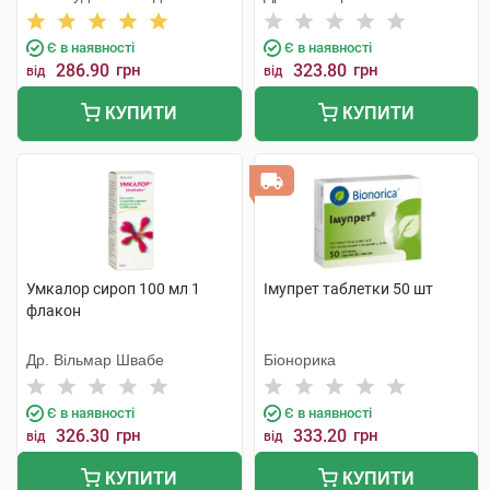
Лтд
Є в наявності
Є в наявності
286.90
грн
323.80
грн
від
від
КУПИТИ
КУПИТИ
Умкалор сироп 100 мл 1
Імупрет таблетки 50 шт
флакон
Др. Вільмар Швабе
Біонорика
Є в наявності
Є в наявності
326.30
грн
333.20
грн
від
від
КУПИТИ
КУПИТИ