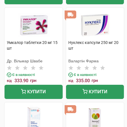
Умкалор таблетки 20 мг 15
Нуклекс капсули 250 мг 20
шт
шт
Др. Вільмар Швабе
Валартін Фарма
Є в наявності
Є в наявності
333.90
грн
335.00
грн
від
від
КУПИТИ
КУПИТИ