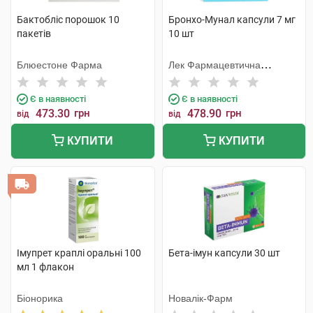
Бактобліс порошок 10
Бронхо-Мунал капсули 7 мг
пакетів
10 шт
Блюестоне Фарма
Лек Фармацевтична
компанія
Є в наявності
Є в наявності
473.30
грн
478.90
грн
від
від
КУПИТИ
КУПИТИ
Імупрет краплі оральні 100
Бета-імун капсули 30 шт
мл 1 флакон
Біонорика
Новалік-Фарм