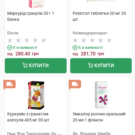
Меркурід гранули 20 г 1
Резістол таблетки 20 мг 20
банка
шт
Біолік
Київмедпрепарат
Є в наявності
Є в наявності
280.40
грн
281.70
грн
від
від
КУПИТИ
КУПИТИ
Куркумін з гранатом
Умкалор розчин оральний
капсули 405 мг 30 шт
20 мл 1 флакон
Нью Фуд Текнолоджіс Ко.
Др. Вільмар Швабе