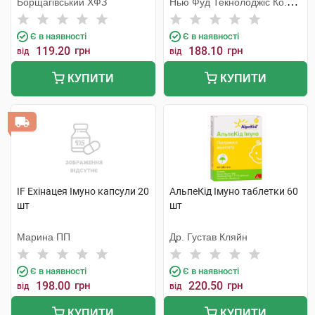
Борщагівський ХФЗ
Нью Фуд Текнолоджіс Ко.
Лтд
Є в наявності
Є в наявності
119.20
грн
188.10
грн
від
від
КУПИТИ
КУПИТИ
IF Ехінацея Імуно капсули 20
АльпеКід Імуно таблетки 60
шт
шт
Марина ПП
Др. Густав Кляйн
Є в наявності
Є в наявності
198.00
грн
220.50
грн
від
від
КУПИТИ
КУПИТИ