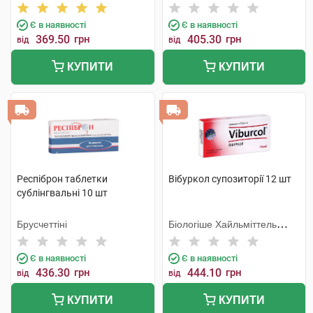
компанія
Є в наявності
Є в наявності
369.50
грн
405.30
грн
від
від
КУПИТИ
КУПИТИ
Респіброн таблетки
Вібуркол супозиторії 12 шт
сублінгвальні 10 шт
Брусчеттіні
Біологіше Хайльміттель
Хеель
Є в наявності
Є в наявності
436.30
грн
444.10
грн
від
від
КУПИТИ
КУПИТИ