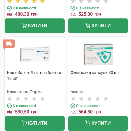
Є в наявності
Є в наявності
480.30
грн
525.00
грн
від
від
КУПИТИ
КУПИТИ
Бактобліс + Лакто таблетки
Фемінозид капсули 30 шт
10 шт
Блюестоне Фарма
Біхелс
Є в наявності
Є в наявності
530.50
грн
564.30
грн
від
від
КУПИТИ
КУПИТИ