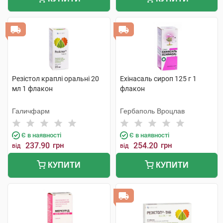
Резістол краплі оральні 20
Ехінасаль сироп 125 г 1
мл 1 флакон
флакон
Галичфарм
Гербаполь Вроцлав
Є в наявності
Є в наявності
237.90
грн
254.20
грн
від
від
КУПИТИ
КУПИТИ