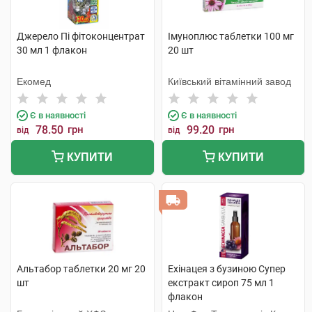
Джерело Пі фітоконцентрат
Імуноплюс таблетки 100 мг
30 мл 1 флакон
20 шт
Екомед
Київський вітамінний завод
Є в наявності
Є в наявності
78.50
грн
99.20
грн
від
від
КУПИТИ
КУПИТИ
Альтабор таблетки 20 мг 20
Ехінацея з бузиною Супер
шт
екстракт сироп 75 мл 1
флакон