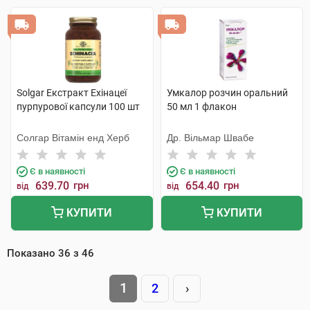
Solgar Екстракт Ехінацеї
Умкалор розчин оральний
пурпурової капсули 100 шт
50 мл 1 флакон
Солгар Вітамін енд Херб
Др. Вільмар Швабе
Є в наявності
Є в наявності
639.70
грн
654.40
грн
від
від
КУПИТИ
КУПИТИ
Показано
36
з
46
1
2
›