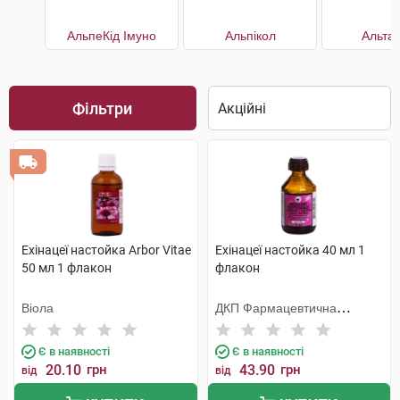
АльпеКід Імуно
Альпікол
Альта
Фільтри
Ехінацеї настойка Arbor Vitae
Ехінацеї настойка 40 мл 1
50 мл 1 флакон
флакон
Віола
ДКП Фармацевтична
фабрика
Є в наявності
Є в наявності
20.10
грн
43.90
грн
від
від