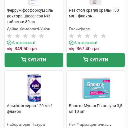
Феррум фосфорiкум сіль
Резістол краплі оральні 50
доктора Шюсслера №3
мл 1 флакон
таблетки 80 шт
Дойче Хомеопаті-Уніон
Галичфарм
Є в наявності
Є в наявності
349.50
грн
367.40
грн
від
від
КУПИТИ
КУПИТИ
Альпікол сироп 120 мл 1
Бронхо-Мунал П капсули 3,5
флакон
мг 10 шт
Лабораторія Натура
Лек Фармацевтична