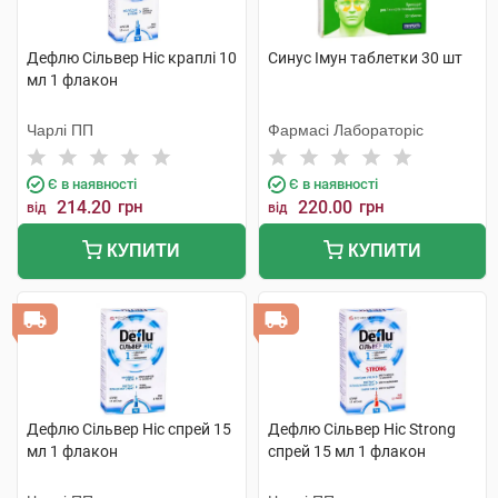
Дефлю Сільвер Ніс краплі 10
Синус Імун таблетки 30 шт
мл 1 флакон
Чарлі ПП
Фармасі Лабораторіс
Є в наявності
Є в наявності
214.20
грн
220.00
грн
від
від
КУПИТИ
КУПИТИ
Дефлю Сільвер Ніс спрей 15
Дефлю Сільвер Ніс Strong
мл 1 флакон
спрей 15 мл 1 флакон