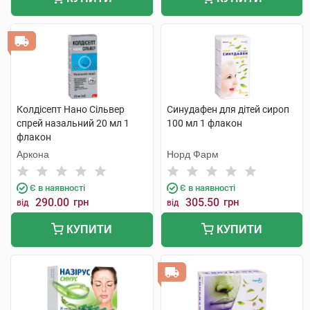
Колдісепт Нано Сільвер
Синудафен для дітей сироп
спрей назальний 20 мл 1
100 мл 1 флакон
флакон
Аркона
Норд Фарм
Є в наявності
Є в наявності
290.00
грн
305.50
грн
від
від
КУПИТИ
КУПИТИ