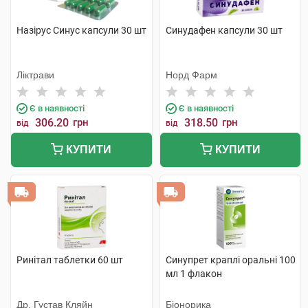
Назірус Синус капсули 30 шт
Синудафен капсули 30 шт
Ліктрави
Норд Фарм
Є в наявності
Є в наявності
306.20
грн
318.50
грн
від
від
КУПИТИ
КУПИТИ
Ринітал таблетки 60 шт
Синупрет краплі оральні 100
мл 1 флакон
Др. Густав Кляйн
Біонорика