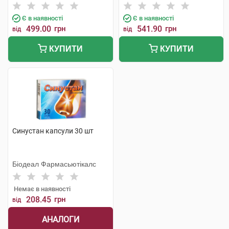
Хеель
Є в наявності
Є в наявності
499.00
грн
541.90
грн
від
від
КУПИТИ
КУПИТИ
Синустан капсули 30 шт
Біодеал Фармасьютікалс
Немає в наявності
208.45
грн
від
АНАЛОГИ