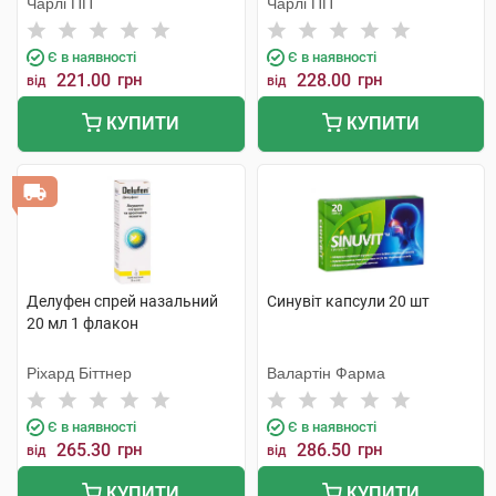
Чарлі ПП
Чарлі ПП
Є в наявності
Є в наявності
221.00
грн
228.00
грн
від
від
КУПИТИ
КУПИТИ
Делуфен спрей назальний
Синувіт капсули 20 шт
20 мл 1 флакон
Ріхард Біттнер
Валартін Фарма
Є в наявності
Є в наявності
265.30
грн
286.50
грн
від
від
КУПИТИ
КУПИТИ