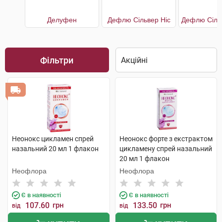
Делуфен
Дефлю Сільвер Ніс
Фільтри
Неонокс цикламен спрей
Неонокс форте з екстрактом
назальний 20 мл 1 флакон
цикламену спрей назальний
20 мл 1 флакон
Неофлора
Неофлора
Є в наявності
Є в наявності
107.60
грн
133.50
грн
від
від