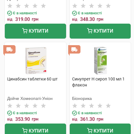
Є в наявності
Є в наявності
319.00
грн
348.30
грн
від
від
КУПИТИ
КУПИТИ
Цинабсин таблетки 60 шт
Синупрет Н сироп 100 мл 1
флакон
Дойче Хомеопаті-Уніон
Біонорика
Є в наявності
Є в наявності
353.90
грн
361.30
грн
від
від
КУПИТИ
КУПИТИ