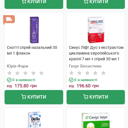
КУПИТИ
КУПИТИ
Снотті спрей назальний 30
Синус Ліфт Дуо з екстрактом
мл 1 флакон
цикламена європейського
краплі 7 мл + спрей 30 мл 1
комплект
Юрія-Фарм
Георг Біосистеми
Є в наявності
Є в наявності
175.80
грн
196.60
грн
від
від
КУПИТИ
КУПИТИ