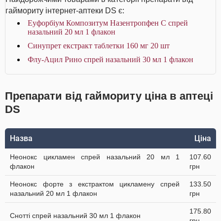
гаймориту інтернет-аптеки DS є:
Еуфорбіум Композитум Назентропфен С спрей
назальний 20 мл 1 флакон
Синупрет екстракт таблетки 160 мг 20 шт
Флу-Ацил Рино спрей назальний 30 мл 1 флакон
Препарати від гаймориту ціна в аптеці
DS
Назва
Ціна
Неонокс цикламен спрей назальний 20 мл 1
107.60
флакон
грн
Неонокс форте з екстрактом цикламену спрей
133.50
назальний 20 мл 1 флакон
грн
175.80
Снотті спрей назальний 30 мл 1 флакон
грн