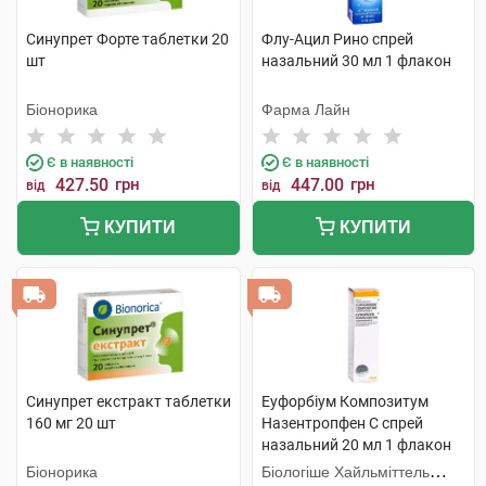
Синупрет Форте таблетки 20
Флу-Ацил Рино спрей
шт
назальний 30 мл 1 флакон
Біонорика
Фарма Лайн
Є в наявності
Є в наявності
427.50
грн
447.00
грн
від
від
КУПИТИ
КУПИТИ
Синупрет екстракт таблетки
Еуфорбіум Композитум
160 мг 20 шт
Назентропфен С спрей
назальний 20 мл 1 флакон
Біонорика
Біологіше Хайльміттель