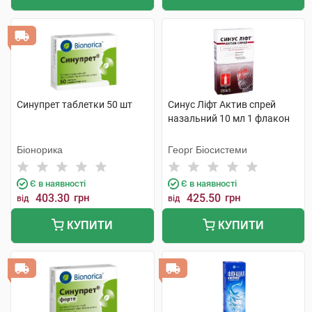
Синупрет таблетки 50 шт
Синус Ліфт Актив спрей
назальний 10 мл 1 флакон
Біонорика
Георг Біосистеми
Є в наявності
Є в наявності
403.30
грн
425.50
грн
від
від
КУПИТИ
КУПИТИ