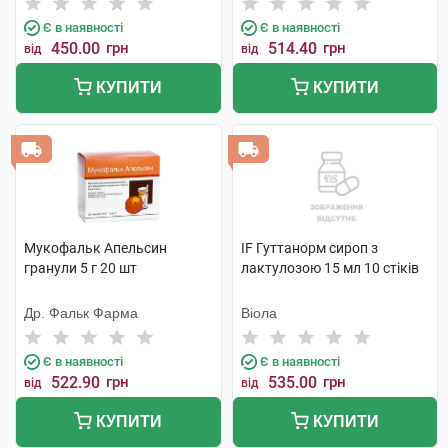
Є в наявності
Є в наявності
450.00
грн
514.40
грн
від
від
КУПИТИ
КУПИТИ
Мукофальк Апельсин
IF Гуттанорм сироп з
гранули 5 г 20 шт
лактулозою 15 мл 10 стіків
Др. Фальк Фарма
Віола
Є в наявності
Є в наявності
522.90
грн
535.00
грн
від
від
КУПИТИ
КУПИТИ