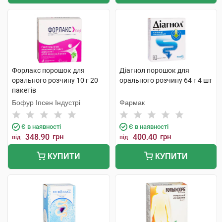
Форлакс порошок для
Діагнол порошок для
орального розчину 10 г 20
орального розчину 64 г 4 шт
пакетів
Бофур Іпсен Індустрі
Фармак
Є в наявності
Є в наявності
348.90
грн
400.40
грн
від
від
КУПИТИ
КУПИТИ