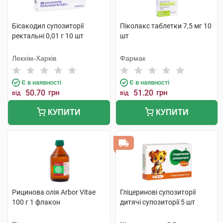
Бісакодил супозиторії
Піколакс таблетки 7,5 мг 10
ректальні 0,01 г 10 шт
шт
Лекхім-Харків
Фармак
Є в наявності
Є в наявності
50.70
грн
51.20
грн
від
від
КУПИТИ
КУПИТИ
Рицинова олія Arbor Vitae
Гліцеринові супозиторії
100 г 1 флакон
дитячі супозиторії 5 шт