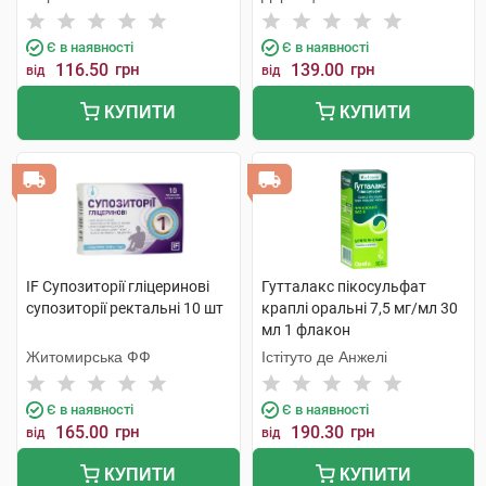
Є в наявності
Є в наявності
116.50
грн
139.00
грн
від
від
КУПИТИ
КУПИТИ
IF Супозиторії гліцеринові
Гутталакс пікосульфат
супозиторії ректальні 10 шт
краплі оральні 7,5 мг/мл 30
мл 1 флакон
Житомирська ФФ
Істітуто де Анжелі
Є в наявності
Є в наявності
165.00
грн
190.30
грн
від
від
КУПИТИ
КУПИТИ