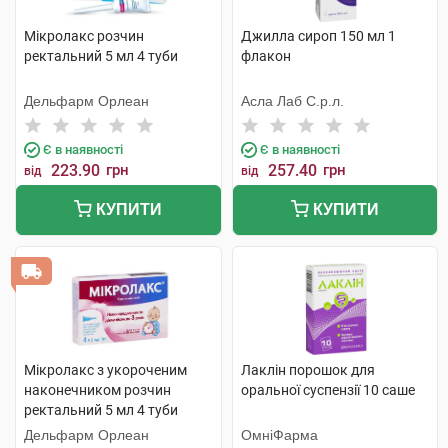
Мікролакс розчин
Джилла сироп 150 мл 1
ректальний 5 мл 4 туби
флакон
Дельфарм Орлеан
Асла Лаб С.р.л.
Є в наявності
Є в наявності
223.90
грн
257.40
грн
від
від
КУПИТИ
КУПИТИ
Мікролакс з укороченим
Лаклін порошок для
наконечником розчин
оральної суспензії 10 саше
ректальний 5 мл 4 туби
Дельфарм Орлеан
ОмніФарма