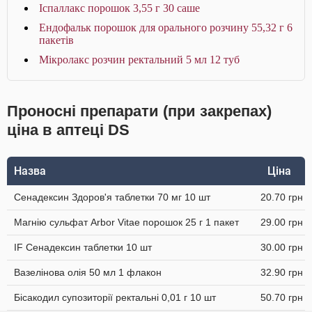
Іспаллакс порошок 3,55 г 30 саше
Ендофальк порошок для орального розчину 55,32 г 6
пакетів
Мікролакс розчин ректальний 5 мл 12 туб
Проносні препарати (при закрепах)
ціна в аптеці DS
Назва
Ціна
Сенадексин Здоров'я таблетки 70 мг 10 шт
20.70 грн
Магнію сульфат Arbor Vitae порошок 25 г 1 пакет
29.00 грн
IF Сенадексин таблетки 10 шт
30.00 грн
Вазелінова олія 50 мл 1 флакон
32.90 грн
Бісакодил супозиторії ректальні 0,01 г 10 шт
50.70 грн