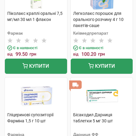
Піколакс краплі оральні 7,5
Легколакс порошок для
мг/мл 30 мл 1 флакон
орального розчину 4 г 10
пакетів-саше
Фармак
Київмедпрепарат
Є в наявності
Є в наявності
99.50
грн
100.20
грн
від
від
КУПИТИ
КУПИТИ
Гліцеринові супозиторії
Бісакодил Дарниця
Фарміна 1,5 г 10 шт
таблетки 5 мг 30 шт
Фарміна
Дарниця ФФ