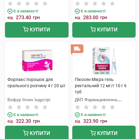
Є в наявності
Є в наявності
273.40
грн
283.00
грн
від
від
КУПИТИ
КУПИТИ
Форлакс порошок для
Пікосен Мікра гель
орального розчину 4 г 20 шт
ректальний 12 мг/г 10 г 6
туб
Бофур Іпсен Індустрі
ДКП Фармацевтична
фабрика
Є в наявності
Є в наявності
322.30
грн
323.90
грн
від
від
КУПИТИ
КУПИТИ