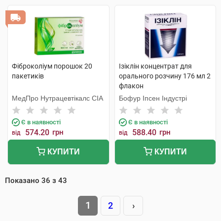
Фіброколіум порошок 20
Ізіклін концентрат для
пакетиків
орального розчину 176 мл 2
флакон
МедПро Нутрацевтікалс СІА
Бофур Іпсен Індустрі
Є в наявності
Є в наявності
574.20
грн
588.40
грн
від
від
КУПИТИ
КУПИТИ
Показано
36
з
43
1
2
›