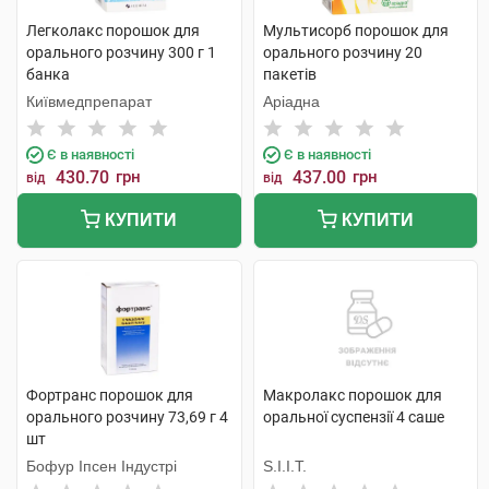
Легколакс порошок для
Мультисорб порошок для
орального розчину 300 г 1
орального розчину 20
банка
пакетів
Київмедпрепарат
Аріадна
Є в наявності
Є в наявності
430.70
грн
437.00
грн
від
від
КУПИТИ
КУПИТИ
Фортранс порошок для
Макролакс порошок для
орального розчину 73,69 г 4
оральної суспензії 4 саше
шт
Бофур Іпсен Індустрі
S.I.I.T.