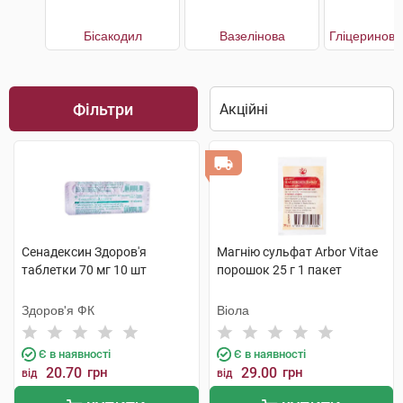
Бісакодил
Вазелінова
Фільтри
Сенадексин Здоров'я
Магнію сульфат Arbor Vitae
таблетки 70 мг 10 шт
порошок 25 г 1 пакет
Здоров'я ФК
Віола
Є в наявності
Є в наявності
20.70
грн
29.00
грн
від
від