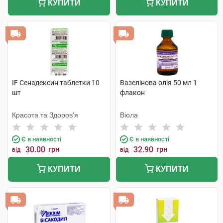
КУПИТИ
КУПИТИ
IF Сенадексин таблетки 10
Вазелінова олія 50 мл 1
шт
флакон
Красота та Здоров'я
Віола
Є в наявності
Є в наявності
30.00
грн
32.90
грн
від
від
КУПИТИ
КУПИТИ