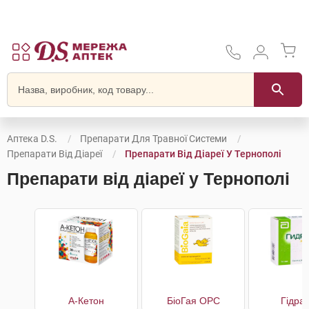
Аптека D.S.
Препарати Для Травної Системи
Препарати Від Діареї
Препарати Від Діареї У Тернополі
Препарати від діареї у Тернополі
А-Кетон
БіоГая ОРС
Гідра