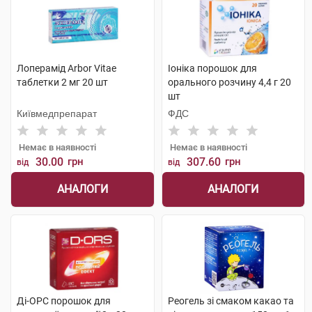
Лоперамід Arbor Vitae
Іоніка порошок для
таблетки 2 мг 20 шт
орального розчину 4,4 г 20
шт
Київмедпрепарат
ФДС
Немає в наявності
Немає в наявності
30.00
грн
307.60
грн
від
від
АНАЛОГИ
АНАЛОГИ
Ді-ОРС порошок для
Реогель зі смаком какао та