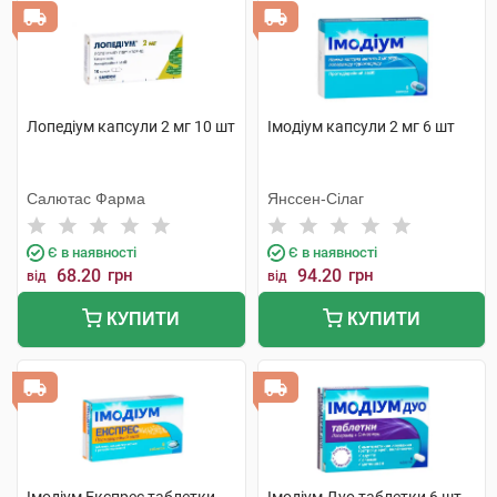
Лопедіум капсули 2 мг 10 шт
Імодіум капсули 2 мг 6 шт
Салютас Фарма
Янссен-Сілаг
Є в наявності
Є в наявності
68.20
грн
94.20
грн
від
від
КУПИТИ
КУПИТИ