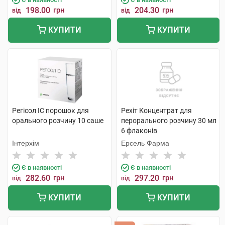
198.00
грн
204.30
грн
від
від
КУПИТИ
КУПИТИ
Регісол ІС порошок для
Рехіт Концентрат для
орального розчину 10 саше
перорального розчину 30 мл
6 флаконів
Інтерхім
Ерсель Фарма
Є в наявності
Є в наявності
282.60
грн
297.20
грн
від
від
КУПИТИ
КУПИТИ