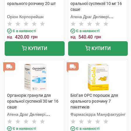
орального розчину 20 шт
оральної суспензії 10 мг 16
саше
Оріон Корпорейшн
Атена Драг Делівері
Солюшнз ПВТ. ЛТД
Є в наявності
Є в наявності
420.00
грн
540.40
грн
від
від
КУПИТИ
КУПИТИ
Органорік гранули для
БіоГая ОРС порошок для
оральної суспензії 30 мг 16
орального розчину 7
саше
пакетиків
Атена Драг Делівері
Фармасієрра Мануфактурінг
Солюшнз ПВТ. ЛТД
Є в наявності
Є в наявності