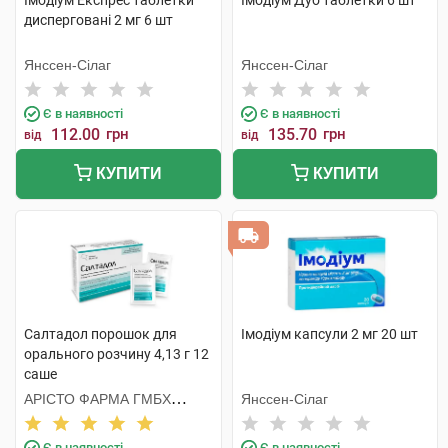
Імодіум Експрес таблетки
Імодіум Дуо таблетки 6 шт
дисперговані 2 мг 6 шт
Янссен-Сілаг
Янссен-Сілаг
Є в наявності
Є в наявності
112.00
грн
135.70
грн
від
від
КУПИТИ
КУПИТИ
Салтадол порошок для
Імодіум капсули 2 мг 20 шт
орального розчину 4,13 г 12
саше
АРІСТО ФАРМА ГМБХ
Янссен-Сілаг
НІМЕЧЧИНА
Є в наявності
Є в наявності