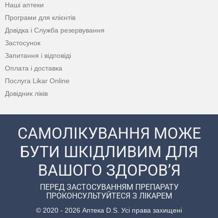
Наші аптеки
Програми для клієнтів
Довідка і Служба резервування
Застосунок
Запитання і відповіді
Оплата і доставка
Послуга Likar Online
Довідник ліків
САМОЛІКУВАННЯ МОЖЕ
БУТИ ШКІДЛИВИМ ДЛЯ
ВАШОГО ЗДОРОВ’Я
ПЕРЕД ЗАСТОСУВАННЯМ ПРЕПАРАТУ
ПРОКОНСУЛЬТУЙТЕСЯ З ЛІКАРЕМ
© 2020 - 2026 Аптека D.S. Усі права захищені