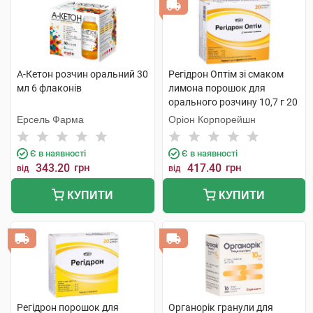
А-Кетон розчин оральний 30
Регідрон Оптім зі смаком
мл 6 флаконів
лимона порошок для
орального розчину 10,7 г 20
пакетиків
Ерсель Фарма
Оріон Корпорейшн
Є в наявності
Є в наявності
343.20
грн
417.40
грн
від
від
КУПИТИ
КУПИТИ
Регідрон порошок для
Органорік гранули для