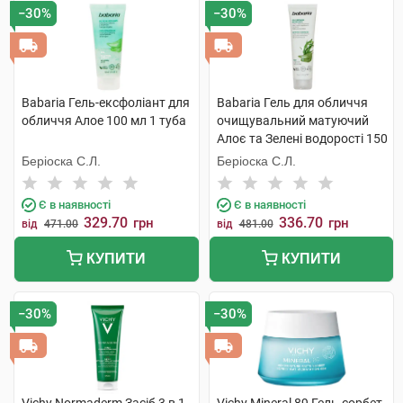
−30%
−30%
Babaria Гель-ексфоліант для
Babaria Гель для обличчя
обличчя Алое 100 мл 1 туба
очищувальний матуючий
Алоє та Зелені водорості 150
мл 1 туба
Беріоска С.Л.
Беріоска С.Л.
Є в наявності
Є в наявності
329.70
336.70
грн
грн
від
471.00
від
481.00
КУПИТИ
КУПИТИ
−30%
−30%