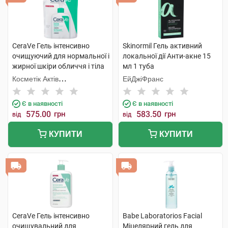
CeraVe Гель інтенсивно
Skinormil Гель активний
очищуючий для нормальної і
локальної дії Анти-акне 15
жирної шкіри обличчя і тіла
мл 1 туба
473 мл 1 пакет
Косметік Актів
ЕйДжіФранс
Інтернаціональ
Є в наявності
Є в наявності
575.00
грн
583.50
грн
від
від
КУПИТИ
КУПИТИ
CeraVe Гель інтенсивно
Babe Laboratorios Facial
очищувальний для
Міцелярний гель для