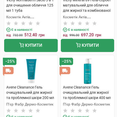
Vichy Normaderm Засіб 3 в 1
Vichy Mineral 89 Гель-сорбет
для очищення обличчя 125
матувальний для обличчя
мл 1 туба
для жирної та комбінованої
шкіри 50 мл 1 банка
Косметік Актів
Косметік Актів
Інтернаціональ
Інтернаціональ
Є в наявності
Є в наявності
512.40
697.20
грн
грн
від
732.00
від
996.00
КУПИТИ
КУПИТИ
−25%
−25%
Avene Cleanance Гель
Avene Cleanance Гель
очищувальний для жирної
очищувальний для жирної
та проблемної шкіри 200 мл
та проблемної шкіри 400 мл
1 флакон
1 флакон
П'єр Фабр Дермо-Косметик
П'єр Фабр Дермо-Косметик
Є в наявності
Є в наявності