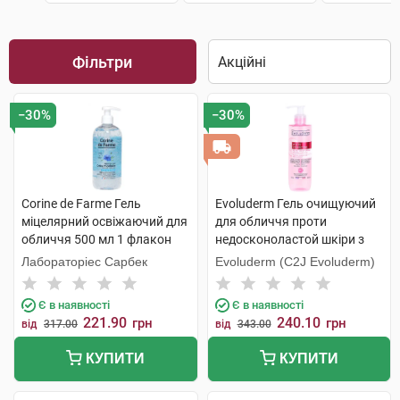
Фільтри
−30%
−30%
Corine de Farme Гель
Evoluderm Гель очищуючий
міцелярний освіжаючий для
для обличчя проти
обличчя 500 мл 1 флакон
недосконоластой шкіри з
екстрактом рожевого
Лабораторіес Сарбек
Evoluderm (C2J Evoluderm)
грейпфруту 250 мл 1 флакон
Є в наявності
Є в наявності
221.90
240.10
грн
грн
від
317.00
від
343.00
КУПИТИ
КУПИТИ