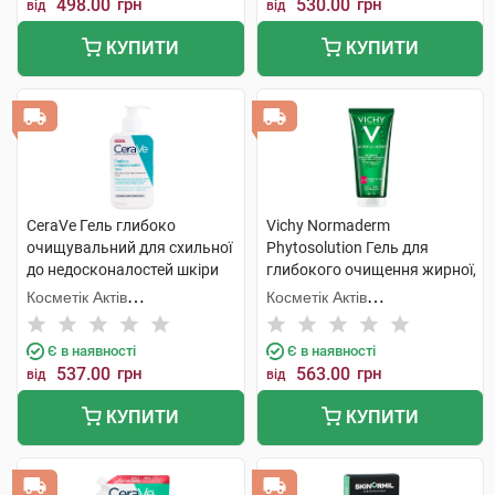
498.00
грн
530.00
грн
від
від
КУПИТИ
КУПИТИ
CeraVe Гель глибоко
Vichy Normaderm
очищувальний для схильної
Phytosolution Гель для
до недосконалостей шкіри
глибокого очищення жирної,
обличчя та тіла 236 мл 1
схильної до недоліків шкіри
Косметік Актів
Косметік Актів
флакон
200 мл 1 флакон
Інтернаціональ
Інтернаціональ
Є в наявності
Є в наявності
537.00
грн
563.00
грн
від
від
КУПИТИ
КУПИТИ