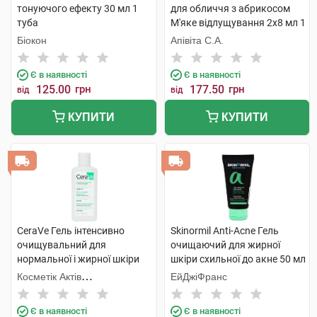
тонуючого ефекту 30 мл 1
для обличчя з абрикосом
туба
М'яке відлущування 2х8 мл 1
шт
Біокон
Апівіта С.А.
Є в наявності
Є в наявності
125.00
грн
177.50
грн
від
від
КУПИТИ
КУПИТИ
CeraVe Гель інтенсивно
Skinormil Anti-Acne Гель
очищувальний для
очищаючий для жирної
нормальної і жирної шкіри
шкіри схильної до акне 50 мл
обличчя та тіла 88 мл 1
1 туба
Косметік Актів
ЕйДжіФранс
флакон
Інтернаціональ
Є в наявності
Є в наявності