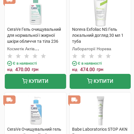
CeraVe Гель очищувальний
Noreva Exfoliac NS Гель
для нормальної і жирної
локальний догляд 30 мл 1
шкіри обличчя та тіла 236
туба
мл 1 флакон
Косметік Актів
Лабораторії Норева
Інтернаціональ
Є в наявності
Є в наявності
470.00
грн
474.00
грн
від
від
КУПИТИ
КУПИТИ
CeraVe Очищувальний гель
Babe Laboratorios STOP AKN