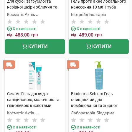
для сухої, загрубілої та
Гель проти акне локального
нерівної шкіри обличчя та
нанесення 10 мл 1 туба
тіла 236 мл 1 флакон
Косметік Актів
Біотрейд Болгарія
Інтернаціональ
Є в наявності
Є в наявності
488.00
грн
489.00
грн
від
від
КУПИТИ
КУПИТИ
CeraVe Гель-догляд з
Bioderma Sebium Гель
саліциловою, молочною та
очищаючий для
гліколевою кислотами
комбінованої та жирної
проти недосконалостей
шкіри 200 мл 1 флакон
Косметік Актів
Лабораторія Біодерма
шкіри обличчя 40 мл 1 туба
Інтернаціональ
Є в наявності
Є в наявності