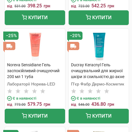
398.25
542.25
грн
грн
від
531.00
від
723.00
КУПИТИ
КУПИТИ
−25%
−20%
Noreva Sensidiane Гель
Ducray Keracnyl Гель
заспокійливий очищуючий
очищувальний для жирної
200 мл 1 туба
шкіри зі схильністю до акне
200 мл 1 туба
Лабораторії Норева-LED
П'єр Фабр Дермо-Косметик
Є в наявності
Є в наявності
579.75
436.80
грн
грн
від
773.00
від
546.00
КУПИТИ
КУПИТИ