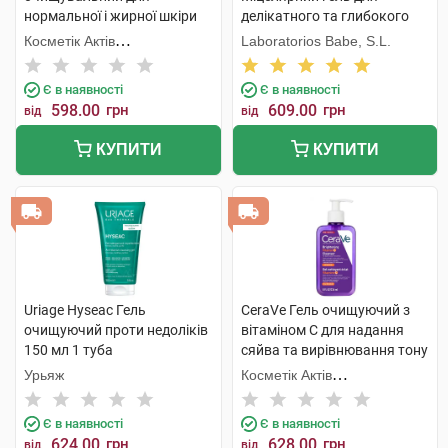
нормальної і жирної шкіри
делікатного та глибокого
обличчя та тіла 473 мл 1
очищення 240 мл 1 флакон
Косметік Актів
Laboratorios Babe, S.L.
флакон
Інтернаціональ
Є в наявності
Є в наявності
598.00
грн
609.00
грн
від
від
КУПИТИ
КУПИТИ
Uriage Hyseac Гель
CeraVe Гель очищуючий з
очищуючий проти недоліків
вітаміном С для надання
150 мл 1 туба
сяйва та вирівнювання тону
шкіри обличчя 236 шт 1
Урьяж
Косметік Актів
флакон
Інтернаціональ
Є в наявності
Є в наявності
624.00
грн
628.00
грн
від
від