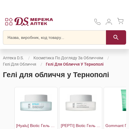
Аптека D.S.
Косметика По Догляду За Обличчям
Гелі Для Обличчя
Гелі Для Обличчя У Тернополі
Гелі для обличчя у Тернополі
[Hyalu] Biotic Гель відновлюючий для пружності шкіри
[PEPTI] Biotic Гель відновлюючий з матуючим ефектом