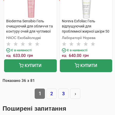
Bioderma Sensibio Гель
Noreva Exfoliac Гель
очищуючий для обличчя та
відлущуючий для
контуру очей для чутливої
проблемної жирної шкіри 50
шкіри 200 мл 1 флакон
мл 1 туба
НАОС Екобайолоджі
Лабораторії Норева
Є в наявності
Є в наявності
633.00
грн
640.00
грн
від
від
КУПИТИ
КУПИТИ
Показано
36
з
81
1
2
3
›
Поширені запитання