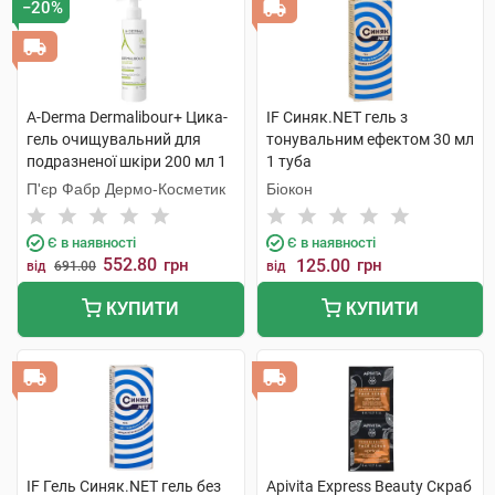
−20%
A-Derma Dermalibour+ Цика-
IF Синяк.NET гель з
гель очищувальний для
тонувальним ефектом 30 мл
подразненої шкіри 200 мл 1
1 туба
флакон
П'єр Фабр Дермо-Косметик
Біокон
Є в наявності
Є в наявності
552.80
грн
125.00
грн
від
691.00
від
КУПИТИ
КУПИТИ
IF Гель Синяк.NET гель без
Apivita Express Beauty Скраб