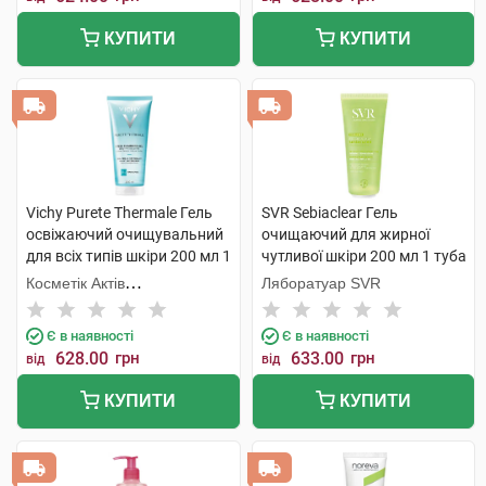
КУПИТИ
КУПИТИ
Vichy Purete Thermale Гель
SVR Sebiaclear Гель
освіжаючий очищувальний
очищаючий для жирної
для всіх типів шкіри 200 мл 1
чутливої шкіри 200 мл 1 туба
флакон
Косметік Актів
Ляборатуар SVR
Інтернаціональ
Є в наявності
Є в наявності
628.00
грн
633.00
грн
від
від
КУПИТИ
КУПИТИ