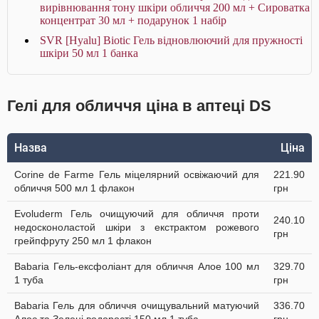
вирівнювання тону шкіри обличчя 200 мл + Сироватка
концентрат 30 мл + подарунок 1 набір
SVR [Hyalu] Biotic Гель відновлюючий для пружності
шкіри 50 мл 1 банка
Гелі для обличчя ціна в аптеці DS
Назва
Ціна
Corine de Farme Гель міцелярний освіжаючий для
221.90
обличчя 500 мл 1 флакон
грн
Evoluderm Гель очищуючий для обличчя проти
240.10
недосконоластой шкіри з екстрактом рожевого
грн
грейпфруту 250 мл 1 флакон
Babaria Гель-ексфоліант для обличчя Алое 100 мл
329.70
1 туба
грн
Babaria Гель для обличчя очищувальний матуючий
336.70