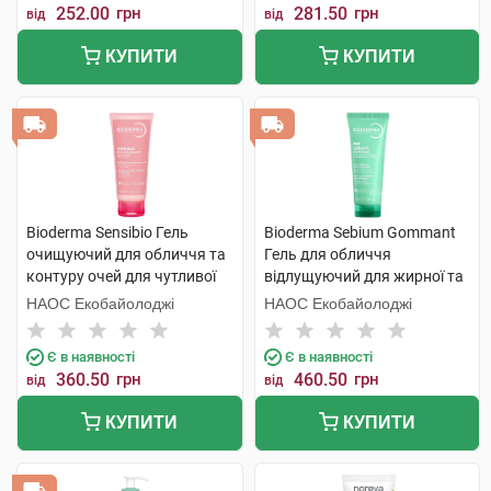
252.00
грн
281.50
грн
від
від
КУПИТИ
КУПИТИ
Bioderma Sensibio Гель
Bioderma Sebium Gommant
очищуючий для обличчя та
Гель для обличчя
контуру очей для чутливої
відлущуючий для жирної та
шкіри 100 мл 1 туба
комбінованої шкіри 75 мл 1
НАОС Екобайолоджі
НАОС Екобайолоджі
шт
Є в наявності
Є в наявності
360.50
грн
460.50
грн
від
від
КУПИТИ
КУПИТИ