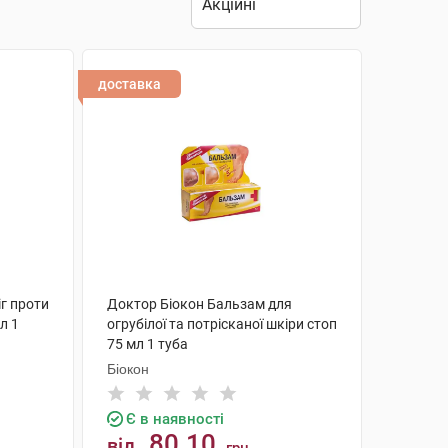
доставка
іг проти
Доктор Біокон Бальзам для
л 1
огрубілої та потрісканої шкіри стоп
75 мл 1 туба
Біокон
Є в наявності
80.10
від