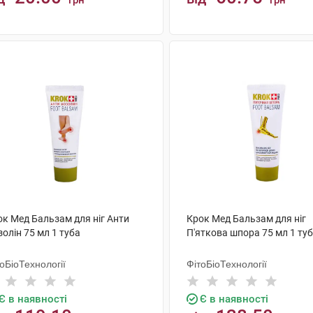
грн
грн
КУПИТИ
КУПИТИ
ок Мед Бальзам для ніг Анти
Крок Мед Бальзам для ніг
олін 75 мл 1 туба
П'яткова шпора 75 мл 1 ту
оБіоТехнології
ФітоБіоТехнології
Є в наявності
Є в наявності