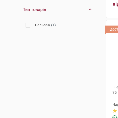
ві
Тип товарів
Бальзам
(1)
дос
IF 
75 
Ча