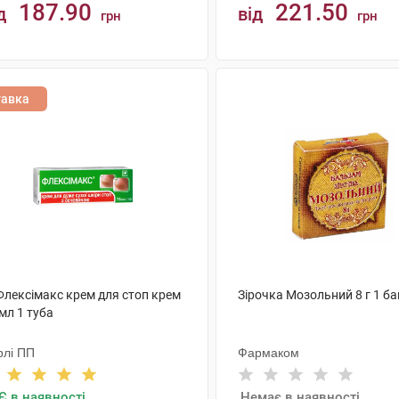
187.90
221.50
д
від
грн
грн
КУПИТИ
КУПИТИ
тавка
Флексімакс крем для стоп крем
Зірочка Мозольний 8 г 1 б
мл 1 туба
рлі ПП
Фармаком
Є в наявності
Немає в наявності