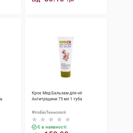
грн
КУПИТИ
Крок Мед Бальзам для ніг
ба
Антитріщини 75 мл 1 туба
ФітоБіоТехнології
Є в наявності