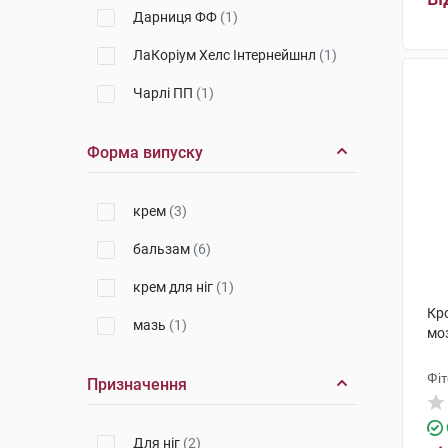
Дарниця ФФ
(1)
ЛаКоріум Хелс Інтернейшнл
(1)
Чарлі ПП
(1)
Форма випуску
крем
(3)
бальзам
(6)
крем для ніг
(1)
Кр
мазь
(1)
моз
Фіт
Призначення
Для ніг
(2)