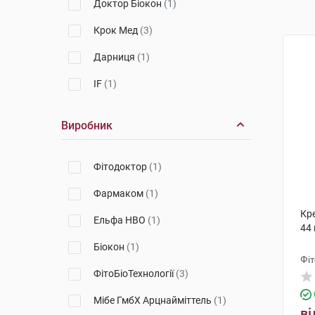
Доктор Біокон
(1)
Крок Мед
(3)
Дарниця
(1)
IF
(1)
Виробник
Фітодоктор
(1)
Фармаком
(1)
Кре
Ельфа НВО
(1)
44 
Біокон
(1)
Фі
ФітоБіоТехнології
(3)
Мібе ГмбХ Арцнайміттель
(1)
ві