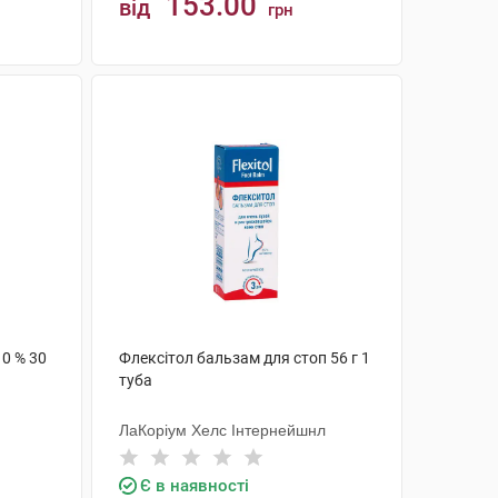
153.00
від
грн
КУПИТИ
0 % 30
Флексітол бальзам для стоп 56 г 1
туба
ЛаКоріум Хелс Інтернейшнл
Є в наявності