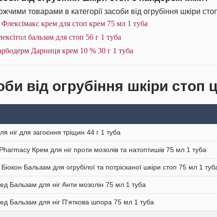
жчими товарами в категорії засоби від огрубіння шкіри стоп
 Флексімакс крем для стоп крем 75 мл 1 туба
ексітол бальзам для стоп 56 г 1 туба
рбодерм Дарниця крем 10 % 30 г 1 туба
би від огрубіння шкіри стоп ц
ля ніг для загоєння тріщин 44 г 1 туба
Pharmacy Крем для ніг проти мозолів та натоптишів 75 мл 1 туба
 Біокон Бальзам для огрубілої та потрісканої шкіри стоп 75 мл 1 туб
ед Бальзам для ніг Анти мозолін 75 мл 1 туба
ед Бальзам для ніг П'яткова шпора 75 мл 1 туба