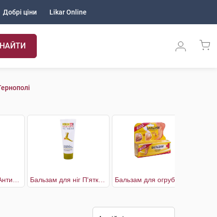
Добрі ціни
Likar Online
НАЙТИ
Тернополі
Бальзам для ніг Антитріщини
Бальзам для ніг П'яткова шпора
Бальзам для огрубілої та потрісканої шкіри стоп
Зі