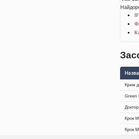
Найдоро
IF
Фл
Ка
Засо
Назва
Крем д
Green 
Доктор
Крок М
Крок М