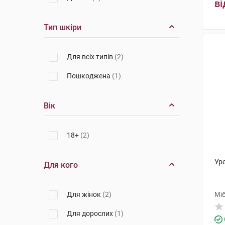
ві
Тип шкіри
Для всіх типів
(2)
Пошкоджена
(1)
Вік
18+
(2)
Уре
Для кого
Для жінок
(2)
Мі
Для дорослих
(1)