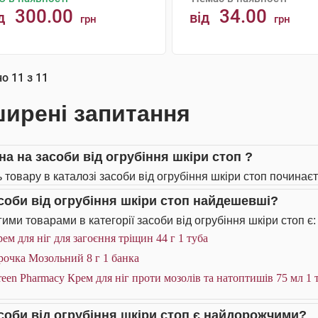
300.00
34.00
д
від
грн
грн
АНАЛОГИ
КУПИТИ
но
11
з
11
ирені запитання
на на засоби від огрубіння шкіри стоп ?
 товару в каталозі засоби від огрубіння шкіри стоп починаєт
асоби від огрубіння шкіри стоп найдешевші?
ими товарами в категорії засоби від огрубіння шкіри стоп є:
ем для ніг для загоєння тріщин 44 г 1 туба
рочка Мозольний 8 г 1 банка
een Pharmacy Крем для ніг проти мозолів та натоптишів 75 мл 1 
асоби від огрубіння шкіри стоп є найдорожчими?