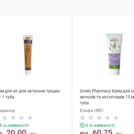
м для ніг для загоєння тріщин
Green Pharmacy Крем для н
г 1 туба
мозолів та натоптишів 75 м
туба
тодоктор
Ельфа НВО
Є в наявності
Є в наявності
20.00
60.75
д
від