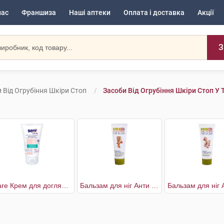
нас
Франшиза
Наші аптеки
Оплата і доставка
Акції
З
 Від Огрубіння Шкіри Стоп
Засоби Від Огрубіння Шкіри Стоп У 
Care Крем для догляду за сухою і огрубілою шкірою
Бальзам для ніг Анти мозолін