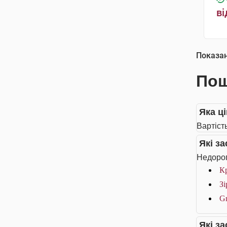
ві
Показа
Пош
Яка ці
Вартість
Які з
Недорог
Кр
Зі
Gr
Які з