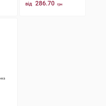
286.70
від
грн
КУПИТИ
анка