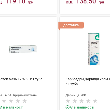
119.10
138.50
д
від
грн
грн
КУПИТИ
КУПИТИ
доставка
отоп мазь 12 % 50 г 1 туба
Карбодерм Дарниця крем 1
г 1 туба
бе ГмбХ Арцнайміттель
Дарниця ФФ
Є в наявності
Є в наявності