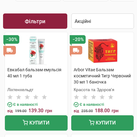
Фільтри
−30%
−20%
Евкабал бальзам емульсія
Arbor Vitae Бальзам
40 мл 1 туба
косметичний Тигр Червоний
30 мл 1 баночка
Ліхтенхельдт
Красота та Здоров'я
Є в наявності
Є в наявності
139.30
188.00
грн
грн
від
199.00
від
235.00
КУПИТИ
КУПИТИ