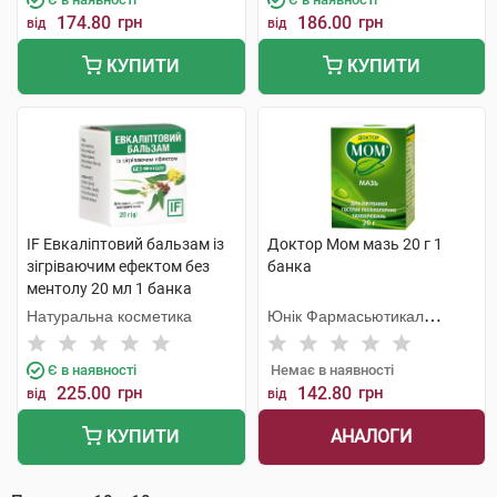
174.80
грн
186.00
грн
від
від
КУПИТИ
КУПИТИ
IF Евкаліптовий бальзам із
Доктор Мом мазь 20 г 1
зігріваючим ефектом без
банка
ментолу 20 мл 1 банка
Натуральна косметика
Юнік Фармасьютикал
Лабораторіз
Є в наявності
Немає в наявності
225.00
грн
142.80
грн
від
від
АНАЛОГИ
КУПИТИ