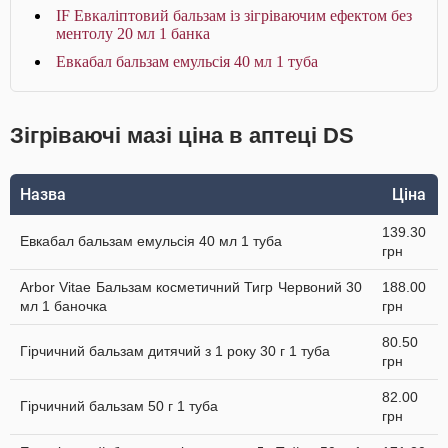
IF Евкаліптовий бальзам із зігріваючим ефектом без
ментолу 20 мл 1 банка
Евкабал бальзам емульсія 40 мл 1 туба
Зігріваючі мазі ціна в аптеці DS
Назва
Ціна
139.30
Евкабал бальзам емульсія 40 мл 1 туба
грн
Arbor Vitae Бальзам косметичний Тигр Червоний 30
188.00
мл 1 баночка
грн
80.50
Гірчичний бальзам дитячий з 1 року 30 г 1 туба
грн
82.00
Гірчичний бальзам 50 г 1 туба
грн