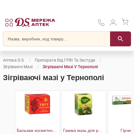
Аптека D.S.
Препарати Від ГРВІ Та Застуди
Зігріваючі Мазі
Зігріваючі Мазі У Тернополі
Зігріваючі мазі у Тернополі
Бальзам косметичний Тигр Червоний
Гамма мазь для розтирання та інгаляцій
Гірчич