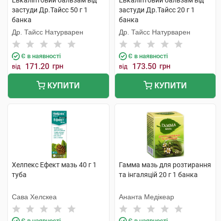
Евкаліптовий бальзам від
Евкаліптовий бальзам від
застуди Др.Тайсс 50 г 1
застуди Др.Тайсс 20 г 1
банка
банка
Др. Тайсс Натурварен
Др. Тайсс Натурварен
Є в наявності
Є в наявності
171.20
грн
173.50
грн
від
від
КУПИТИ
КУПИТИ
Хелпекс Ефект мазь 40 г 1
Гамма мазь для розтирання
туба
та інгаляцій 20 г 1 банка
Сава Хелскеа
Ананта Медікеар
Є в наявності
Є в наявності