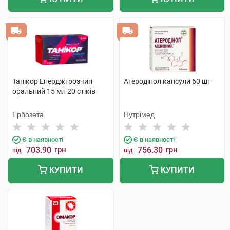
Танікор Енерджі розчин
Атеродінол капсули 60 шт
оральний 15 мл 20 стіків
Ербозета
Нутрімед
Є в наявності
Є в наявності
703.90
грн
756.30
грн
від
від
КУПИТИ
КУПИТИ