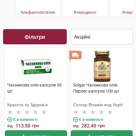
Альфаполістатин
Атеродінол
АтероК
Фільтри
Часникова олія капсули 36
Solgar Часникова олія
шт
Перлес капсули 100 шт
Красота та Здоров'я
Солгар Вітамін енд Херб
Є в наявності
Є в наявності
113.50
грн
282.40
грн
від
від