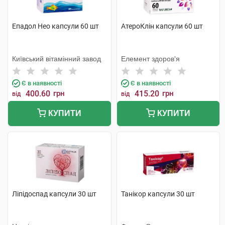
Епадол Нео капсули 60 шт
АтероКлін капсули 60 шт
Київський вітамінний завод
Елемент здоров'я
Є в наявності
Є в наявності
400.60
грн
415.20
грн
від
від
КУПИТИ
КУПИТИ
Ліпідоспад капсули 30 шт
Танікор капсули 30 шт