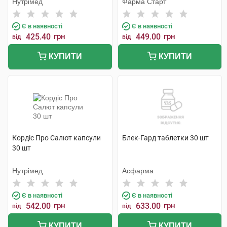
Нутрімед
Фарма Старт
Є в наявності
Є в наявності
425.40
грн
449.00
грн
від
від
КУПИТИ
КУПИТИ
Кордіс Про Салют капсули
Блек-Гард таблетки 30 шт
30 шт
Нутрімед
Асфарма
Є в наявності
Є в наявності
542.00
грн
633.00
грн
від
від
КУПИТИ
КУПИТИ