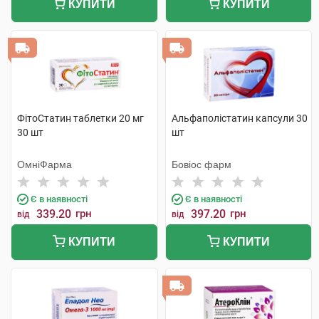
КУПИТИ
КУПИТИ
ФітоСтатин таблетки 20 мг
Альфаполістатин капсули 30
30 шт
шт
ОмніФарма
Бовіос фарм
Є в наявності
Є в наявності
339.20
грн
397.20
грн
від
від
КУПИТИ
КУПИТИ