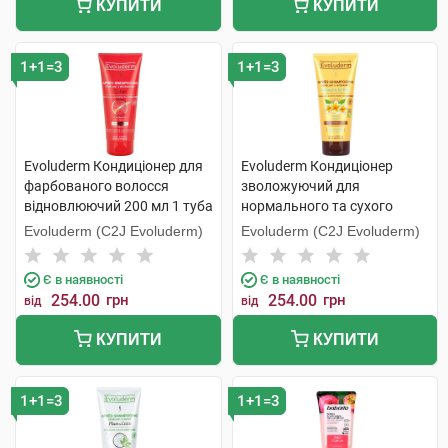
КУПИТИ
КУПИТИ
1+1=3
1+1=3
Evoluderm Кондиціонер для
Evoluderm Кондиціонер
фарбованого волосся
зволожуючий для
відновлюючий 200 мл 1 туба
нормального та сухого
волосся 200 мл 1 туба
Evoluderm (C2J Evoluderm)
Evoluderm (C2J Evoluderm)
Є в наявності
Є в наявності
254.00
грн
254.00
грн
від
від
КУПИТИ
КУПИТИ
1+1=3
1+1=3