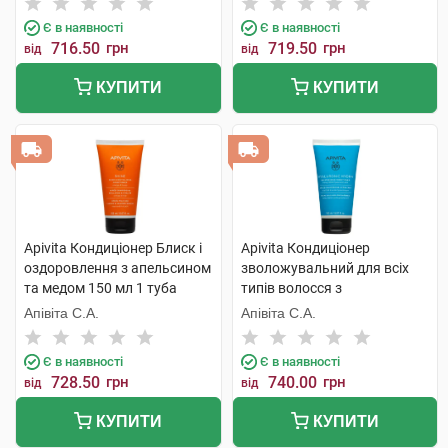
Є в наявності
Є в наявності
716.50
грн
719.50
грн
від
від
КУПИТИ
КУПИТИ
Apivita Кондиціонер Блиск і
Apivita Кондиціонер
оздоровлення з апельсином
зволожувальний для всіх
та медом 150 мл 1 туба
типів волосся з
гіалуроновою кислотою та
Апівіта С.А.
Апівіта С.А.
алое 150 мл 1 туба
Є в наявності
Є в наявності
728.50
грн
740.00
грн
від
від
КУПИТИ
КУПИТИ