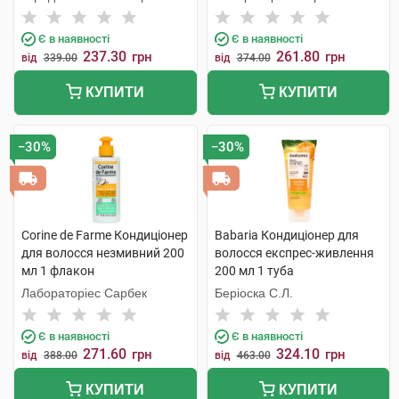
С.Л.У.
Є в наявності
Є в наявності
237.30
261.80
грн
грн
від
339.00
від
374.00
КУПИТИ
КУПИТИ
−30%
−30%
Corine de Farme Кондиціонер
Babaria Кондиціонер для
для волосся незмивний 200
волосся експрес-живлення
мл 1 флакон
200 мл 1 туба
Лабораторіес Сарбек
Беріоска С.Л.
Є в наявності
Є в наявності
271.60
324.10
грн
грн
від
388.00
від
463.00
КУПИТИ
КУПИТИ