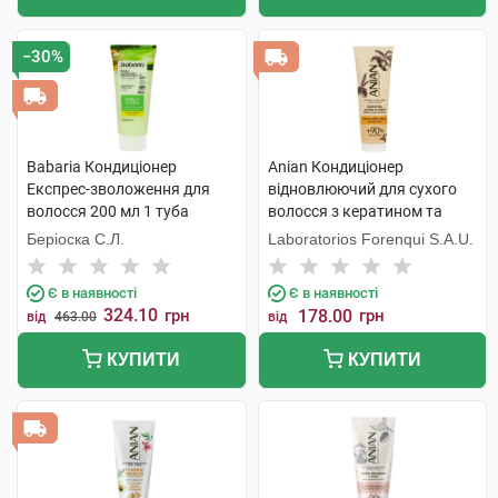
−30%
Babaria Кондиціонер
Anian Кондиціонер
Експрес-зволоження для
відновлюючий для сухого
волосся 200 мл 1 туба
волосся з кератином та
жожоба 250 мл 1 туба
Беріоска С.Л.
Laboratorios Forenqui S.A.U.
Є в наявності
Є в наявності
324.10
грн
178.00
грн
від
463.00
від
КУПИТИ
КУПИТИ