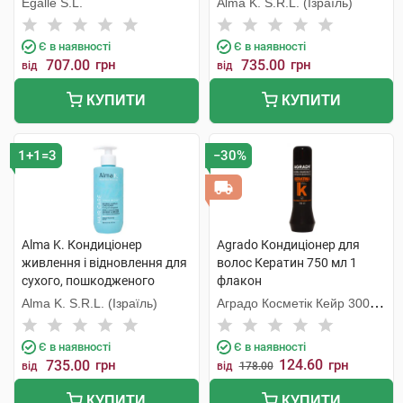
Egalle S.L.
Alma K. S.R.L. (Ізраїль)
Є в наявності
Є в наявності
707.00
грн
735.00
грн
від
від
КУПИТИ
КУПИТИ
1+1=3
−30%
Alma K. Кондиціонер
Agrado Кондиціонер для
живлення і відновлення для
волос Кератин 750 мл 1
сухого, пошкодженого
флакон
волосся 300 мл 1 флакон
Alma K. S.R.L. (Ізраїль)
Аградо Косметік Кейр 3000
С.Л.У.
Є в наявності
Є в наявності
124.60
735.00
грн
грн
від
від
178.00
КУПИТИ
КУПИТИ