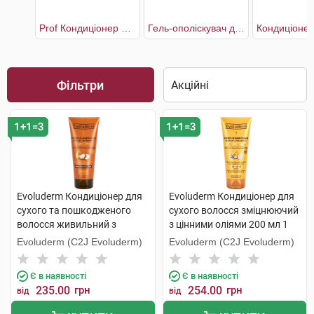
Prof Кондиціонер для волосся інтенсивне відновлення та сяяння
Гель-ополіскувач для волосся з екстрактом Півонії
Фільтри
1+1=3
1+1=3
Evoluderm Кондиціонер для
Evoluderm Кондиціонер для
сухого та пошкодженого
сухого волосся зміцнюючий
волосся живильний з
з цінними оліями 200 мл 1
аргановою олією 200 мл 1
туба
Evoluderm (C2J Evoluderm)
Evoluderm (C2J Evoluderm)
туба
Є в наявності
Є в наявності
235.00
грн
254.00
грн
від
від