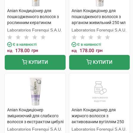
Anian Кондиціонер для
Anian Кондиціонер для
пошкодженного волосся з
пошкодженого волосся з
рослинним кератином
арганом живильний 250 мл
відновлюючий 250 мл 1 туба
1 туба
Laboratorios Forenqui S.A.U.
Laboratorios Forenqui S.A.U.
Є в наявності
Є в наявності
178.00
грн
178.00
грн
від
від
КУПИТИ
КУПИТИ
Anian Кондиціонер
Anian Кондиціонер для
зміцнюючий для слабкого
жирного волосся з
волосся з екстрактом цибулі
активованим вугіллям 250
250 мл 1 туба
мл 1 флакон
Laboratorios Forenqui S.A.U.
Laboratorios Forenqui S.A.U.