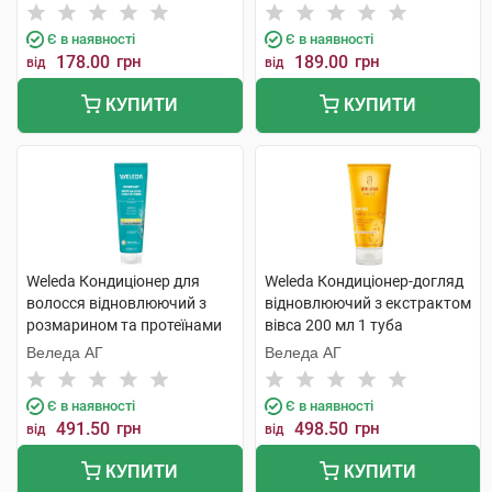
Є в наявності
Є в наявності
178.00
грн
189.00
грн
від
від
КУПИТИ
КУПИТИ
Weleda Кондиціонер для
Weleda Кондиціонер-догляд
волосся відновлюючий з
відновлюючий з екстрактом
розмарином та протеїнами
вівса 200 мл 1 туба
150 мл 1 туба
Веледа АГ
Веледа АГ
Є в наявності
Є в наявності
491.50
грн
498.50
грн
від
від
КУПИТИ
КУПИТИ