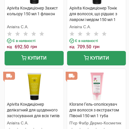
Apivita Кондиціонер Захист
Apivita Кондиціонер Тонік
кольору 150 мл 1 флакон
для волосся, що рідшає з
лавром і медом 150 мл 1
туба
Апівіта С.А.
Апівіта С.А.
Є в наявності
Є в наявності
692.50
грн
709.50
грн
від
від
КУПИТИ
КУПИТИ
Apivita Кондиціонер
Klorane Гель-ополіскувач
делікатний для щоденного
для волосся з екстрактом
застосування для всіх типів
Півонії 150 мл 1 туба
волосся з ромашкою та
Апівіта С.А.
П'єр Фабр Дермо-Косметик
медом 150 мл 1 туба