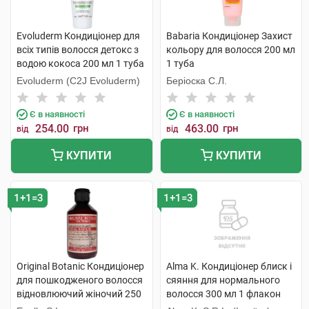
Evoluderm Кондиціонер для
Babaria Кондиціонер Захист
всіх типів волосся детокс з
кольору для волосся 200 мл
водою кокоса 200 мл 1 туба
1 туба
Evoluderm (C2J Evoluderm)
Беріоска С.Л.
Є в наявності
Є в наявності
254.00
грн
463.00
грн
від
від
КУПИТИ
КУПИТИ
1+1=3
1+1=3
Original Botanic Кондиціонер
Alma K. Кондиціонер блиск і
для пошкодженого волосся
сяяння для нормального
відновлюючий жіночий 250
волосся 300 мл 1 флакон
мл 1 флакон