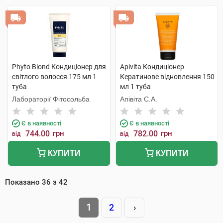
Phyto Blond Кондиціонер для
Apivita Кондиціонер
світлого волосся 175 мл 1
Кератинове відновлення 150
туба
мл 1 туба
Лабораторії Фітосольба
Апівіта С.А.
Є в наявності
Є в наявності
744.00
грн
782.00
грн
від
від
КУПИТИ
КУПИТИ
Показано
36
з
42
1
2
›