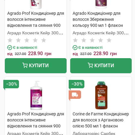
Agrado Prof Кондиціонер для
Agrado Кондиціонер для
волосся інтенсивне
волосся Збереження
відновлення та сяяння 900
кольору 900 мл 1 флакон
мл 1 флакон
Аградо Косметік Кейр 3000
Аградо Косметік Кейр 3000
С.Л.У.
С.Л.У.
Є в наявності
Є в наявності
228.90
228.90
грн
грн
від
327.00
від
327.00
КУПИТИ
КУПИТИ
−30%
−30%
Agrado Prof Кондиціонер для
Corine de Farme Кондиціонер
волосся інтенсивне
для волосся з Аргановою
відновлення та сяяння 900
олією 500 мл 1 флакон
мл 1 флакон
Аградо Косметік Кейр 3000
Лабораторіес Сарбек