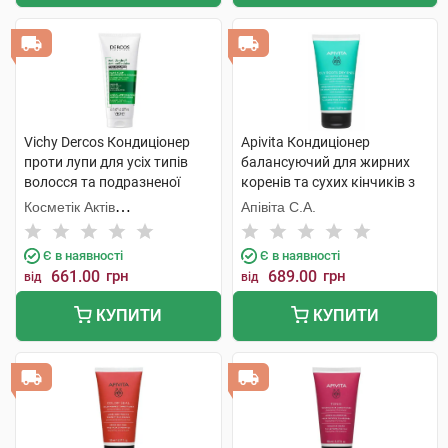
Vichy Dercos Кондиціонер
Apivita Кондиціонер
проти лупи для усіх типів
балансуючий для жирних
волосся та подразненої
коренів та сухих кінчиків з
шкіри 200 мл 1 флакон
кропивою та прополісом 150
Косметік Актів
Апівіта С.А.
мл 1 туба
Інтернаціональ
Є в наявності
Є в наявності
661.00
грн
689.00
грн
від
від
КУПИТИ
КУПИТИ