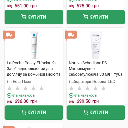
651.00
грн
675.00
грн
від
від
КУПИТИ
КУПИТИ
La Roche-Posay Effaclar К+
Noreva Sebodiane DS
Засіб відновлюючий для
Мікроемульсія
догляду за комбінованою та
себорегулююча 30 мл 1 туба
схильною до жирності
Ля Рош-Позе
Лабораторії Норева-LED
шкірою обличчя 40 мл 1
туба
Є в наявності
Є в наявності
696.00
грн
699.50
грн
від
від
КУПИТИ
КУПИТИ