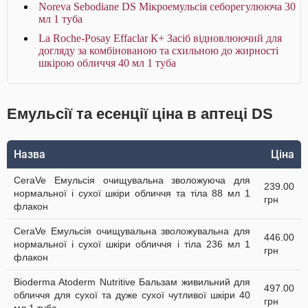
Noreva Sebodiane DS Мікроемульсія себорегулююча 30
мл 1 туба
La Roche-Posay Effaclar К+ Засіб відновлюючий для
догляду за комбінованою та схильною до жирності
шкірою обличчя 40 мл 1 туба
Емульсії та есенції ціна в аптеці DS
Назва
Ціна
CeraVe Емульсія очищувальна зволожуюча для
239.00
нормальної і сухої шкіри обличчя та тіла 88 мл 1
грн
флакон
CeraVe Емульсія очищувальна зволожувальна для
446.00
нормальної і сухої шкіри обличчя і тіла 236 мл 1
грн
флакон
Bioderma Atoderm Nutritive Бальзам живильний для
497.00
обличчя для сухої та дуже сухої чутливої шкіри 40
грн