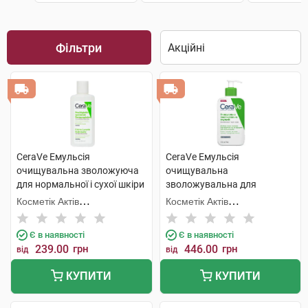
Фільтри
CeraVe Емульсія
CeraVe Емульсія
очищувальна зволожуюча
очищувальна
для нормальної і сухої шкіри
зволожувальна для
обличчя та тіла 88 мл 1
нормальної і сухої шкіри
Косметік Актів
Косметік Актів
флакон
обличчя і тіла 236 мл 1
Інтернаціональ
Інтернаціональ
флакон
Є в наявності
Є в наявності
239.00
грн
446.00
грн
від
від
КУПИТИ
КУПИТИ