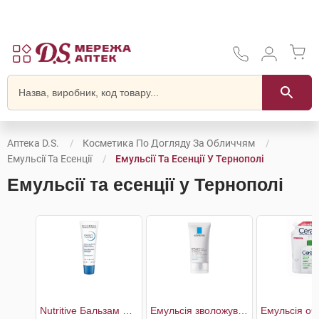
Аптека D.S.
Косметика По Догляду За Обличчям
Емульсії Та Есенції
Емульсії Та Есенції У Тернополі
Емульсії та есенції у Тернополі
Nutritive Бальзам живильний для обличчя для сухої та дуже сухої чутливої шкіри
Емульсія зволожувальна матуюча себорегулююча