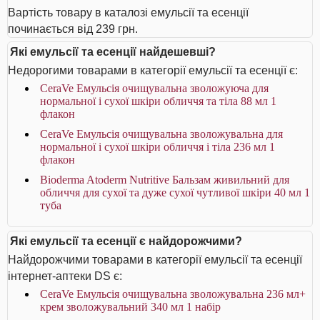
Вартість товару в каталозі емульсії та есенції
починається від 239 грн.
Які емульсії та есенції найдешевші?
Недорогими товарами в категорії емульсії та есенції є:
CeraVe Емульсія очищувальна зволожуюча для
нормальної і сухої шкіри обличчя та тіла 88 мл 1
флакон
CeraVe Емульсія очищувальна зволожувальна для
нормальної і сухої шкіри обличчя і тіла 236 мл 1
флакон
Bioderma Atoderm Nutritive Бальзам живильний для
обличчя для сухої та дуже сухої чутливої шкіри 40 мл 1
туба
Які емульсії та есенції є найдорожчими?
Найдорожчими товарами в категорії емульсії та есенції
інтернет-аптеки DS є:
CeraVe Емульсія очищувальна зволожувальна 236 мл+
крем зволожувальний 340 мл 1 набір