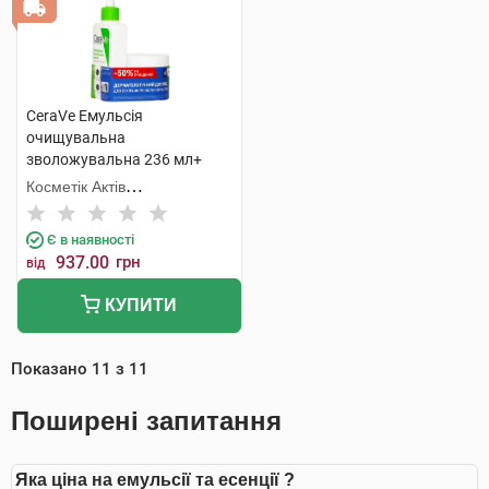
CeraVe Емульсія
очищувальна
зволожувальна 236 мл+
крем зволожувальний 340
Косметік Актів
мл 1 набір
Інтернаціональ
Є в наявності
937.00
грн
від
КУПИТИ
Показано
11
з
11
Поширені запитання
Яка ціна на емульсії та есенції ?