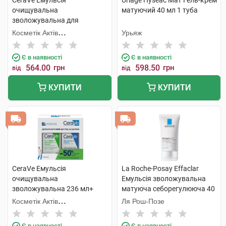
CeraVe Емульсія
Uriage Hyseac Мат Гель-крем
очищувальна
матуючий 40 мл 1 туба
зволожувальна для
нормальної і сухої шкіри
Косметік Актів
Урьяж
обличчя і тіла 473 мл 1
Інтернаціональ
флакон
Є в наявності
Є в наявності
564.00
грн
598.50
грн
від
від
КУПИТИ
КУПИТИ
CeraVe Емульсія
La Roche-Posay Effaclar
очищувальна
Емульсія зволожувальна
зволожувальна 236 мл+
матуюча себорегулююча 40
молочко зволожувальне
мл 1 туба
Косметік Актів
Ля Рош-Позе
236 мл 1 набір
Інтернаціональ
Є в наявності
Є в наявності