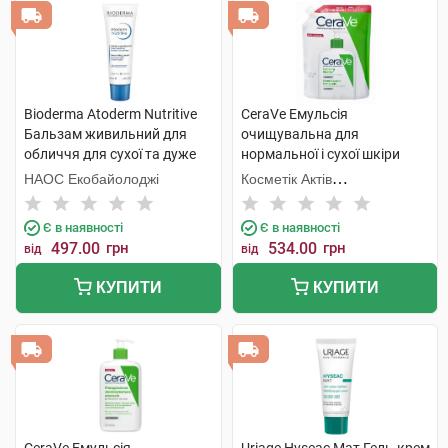
Bioderma Atoderm Nutritive
CeraVe Емульсія
Бальзам живильний для
очищувальна для
обличчя для сухої та дуже
нормальної і сухої шкіри
сухої чутливої шкіри 40 мл 1
обличчя та тіла 473 мл 1
НАОС Екобайолоджі
Косметік Актів
туба
пакет
Інтернаціональ
Є в наявності
Є в наявності
497.00
грн
534.00
грн
від
від
КУПИТИ
КУПИТИ