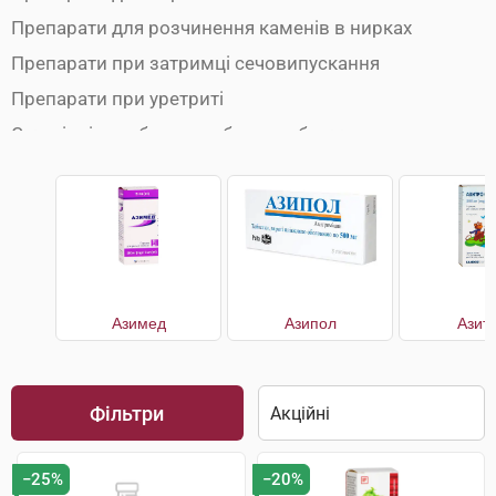
Препарати для розчинення каменів в нирках
Препарати при затримці сечовипускання
Препарати при уретриті
Сечогінні засоби при набряках обличчя
Сечогінні препарати
Сечогінні препарати при набряках ніг
Урологічні препарати
Азимед
Азипол
Азит
Фільтри
−25%
−20%