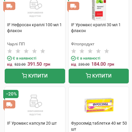
IF Нефросан краплі 100 мл 1
IF Уромакс краплі 30 мл 1
флакон
флакон
Чарлі ПП
Фітопродукт
Є в наявності
Є в наявності
391.50
184.00
грн
грн
від
522.00
від
230.00
КУПИТИ
КУПИТИ
−20%
IF Уромакс капсули 20 шт
Фуросемід таблетки 40 мг 50
шт