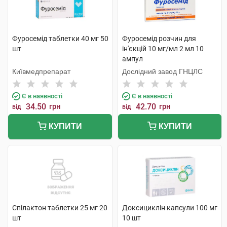
Фуросемід таблетки 40 мг 50
Фуросемід розчин для
шт
ін'єкцій 10 мг/мл 2 мл 10
ампул
Київмедпрепарат
Дослідний завод ГНЦЛС
Є в наявності
Є в наявності
34.50
грн
42.70
грн
від
від
КУПИТИ
КУПИТИ
Спілактон таблетки 25 мг 20
Доксициклін капсули 100 мг
шт
10 шт