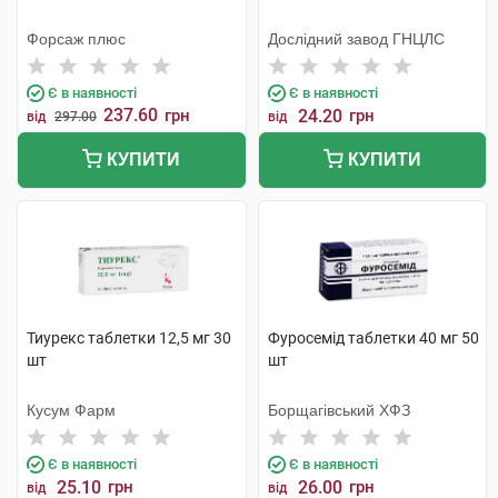
Форсаж плюс
Дослідний завод ГНЦЛС
Є в наявності
Є в наявності
237.60
грн
24.20
грн
від
297.00
від
КУПИТИ
КУПИТИ
Тиурекс таблетки 12,5 мг 30
Фуросемід таблетки 40 мг 50
шт
шт
Кусум Фарм
Борщагівський ХФЗ
Є в наявності
Є в наявності
25.10
грн
26.00
грн
від
від