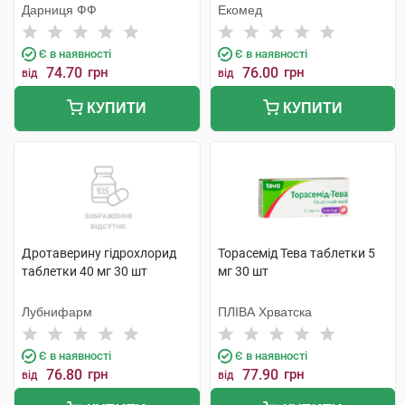
Дарниця ФФ
Екомед
Є в наявності
Є в наявності
74.70
грн
76.00
грн
від
від
КУПИТИ
КУПИТИ
Дротаверину гідрохлорид
Торасемід Тева таблетки 5
таблетки 40 мг 30 шт
мг 30 шт
Лубнифарм
ПЛІВА Хрватска
Є в наявності
Є в наявності
76.80
грн
77.90
грн
від
від