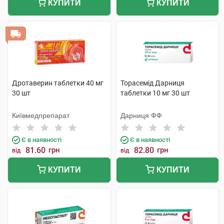
КУПИТИ
КУПИТИ
Дротаверин таблетки 40 мг
Торасемід Дарниця
30 шт
таблетки 10 мг 30 шт
Київмедпрепарат
Дарниця ФФ
Є в наявності
Є в наявності
81.60
грн
82.80
грн
від
від
КУПИТИ
КУПИТИ