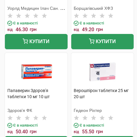
Уорлд Медицин Ілач Сан. Ве
Борщагівський ХФЗ
Тідж
Є в наявності
Є в наявності
46.30
грн
49.20
грн
від
від
КУПИТИ
КУПИТИ
Папаверин Здоров'я
Верошпірон таблетки 25 мг
таблетки 10 мг 10 шт
20 шт
Здоров'я ФК
Гедеон Ріхтер
Є в наявності
Є в наявності
50.40
грн
55.50
грн
від
від