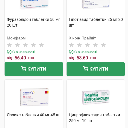
Фуразолідон таблетки 50 мг
Гіпотіазид таблетки 25 мг 20
20 шт
шт
Монфарм
Хіноїн Прайвіт
Є в наявності
Є в наявності
56.40
грн
58.60
грн
від
від
КУПИТИ
КУПИТИ
Лазикс таблетки 40 мг 45 шт
Ципрофлоксацин таблетки
250 мг 10 шт