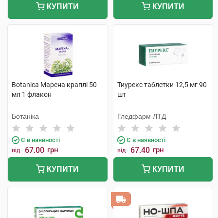
КУПИТИ
КУПИТИ
Botanica Марена краплі 50
Тиурекс таблетки 12,5 мг 90
мл 1 флакон
шт
Ботаніка
Гледфарм ЛТД
Є в наявності
Є в наявності
67.00
грн
67.40
грн
від
від
КУПИТИ
КУПИТИ