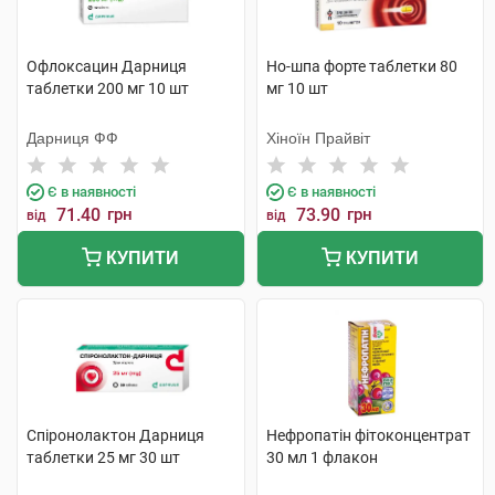
Офлоксацин Дарниця
Но-шпа форте таблетки 80
таблетки 200 мг 10 шт
мг 10 шт
Дарниця ФФ
Хіноїн Прайвіт
Є в наявності
Є в наявності
71.40
грн
73.90
грн
від
від
КУПИТИ
КУПИТИ
Спіронолактон Дарниця
Нефропатін фітоконцентрат
таблетки 25 мг 30 шт
30 мл 1 флакон