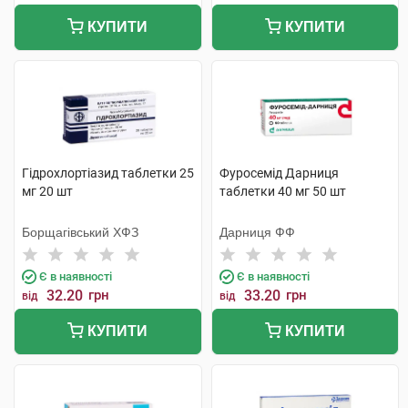
КУПИТИ
КУПИТИ
Гідрохлортіазид таблетки 25
Фуросемід Дарниця
мг 20 шт
таблетки 40 мг 50 шт
Борщагівський ХФЗ
Дарниця ФФ
Є в наявності
Є в наявності
32.20
грн
33.20
грн
від
від
КУПИТИ
КУПИТИ