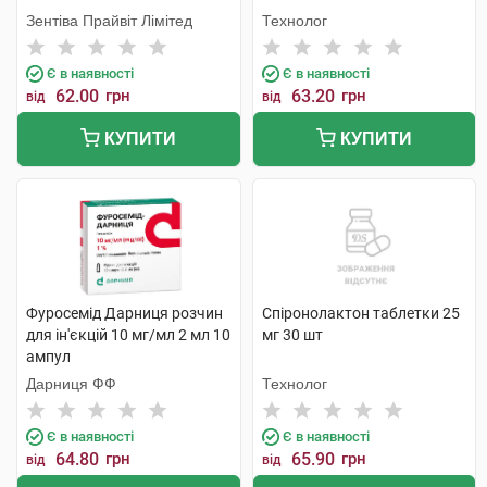
Зентіва Прайвіт Лімітед
Технолог
Є в наявності
Є в наявності
62.00
грн
63.20
грн
від
від
КУПИТИ
КУПИТИ
Фуросемід Дарниця розчин
Спіронолактон таблетки 25
для ін'єкцій 10 мг/мл 2 мл 10
мг 30 шт
ампул
Дарниця ФФ
Технолог
Є в наявності
Є в наявності
64.80
грн
65.90
грн
від
від