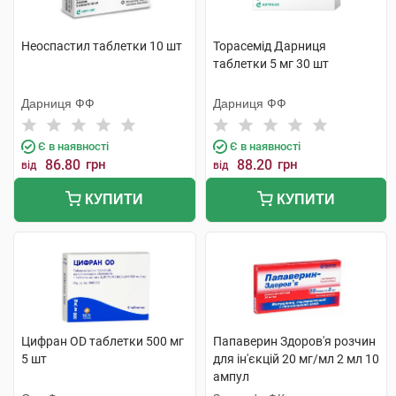
Неоспастил таблетки 10 шт
Торасемід Дарниця
таблетки 5 мг 30 шт
Дарниця ФФ
Дарниця ФФ
Є в наявності
Є в наявності
86.80
грн
88.20
грн
від
від
КУПИТИ
КУПИТИ
Цифран OD таблетки 500 мг
Папаверин Здоров'я розчин
5 шт
для ін'єкцій 20 мг/мл 2 мл 10
ампул