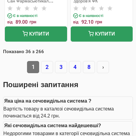
Сан Фармасьютикал
Здоров'я ФК
Індастріз
Є в наявності
Є в наявності
89.00
грн
92.10
грн
від
від
КУПИТИ
КУПИТИ
Показано
36
з
266
1
2
3
4
8
›
Поширені запитання
Яка ціна на сечовидільна система ?
Вартість товару в каталозі сечовидільна система
починається від 24.2 грн.
Які сечовидільна система найдешевші?
Недорогими товарами в категорії сечовидільна система