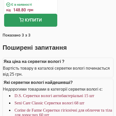
Є в наявності
148.80
грн
від
КУПИТИ
Показано
3
з
3
Поширені запитання
Яка ціна на серветки вологі ?
Вартість товару в каталозі серветки вологі починається
від 25 грн.
Які серветки вологі найдешевші?
Недорогими товарами в категорії серветки вологі є:
D.S. Серветки вологі антибактеріальні 15 шт
Seni Care Classic Серветки вологі 68 шт
Corine de Farme Серветки гігієнічні для обличчя та тіла
для дорослих 60 шт