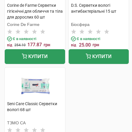
Corine de Farme Серветки
D.S. Серветки вологі
гігієнічні для обличчя та тіла
антибактеріальні 15 шт
для дорослих 60 шт
Corine De Farme
Біосфера
Є в наявності
Є в наявності
177.87
грн
25.00
грн
від
254.10
від
КУПИТИ
КУПИТИ
Seni Care Classic Серветки
вологі 68 шт
ТЗМО СА