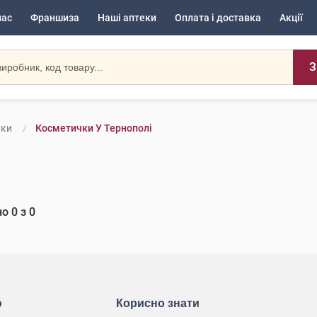
нас
Франшиза
Наші аптеки
Оплата і доставка
Акції
З
чки
Косметички У Тернополі
но
0
з
0
ю
Корисно знати