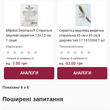
Milplast Desmasoft Стерильні
Серветка марлева медична
марлеві серветки 7,5x7,5 см
стерильна 45 см х 45 см 8
1 саше
шарова тип 17 1610306 1 шт
Євросірел
Технокомплекс
Немає в наявності
Немає в наявності
7.00
грн
63.60
грн
від
від
АНАЛОГИ
АНАЛОГИ
Показано
8
з
8
Поширені запитання