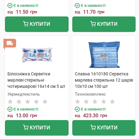
Є в наявності
Є в наявності
11.50
грн
11.70
грн
від
від
КУПИТИ
КУПИТИ
Білосніжка Серветки
Славна 1610180 Серветка
марлеві стерильні
марлева стерильна 12 шарів
чотиришарові 16x14 cм 5 шт
10х10 см 100 шт
Укрмедтекстиль
Технокомплекс
Є в наявності
Є в наявності
13.00
грн
423.30
грн
від
від
КУПИТИ
КУПИТИ