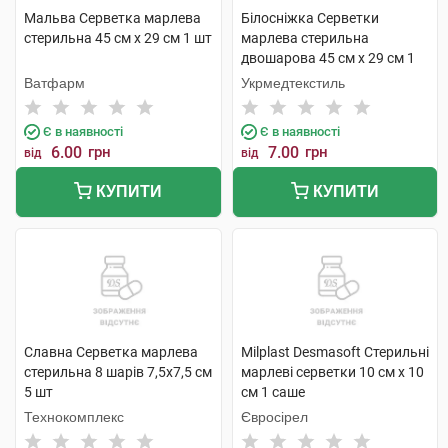
Мальва Серветка марлева
Білосніжка Серветки
стерильна 45 см x 29 cм 1 шт
марлева стерильна
двошарова 45 см х 29 см 1
шт
Ватфарм
Укрмедтекстиль
Є в наявності
Є в наявності
6.00
грн
7.00
грн
від
від
КУПИТИ
КУПИТИ
Славна Серветка марлева
Milplast Desmasoft Стерильні
стерильна 8 шарів 7,5х7,5 см
марлеві серветки 10 см x 10
5 шт
см 1 саше
Технокомплекс
Євросірел