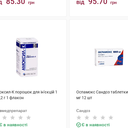
85.30
95.70
д
від
грн
грн
КУПИТИ
КУПИТИ
ксил-К порошок для ін'єкцій 1
Оспамокс Сандоз таблетки
,2 г 1 флакон
мг 12 шт
ївмедпрепарат
Сандоз
Є в наявності
Є в наявності