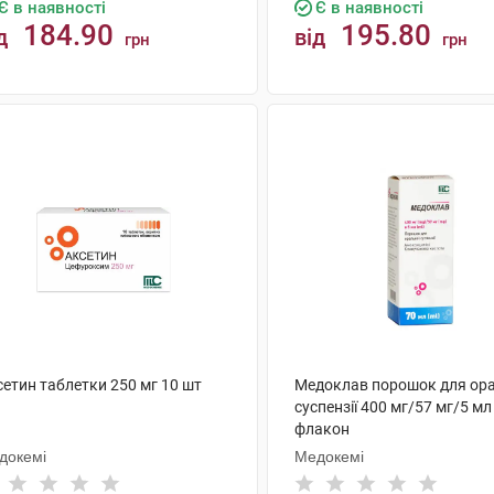
Є в наявності
Є в наявності
184.90
195.80
д
від
грн
грн
КУПИТИ
КУПИТИ
сетин таблетки 250 мг 10 шт
Медоклав порошок для ора
суспензії 400 мг/57 мг/5 мл
флакон
докемі
Медокемі