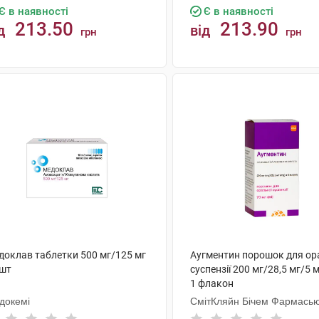
Є в наявності
Є в наявності
213.50
213.90
д
від
грн
грн
КУПИТИ
КУПИТИ
доклав таблетки 500 мг/125 мг
Аугментин порошок для ор
 шт
суспензії 200 мг/28,5 мг/5 
1 флакон
докемі
СмітКляйн Бічем Фармась