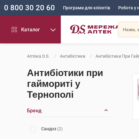
0 800 30 20 60
Програми для клієнтів
Робота у 
Каталог
Аптека D.S.
Антибіотики
Антибіотики При Гай
Антибіотики при
гаймориті у
Тернополі
Бренд
Сандоз
(2)