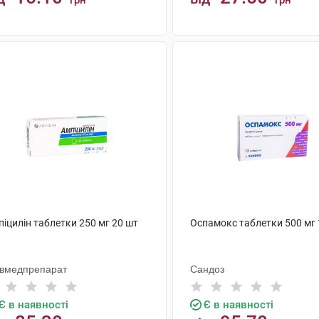
грн
грн
КУПИТИ
КУПИТИ
іцилін таблетки 250 мг 20 шт
Оспамокс таблетки 500 мг 
ївмедпрепарат
Сандоз
Є в наявності
Є в наявності