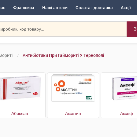
нас
Франшиза
Наші аптеки
Оплата і доставка
Акції
З
мориті
Антибіотики При Гаймориті У Тернополі
Абиклав
Аксетин
Аксеф