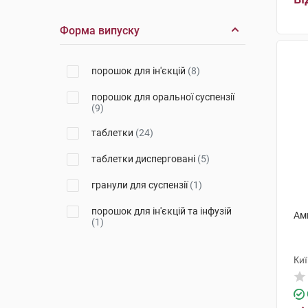
Глаксо Веллком
(1)
Форма випуску
Венус Ремедіс Лімітед
(1)
Нобел Ілач Санаї ве Тіджарет
порошок для ін'єкцій
(8)
(1)
порошок для оральної суспензії
(9)
таблетки
(24)
таблетки дисперговані
(5)
гранули для суспензії
(1)
порошок для ін'єкцій та інфузій
Амп
(1)
Ки