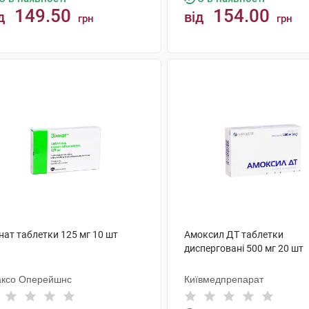
149.50
154.00
д
від
грн
грн
КУПИТИ
КУПИТИ
нат таблетки 125 мг 10 шт
Амоксил ДТ таблетки
дисперговані 500 мг 20 шт
аксо Оперейшнс
Київмедпрепарат