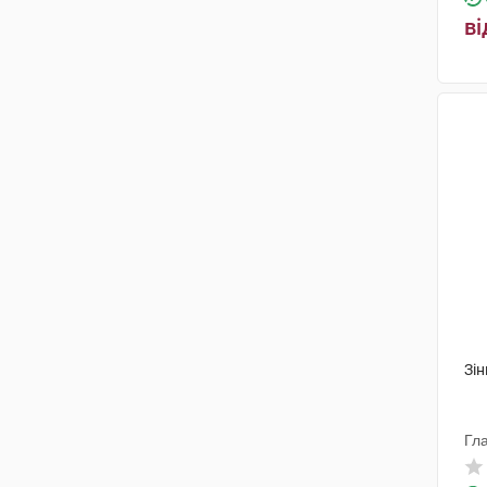
ві
Зін
Гл