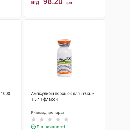
98.20
від
грн
КУПИТИ
 1000
Ампісульбін порошок для ін'єкцій
1,5 г 1 флакон
Київмедпрепарат
Є в наявності