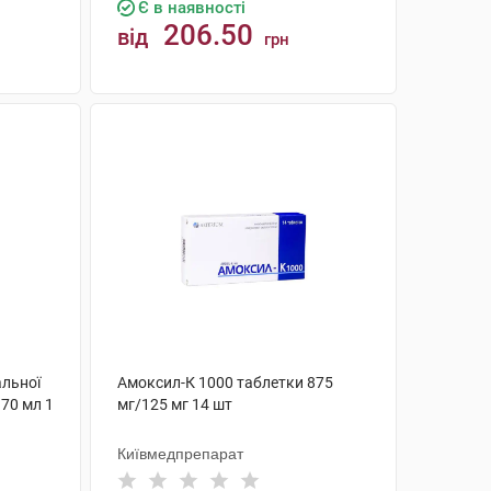
Є в наявності
206.50
від
грн
КУПИТИ
льної
Амоксил-К 1000 таблетки 875
 70 мл 1
мг/125 мг 14 шт
Київмедпрепарат