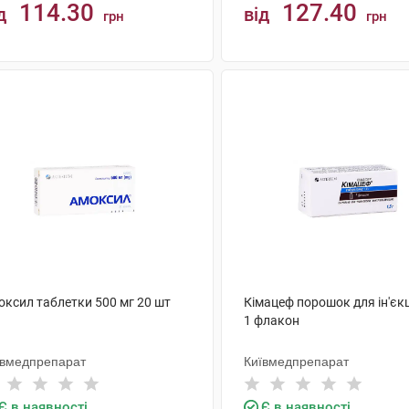
114.30
127.40
д
від
грн
грн
КУПИТИ
КУПИТИ
оксил таблетки 500 мг 20 шт
Кімацеф порошок для ін'єкці
1 флакон
ївмедпрепарат
Київмедпрепарат
Є в наявності
Є в наявності