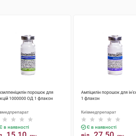
нзилпеніцилін порошок для
Ампіцилін порошок для ін'єк
єкцій 1000000 ОД 1 флакон
1 флакон
ївмедпрепарат
Київмедпрепарат
Є в наявності
Є в наявності
15.10
27.50
д
від