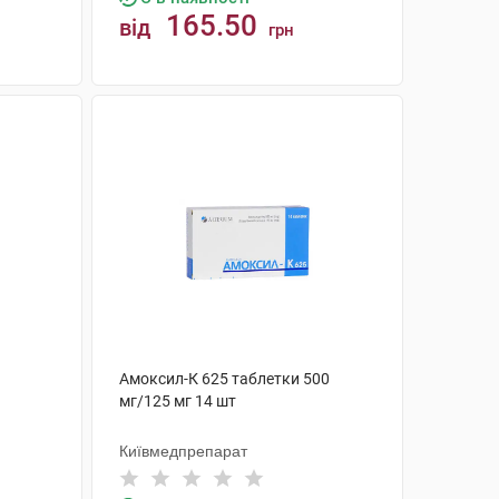
165.50
від
грн
КУПИТИ
Амоксил-К 625 таблетки 500
мг/125 мг 14 шт
Київмедпрепарат