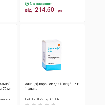
Є в наявності
214.60
від
грн
КУПИТИ
альної
Зинацеф порошок для ін'єкцій 1,5 г
мл 70 мл
1 флакон
ютикалс
ЕйСіЕс Добфар С.П.А.