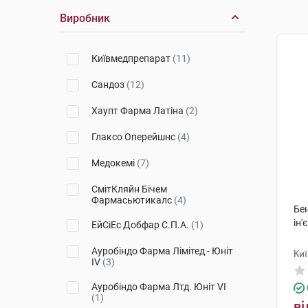
Виробник
Київмедпрепарат
(11)
Сандоз
(12)
Хаупт Фарма Латіна
(2)
Глаксо Оперейшнс
(4)
Медокемі
(7)
СмітКляйн Бічем
Фармасьютикалс
(4)
Бе
ін'
ЕйСіЕс Добфар С.П.А.
(1)
Ауробіндо Фарма Лімітед - Юніт
Ки
ІV
(3)
Ауробіндо Фарма Лтд. Юніт VI
(1)
ві