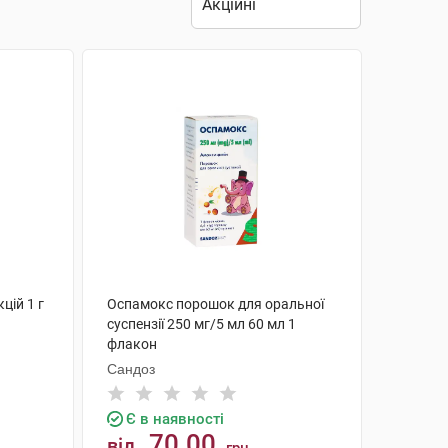
цій 1 г
Оспамокс порошок для оральної
суспензії 250 мг/5 мл 60 мл 1
флакон
Сандоз
Є в наявності
70.00
від