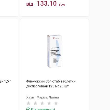
133.10
від
грн
КУПИТИ
й 1,5 г
Флемоксин Солютаб таблетки
дисперговані 125 мг 20 шт
Хаупт Фарма Латіна
Є в наявності