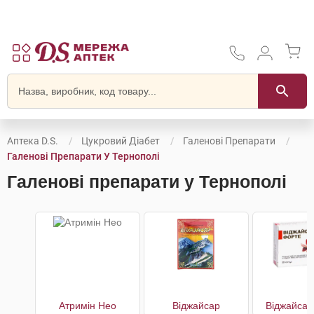
Аптека D.S.
Цукровий Діабет
Галенові Препарати
Галенові Препарати У Тернополі
Галенові препарати у Тернополі
Атримін Нео
Віджайсар
Віджайсар