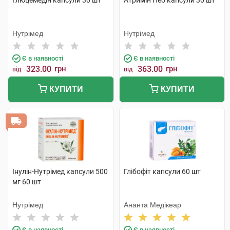
Глюцемедін капсули 30 шт
Атримін Нео капсули 30 шт
Нутрімед
Нутрімед
Є в наявності
Є в наявності
323.00
грн
363.00
грн
від
від
КУПИТИ
КУПИТИ
Інулін-Нутрімед капсули 500
Глібофіт капсули 60 шт
мг 60 шт
Нутрімед
Ананта Медікеар
Є в наявності
Є в наявності