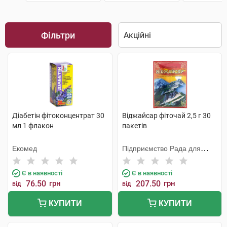
Фільтри
Діабетін фітоконцентрат 30
Віджайсар фіточай 2,5 г 30
мл 1 флакон
пакетів
Екомед
Підприємство Рада для
Хелаплант
Є в наявності
Є в наявності
76.50
грн
207.50
грн
від
від
КУПИТИ
КУПИТИ