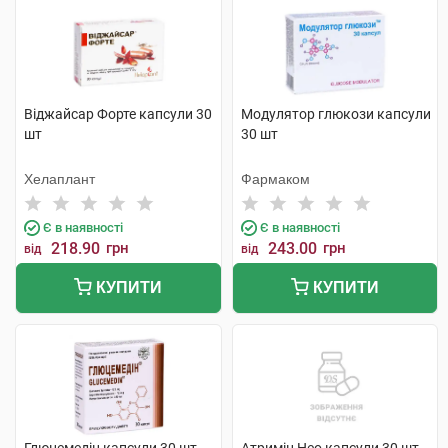
Віджайсар Форте капсули 30
Модулятор глюкози капсули
шт
30 шт
Хелаплант
Фармаком
Є в наявності
Є в наявності
218.90
грн
243.00
грн
від
від
КУПИТИ
КУПИТИ