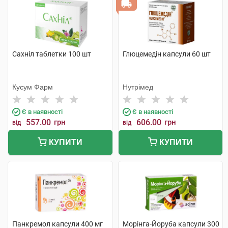
Сахніл таблетки 100 шт
Глюцемедін капсули 60 шт
Кусум Фарм
Нутрімед
Є в наявності
Є в наявності
557.00
грн
606.00
грн
від
від
КУПИТИ
КУПИТИ
Панкремол капсули 400 мг
Морінга-Йоруба капсули 300