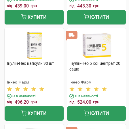
439.00
грн
443.30
грн
від
від
КУПИТИ
КУПИТИ
Інулін-Нео капсули 90 шт
Інулін-Нео 5 концентрат 20
саше
Іннео Фарм
Іннео Фарм
Є в наявності
Є в наявності
496.20
грн
524.00
грн
від
від
КУПИТИ
КУПИТИ