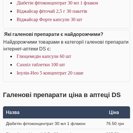
Діабетін фітоконцентрат 30 мл 1 флакон
Віджайсар фіточай 2,5 г 30 пакетів
Віджайсар Форте капсули 30 шт
Які галенові препарати є найдорожчими?
Найдорожчими товарами в категорії галенові препарати
інтернет-аптеки DS є:
Глюцемедін капсули 60 шт
Сахніл таблетки 100 шт
Інулін-Нео 5 концентрат 20 саше
Галенові препарати ціна в аптеці DS
Назва
Ціна
Діабетін фітоконцентрат 30 мл 1 флакон
76.50 грн