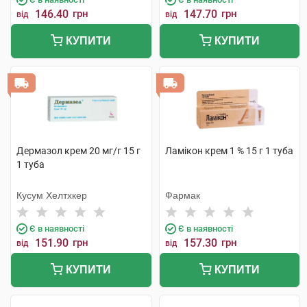
146.40
грн
147.70
грн
від
від
КУПИТИ
КУПИТИ
Дермазол крем 20 мг/г 15 г
Ламікон крем 1 % 15 г 1 туба
1 туба
Кусум Хелтхкер
Фармак
Є в наявності
Є в наявності
151.90
грн
157.30
грн
від
від
КУПИТИ
КУПИТИ