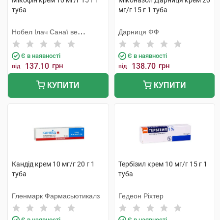
Мікофін крем 10 мг/г 15 г 1
Міконазол Дарниця крем 20
туба
мг/г 15 г 1 туба
Нобел Ілач Санаї ве
Дарниця ФФ
Тіджарет
Є в наявності
Є в наявності
137.10
грн
138.70
грн
від
від
КУПИТИ
КУПИТИ
Кандід крем 10 мг/г 20 г 1
Тербізил крем 10 мг/г 15 г 1
туба
туба
Гленмарк Фармасьютикалз
Гедеон Ріхтер
Є в наявності
Є в наявності