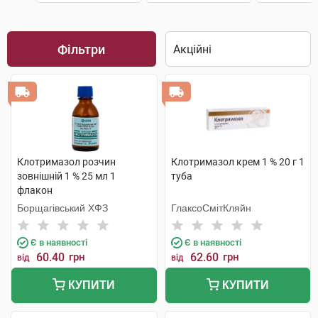
Фільтри
Клотримазол розчин
Клотримазол крем 1 % 20 г 1
зовнішній 1 % 25 мл 1
туба
флакон
Борщагівський ХФЗ
ГлаксоСмітКляйн
Є в наявності
Є в наявності
60.40
грн
62.60
грн
від
від
КУПИТИ
КУПИТИ