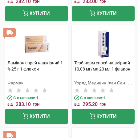
282.10
грн
283.00
грн
від
від
КУПИТИ
КУПИТИ
Ламікон спрей нашкірний 1
Тербінорм спрей нашкірний
% 25 г 1 флакон
10,08 мг/мл 20 мл 1 флакон
Фармак
Уорлд Медицин Ілач Сан. Ве
Тідж
Є в наявності
Є в наявності
283.10
грн
295.20
грн
від
від
КУПИТИ
КУПИТИ