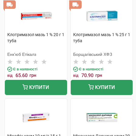
Клотримазол мазь 1 % 20 г 1
Клотримазол мазь 1 % 25 г 1
туба
туба
Енк'юб Етікалз
Борщагівський ХФЗ
Є в наявності
Є в наявності
65.60
грн
70.90
грн
від
від
КУПИТИ
КУПИТИ