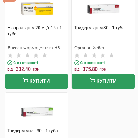
Нізорал крем 20 мг/г 15 г 1
Тридерм крем 30 г 1 туба
туба
Янссен Фармацевтика НВ
Органон Хейст
Є в наявності
Є в наявності
332.40
грн
375.80
грн
від
від
КУПИТИ
КУПИТИ
Тридерм мазь 30 г 1 туба