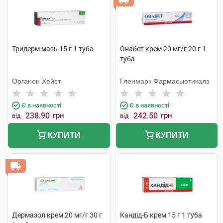
Тридерм мазь 15 г 1 туба
Онабет крем 20 мг/г 20 г 1
туба
Органон Хейст
Гленмарк Фармасьютикалз
Є в наявності
Є в наявності
238.90
грн
242.50
грн
від
від
КУПИТИ
КУПИТИ
Дермазол крем 20 мг/г 30 г
Кандід-Б крем 15 г 1 туба