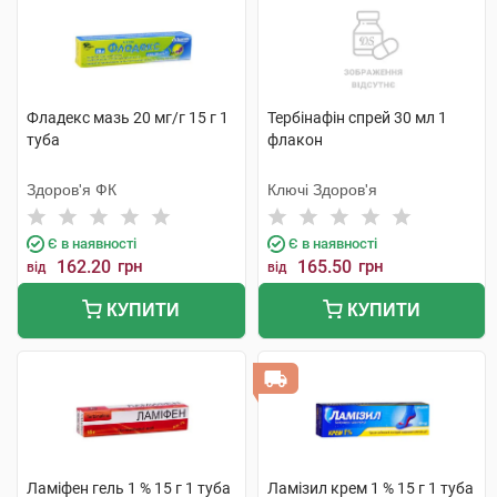
Фладекс мазь 20 мг/г 15 г 1
Тербінафін спрей 30 мл 1
туба
флакон
Здоров'я ФК
Ключі Здоров'я
Є в наявності
Є в наявності
162.20
грн
165.50
грн
від
від
КУПИТИ
КУПИТИ
Ламіфен гель 1 % 15 г 1 туба
Ламізил крем 1 % 15 г 1 туба