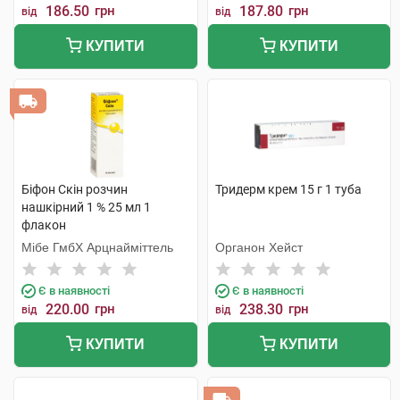
186.50
грн
187.80
грн
від
від
КУПИТИ
КУПИТИ
Біфон Скін розчин
Тридерм крем 15 г 1 туба
нашкірний 1 % 25 мл 1
флакон
Мібе ГмбХ Арцнайміттель
Органон Хейст
Є в наявності
Є в наявності
220.00
грн
238.30
грн
від
від
КУПИТИ
КУПИТИ