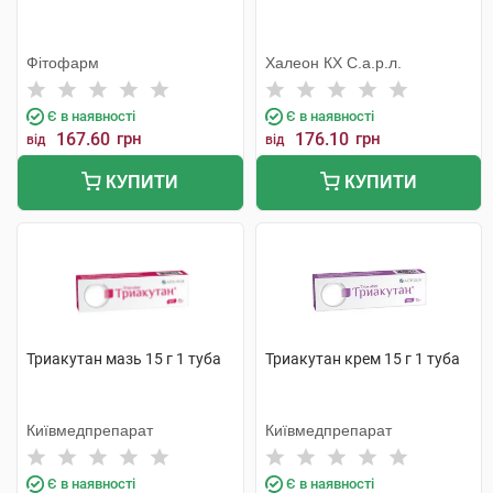
Фітофарм
Халеон КХ С.а.р.л.
Є в наявності
Є в наявності
167.60
грн
176.10
грн
від
від
КУПИТИ
КУПИТИ
Триакутан мазь 15 г 1 туба
Триакутан крем 15 г 1 туба
Київмедпрепарат
Київмедпрепарат
Є в наявності
Є в наявності