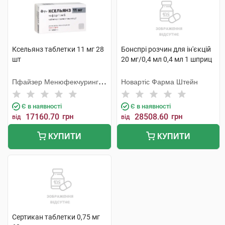
Ксельянз таблетки 11 мг 28
Бонспрі розчин для ін'єкцій
шт
20 мг/0,4 мл 0,4 мл 1 шприц
Пфайзер Менюфекчуринг
Новартіс Фарма Штейн
Дойчленд
Є в наявності
Є в наявності
17160.70
грн
28508.60
грн
від
від
КУПИТИ
КУПИТИ
Сертикан таблетки 0,75 мг