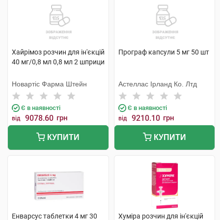
Хайрімоз розчин для ін'єкцій
Програф капсули 5 мг 50 шт
40 мг/0,8 мл 0,8 мл 2 шприци
Новартіс Фарма Штейн
Астеллас Ірланд Ко. Лтд
Є в наявності
Є в наявності
9078.60
грн
9210.10
грн
від
від
КУПИТИ
КУПИТИ
Енварсус таблетки 4 мг 30
Хуміра розчин для ін'єкцій