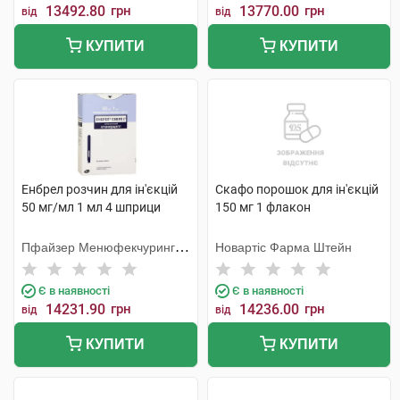
13492.80
грн
13770.00
грн
від
від
КУПИТИ
КУПИТИ
Енбрел розчин для ін'єкцій
Скафо порошок для ін'єкцій
50 мг/мл 1 мл 4 шприци
150 мг 1 флакон
Пфайзер Менюфекчуринг
Новартіс Фарма Штейн
Бельгія
Є в наявності
Є в наявності
14231.90
грн
14236.00
грн
від
від
КУПИТИ
КУПИТИ