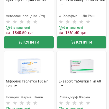
Програф капсули 1 мг 50 шт
Селлсепт капсули 250 мг 100
шт
Астеллас Ірланд Ко. Лтд
Ф. Хоффманн-Ля Рош
Є в наявності
Є в наявності
1840.50
грн
1861.40
грн
від
від
КУПИТИ
КУПИТИ
Міфортик таблетки 180 мг
Енварсус таблетки 1 мг 60
120 шт
шт
Новартіс Фарма Штейн
Роттендорф Фарма
Є в наявності
Є в наявності