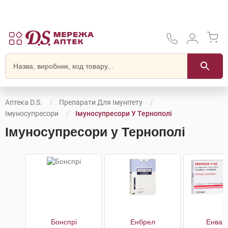
Аптека D.S.
Препарати Для Імунітету
Імуносупресори
Імуносупресори У Тернополі
Імуносупресори у Тернополі
Бонспрі
Енбрел
Енвар