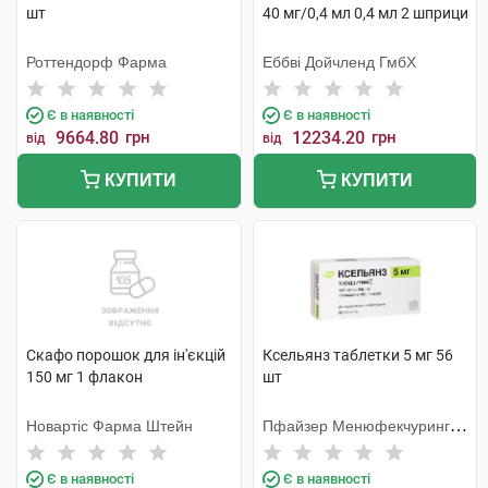
шт
40 мг/0,4 мл 0,4 мл 2 шприци
Роттендорф Фарма
Еббві Дойчленд ГмбХ
Є в наявності
Є в наявності
9664.80
грн
12234.20
грн
від
від
КУПИТИ
КУПИТИ
Скафо порошок для ін'єкцій
Ксельянз таблетки 5 мг 56
150 мг 1 флакон
шт
Новартіс Фарма Штейн
Пфайзер Менюфекчуринг
Дойчленд
Є в наявності
Є в наявності