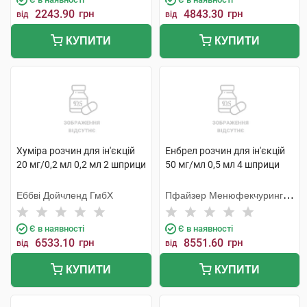
2243.90
грн
4843.30
грн
від
від
КУПИТИ
КУПИТИ
Хуміра розчин для ін'єкцій
Енбрел розчин для ін'єкцій
20 мг/0,2 мл 0,2 мл 2 шприци
50 мг/мл 0,5 мл 4 шприци
Еббві Дойчленд ГмбХ
Пфайзер Менюфекчуринг
Бельгія
Є в наявності
Є в наявності
6533.10
грн
8551.60
грн
від
від
КУПИТИ
КУПИТИ