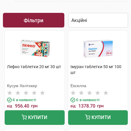
Фільтри
Лефно таблетки 20 мг 30 шт
Імуран таблетки 50 мг 100
шт
Кусум Хелтхкер
Екселла
Є в наявності
Є в наявності
956.40
грн
1378.70
грн
від
від
КУПИТИ
КУПИТИ