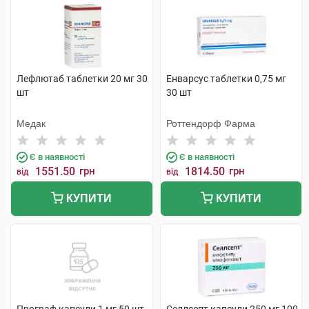
Лефлютаб таблетки 20 мг 30
Енварсус таблетки 0,75 мг
шт
30 шт
Медак
Роттендорф Фарма
Є в наявності
Є в наявності
1551.50
грн
1814.50
грн
від
від
КУПИТИ
КУПИТИ