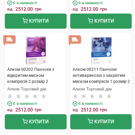
Є в наявності
Є в наявності
2512.00
грн
2512.00
грн
від
від
КУПИТИ
КУПИТИ
Алком 00202 Панчохи з
Алком 00211 Панчохи
відкритим миском
антиварикозні з закритим
компресія 2 розмір 2
миском компресія 1 розмір 2
бежевий 1 пара
бежевий 1 пара
Алком Торговий дім
Алком Торговий дім
Є в наявності
Є в наявності
2512.00
грн
2512.00
грн
від
від
КУПИТИ
КУПИТИ