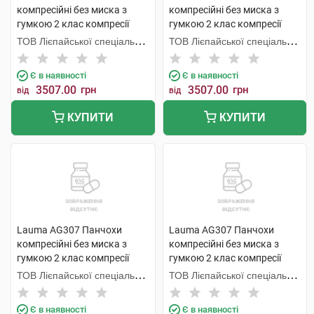
компресійні без миска з
компресійні без миска з
гумкою 2 клас компресії
гумкою 2 клас компресії
колір натуральний розмір 3D
колір натуральний розмір 5D
ТОВ Лієпайської спеціальної
ТОВ Лієпайської спеціальної
1 пара
1 пара
економічної зони Лаума
економічної зони Лаума
Медікал,
Медікал,
Є в наявності
Є в наявності
3507.00
грн
3507.00
грн
від
від
КУПИТИ
КУПИТИ
Lauma AG307 Панчохи
Lauma AG307 Панчохи
компресійні без миска з
компресійні без миска з
гумкою 2 клас компресії
гумкою 2 клас компресії
колір натуральний розмір 2D
колір натуральний розмір 1D
ТОВ Лієпайської спеціальної
ТОВ Лієпайської спеціальної
1 пара
1 пара
економічної зони Лаума
економічної зони Лаума
Медікал,
Медікал,
Є в наявності
Є в наявності