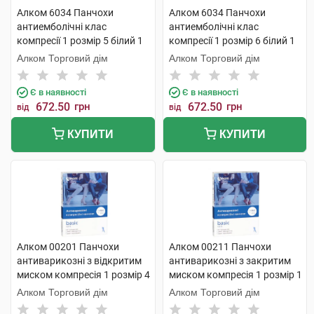
Алком 6034 Панчохи
Алком 6034 Панчохи
антиемболічні клас
антиемболічні клас
компресії 1 розмір 5 білий 1
компресії 1 розмір 6 білий 1
пара
пара
Алком Торговий дім
Алком Торговий дім
Є в наявності
Є в наявності
672.50
грн
672.50
грн
від
від
КУПИТИ
КУПИТИ
Алком 00201 Панчохи
Алком 00211 Панчохи
антиварикозні з відкритим
антиварикозні з закритим
миском компресія 1 розмір 4
миском компресія 1 розмір 1
бежевий 1 пара
чорні 1 пара
Алком Торговий дім
Алком Торговий дім