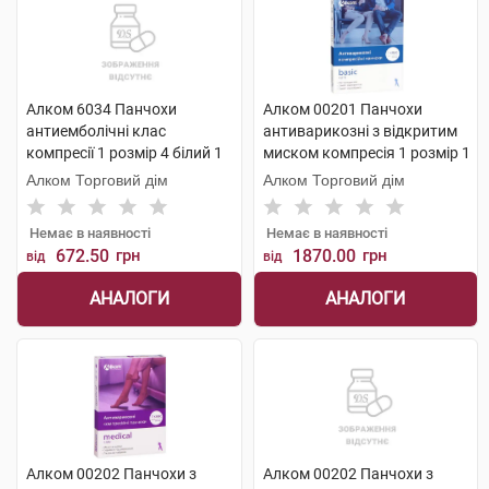
Алком 6034 Панчохи
Алком 00201 Панчохи
антиемболічні клас
антиварикозні з відкритим
компресії 1 розмір 4 білий 1
миском компресія 1 розмір 1
пара
бежевий 1 пара
Алком Торговий дім
Алком Торговий дім
Немає в наявності
Немає в наявності
672.50
грн
1870.00
грн
від
від
АНАЛОГИ
АНАЛОГИ
Алком 00202 Панчохи з
Алком 00202 Панчохи з