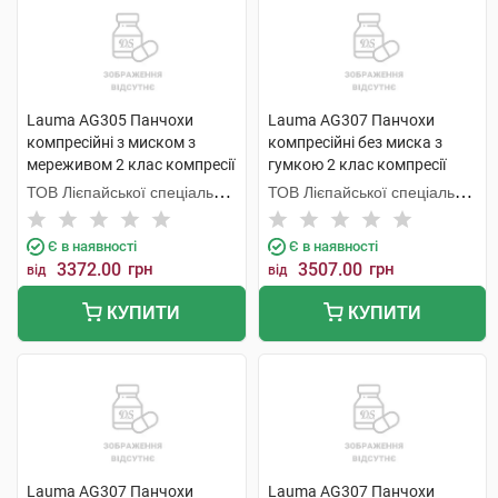
Lauma AG305 Панчохи
Lauma AG307 Панчохи
компресійні з миском з
компресійні без миска з
мереживом 2 клас компресії
гумкою 2 клас компресії
колір натуральний розмір 4
колір натуральний розмір 4D
ТОВ Лієпайської спеціальної
ТОВ Лієпайської спеціальної
1 пара
1 пара
економічної зони Лаума
економічної зони Лаума
Медікал,
Медікал,
Є в наявності
Є в наявності
3372.00
грн
3507.00
грн
від
від
КУПИТИ
КУПИТИ
Lauma AG307 Панчохи
Lauma AG307 Панчохи