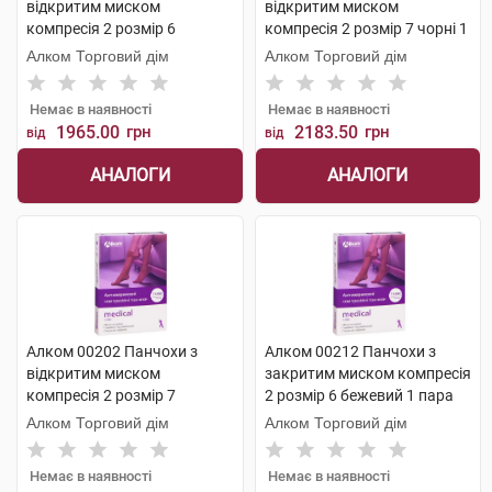
відкритим миском
відкритим миском
компресія 2 розмір 6
компресія 2 розмір 7 чорні 1
бежевий 1 пара
пара
Алком Торговий дім
Алком Торговий дім
Немає в наявності
Немає в наявності
1965.00
грн
2183.50
грн
від
від
АНАЛОГИ
АНАЛОГИ
Алком 00202 Панчохи з
Алком 00212 Панчохи з
відкритим миском
закритим миском компресія
компресія 2 розмір 7
2 розмір 6 бежевий 1 пара
бежевий 1 пара
Алком Торговий дім
Алком Торговий дім
Немає в наявності
Немає в наявності