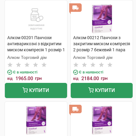
Алком 00201 Панчохи
Алком 00212 Панчохи з
антиварикозні з відкритим
закритим миском компресія
миском компресія 1 розмір 1
2 розмір 7 бежевий 1 пара
1 шт
Алком Торговий дім
Алком Торговий дім
Є в наявності
Є в наявності
1965.00
грн
2184.00
грн
від
від
КУПИТИ
КУПИТИ