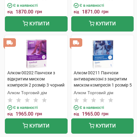
Є в наявності
Є в наявності
1870.00
грн
1871.00
грн
від
від
КУПИТИ
КУПИТИ
Алком 00202 Панчохи з
Алком 00211 Панчохи
відкритим миском
антиварикозні з закритим
компресія 2 розмір 3 чорний
миском компресія 1 розмір 5
1 пара
чорний 1 пара
Алком Торговий дім
Алком Торговий дім
Є в наявності
Є в наявності
1965.00
грн
1965.00
грн
від
від
КУПИТИ
КУПИТИ