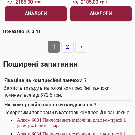
2185.00
грн
2185.00
грн
від
від
АНАЛОГИ
АНАЛОГИ
Показано
36
з
41
1
2
›
Поширені запитання
Яка ціна на компресійні панчохи ?
Вартість товару в каталозі компресійні панчохи
починається від 672.5 грн.
Які компресійні панчохи найдешевші?
Недорогими товарами в категорії компресійні панчохи є:
Алком 6034 Панчохи антиемболічні клас компресії 1
розмір 4 білий 1 пара
Алком 6034 Панчохи антиемболічні клас компресії 1