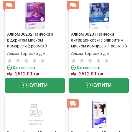
Алком 00202 Панчохи з
Алком 00201 Панчохи
відкритим миском
антиварикозні з відкритим
компресія 2 розмір 3
миском компресія 1 розмір 3
бежевий 1 пара
бежевий 1 пара
Алком Торговий дім
Алком Торговий дім
Є в наявності
Є в наявності
2512.00
грн
2512.00
грн
від
від
КУПИТИ
КУПИТИ