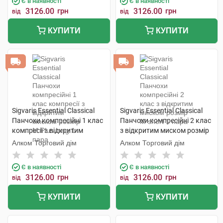
Є в наявності
Є в наявності
3126.00
грн
3126.00
грн
від
від
КУПИТИ
КУПИТИ
Sigvaris Essential Classical
Sigvaris Essential Classical
Панчохи компресійні 1 клас
Панчохи компресійні 2 клас
компресії з відкритим
з відкритим миском розмір
миском розмір М Plus long 1
М short 1 пара
Алком Торговий дім
Алком Торговий дім
пара
Є в наявності
Є в наявності
3126.00
грн
3126.00
грн
від
від
КУПИТИ
КУПИТИ