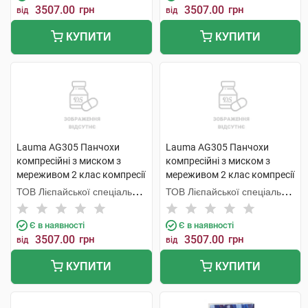
3507.00
грн
3507.00
грн
від
від
КУПИТИ
КУПИТИ
Lauma AG305 Панчохи
Lauma AG305 Панчохи
компресійні з миском з
компресійні з миском з
мереживом 2 клас компресії
мереживом 2 клас компресії
колір натуральний розмір 1D
колір натуральний розмір 2D
ТОВ Лієпайської спеціальної
ТОВ Лієпайської спеціальної
1 пара
1 пара
економічної зони Лаума
економічної зони Лаума
Медікал,
Медікал,
Є в наявності
Є в наявності
3507.00
грн
3507.00
грн
від
від
КУПИТИ
КУПИТИ