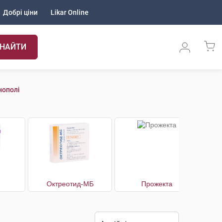
Добрі ціни
Likar Online
НАЙТИ
нополі
Октреотид-МБ
Прожекта