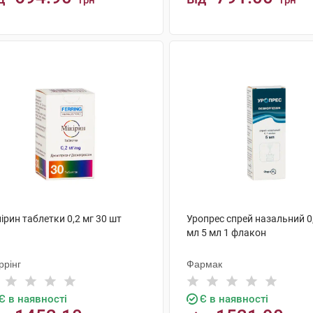
грн
грн
КУПИТИ
КУПИТИ
ірин таблетки 0,2 мг 30 шт
Уропрес спрей назальний 0
мл 5 мл 1 флакон
ррінг
Фармак
Є в наявності
Є в наявності