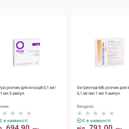
ра розчин для ін'єкцій 0,1 мг/
Октреотид-МБ розчин для і
1 мл 5 ампул
0,1 мг/мл 1 мл 5 ампул
рмак
Бендаліс
Є в наявності
Є в наявності
694.90
791.00
д
від