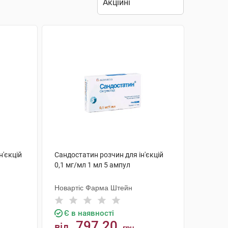
н'єкцій
Сандостатин розчин для ін'єкцій
0,1 мг/мл 1 мл 5 ампул
Новартіс Фарма Штейн
Є в наявності
797.20
від