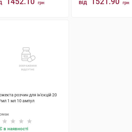
1452.10
1521.90
д
від
грн
грн
КУПИТИ
КУПИТИ
жекта розчин для ін'єкцій 20
/мл 1 мл 10 ампул
рмак
Є в наявності