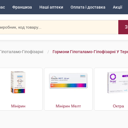
нас
Франшиза
Наші аптеки
Оплата і доставка
Акції
З
Гіпоталамо-Гіпофізарні
Гормони Гіпоталамо-Гіпофізарні У Тер
Мінірин
Мінірин Мелт
Октра