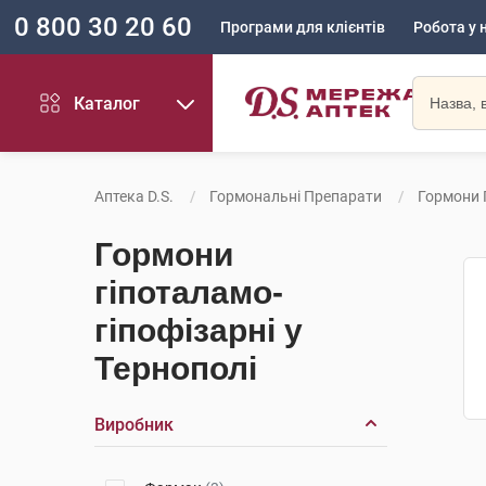
0 800 30 20 60
Програми для клієнтів
Робота у 
Каталог
Аптека D.S.
Гормональні Препарати
Гормони 
Гормони
гіпоталамо-
гіпофізарні у
Тернополі
Виробник