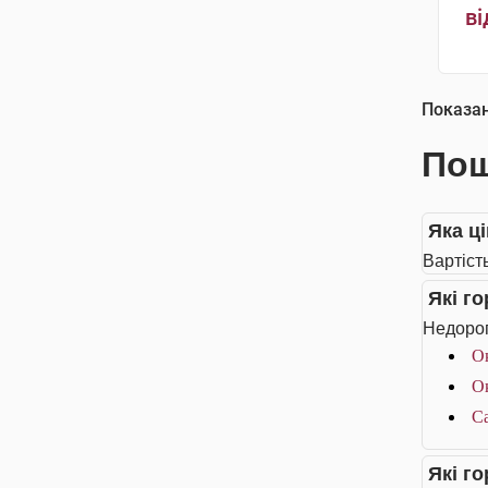
ві
Показа
Пош
Яка ц
Вартіст
Які г
Недорог
Ок
Ок
Са
Які г