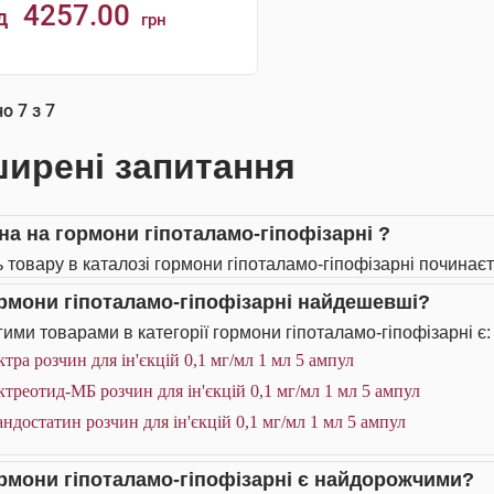
4257.00
д
грн
КУПИТИ
но
7
з
7
ирені запитання
іна на гормони гіпоталамо-гіпофізарні ?
ь товару в каталозі гормони гіпоталамо-гіпофізарні починаєть
ормони гіпоталамо-гіпофізарні найдешевші?
ими товарами в категорії гормони гіпоталамо-гіпофізарні є:
тра розчин для ін'єкцій 0,1 мг/мл 1 мл 5 ампул
треотид-МБ розчин для ін'єкцій 0,1 мг/мл 1 мл 5 ампул
ндостатин розчин для ін'єкцій 0,1 мг/мл 1 мл 5 ампул
ормони гіпоталамо-гіпофізарні є найдорожчими?