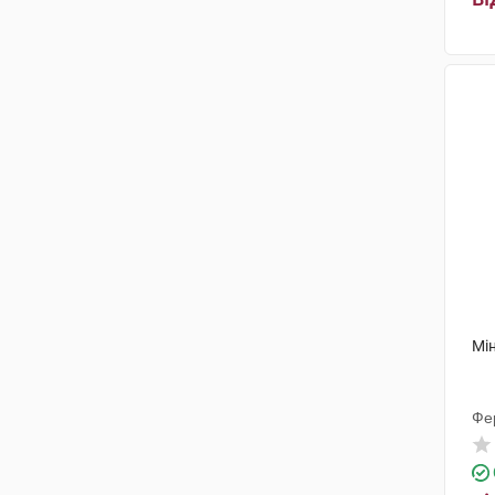
Мін
Фе