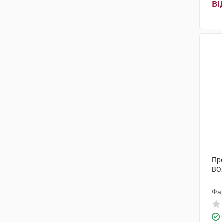
ві
Про
ВО
Фа