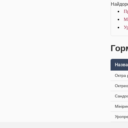
Найдоро
Пр
Мі
Ур
Гор
Назва
Октра 
Октрео
Сандос
Мініри
Уропре