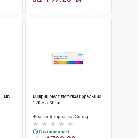
грн
КУПИТИ
,1 мг/
Мінірин Мелт ліофілізат оральний
120 мкг 30 шт
Феррінг Інтернешнл Сентер
Є в наявності