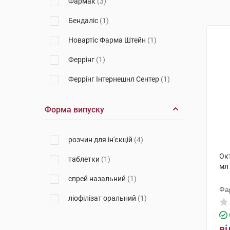
Фармак
(3)
Бендаліс
(1)
Новартіс Фарма Штейн
(1)
Феррінг
(1)
Феррінг Інтернешнл Сентер
(1)
Форма випуску
розчин для ін'єкцій
(4)
Окт
таблетки
(1)
мл 
спрей назальний
(1)
Фа
ліофілізат оральний
(1)
ві