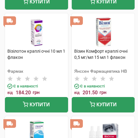
КУПИТИ
КУПИТИ
Візілотон краплі очні 10 мл 1
Візин Комфорт краплі очні
флакон
0,5 мг/мл 15 мл 1 флакон
Фармак
Янссен Фармацевтика НВ
Є в наявності
Є в наявності
184.20
грн
201.50
грн
від
від
КУПИТИ
КУПИТИ