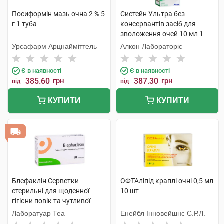
Посиформін мазь очна 2 % 5
Систейн Ультра без
г 1 туба
консервантів засіб для
зволоження очей 10 мл 1
флакон
Урсафарм Арцнайміттель
Алкон Лабораторіс
Є в наявності
Є в наявності
385.60
грн
387.30
грн
від
від
КУПИТИ
КУПИТИ
Блефаклін Серветки
ОФТАліпід краплі очні 0,5 мл
стерильні для щоденної
10 шт
гігієни повік та чутливої
шкіри 20 шт
Лаборатуар Теа
Енейбл Інновейшнс С.Р.Л.