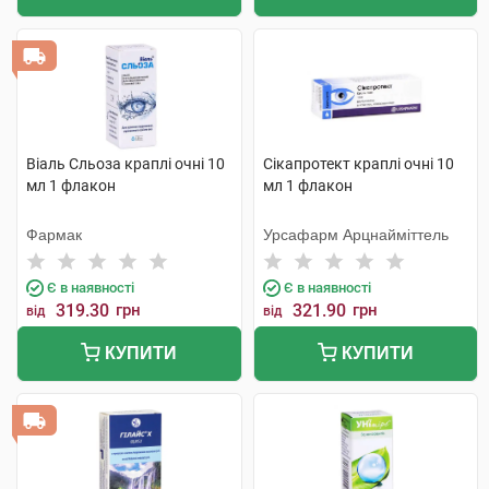
Віаль Сльоза краплі очні 10
Сікапротект краплі очні 10
мл 1 флакон
мл 1 флакон
Фармак
Урсафарм Арцнайміттель
Є в наявності
Є в наявності
319.30
грн
321.90
грн
від
від
КУПИТИ
КУПИТИ