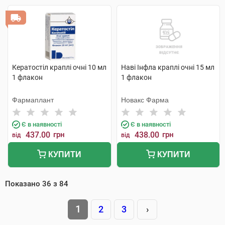
Кератостіл краплі очні 10 мл
Наві Інфла краплі очні 15 мл
1 флакон
1 флакон
Фармаплант
Новакс Фарма
Є в наявності
Є в наявності
437.00
грн
438.00
грн
від
від
КУПИТИ
КУПИТИ
Показано
36
з
84
1
2
3
›