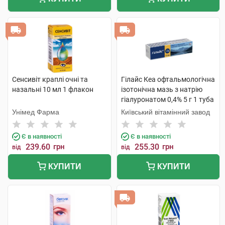
Сенсивіт краплі очні та
Гілайс Кеа офтальмологічна
назальні 10 мл 1 флакон
ізотонічна мазь з натрію
гіалуронатом 0,4% 5 г 1 туба
Унімед Фарма
Київський вітамінний завод
Є в наявності
Є в наявності
239.60
грн
255.30
грн
від
від
КУПИТИ
КУПИТИ