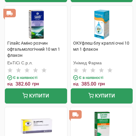
Гілайс Аміно розчин
ОКУфлеш блу краплі очні 10
офтальмологічний 10 мл 1
мл 1 флакон
флакон
ЕнТіСі С.р.л.
Унімед Фарма
Є в наявності
Є в наявності
382.60
грн
385.00
грн
від
від
КУПИТИ
КУПИТИ