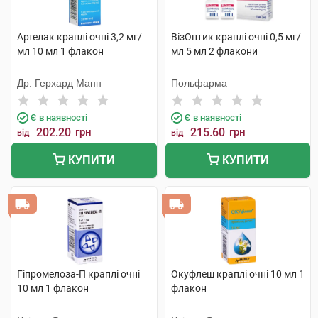
Артелак краплі очні 3,2 мг/
ВізОптик краплі очні 0,5 мг/
мл 10 мл 1 флакон
мл 5 мл 2 флакони
Др. Герхард Манн
Польфарма
Є в наявності
Є в наявності
202.20
грн
215.60
грн
від
від
КУПИТИ
КУПИТИ
Гіпромелоза-П краплі очні
Окуфлеш краплі очні 10 мл 1
10 мл 1 флакон
флакон