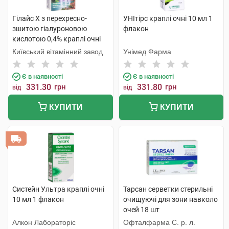
Гілайс Х з перехресно-
УНІтірс краплі очні 10 мл 1
зшитою гіалуроновою
флакон
кислотою 0,4% краплі очні
10 мл 1 флакон
Київський вітамінний завод
Унімед Фарма
Є в наявності
Є в наявності
331.30
грн
331.80
грн
від
від
КУПИТИ
КУПИТИ
Систейн Ультра краплі очні
Тарсан серветки стерильні
10 мл 1 флакон
очищуючі для зони навколо
очей 18 шт
Алкон Лабораторіс
Офталфарма С. р. л.