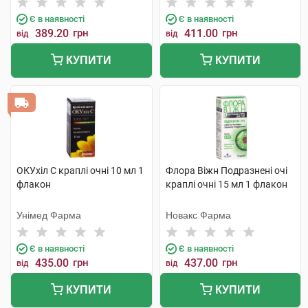
Є в наявності
Є в наявності
389.20
грн
411.00
грн
від
від
КУПИТИ
КУПИТИ
ОКУхіл С краплі очні 10 мл 1
Флора Віжн Подразнені очі
флакон
краплі очні 15 мл 1 флакон
Унімед Фарма
Новакс Фарма
Є в наявності
Є в наявності
435.00
грн
437.00
грн
від
від
КУПИТИ
КУПИТИ