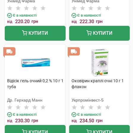
Унімед Фарма
Унімед Фарма
Є в наявності
Є в наявності
220.20
грн
222.30
грн
від
від
КУПИТИ
КУПИТИ
Відісік гель очний 0,2 % 10 г 1
Оковірин краплі очні 10 г 1
туба
флакон
Др. Герхард Манн
Укрпромінвест-5
Є в наявності
Є в наявності
230.30
грн
234.50
грн
від
від
КУПИТИ
КУПИТИ