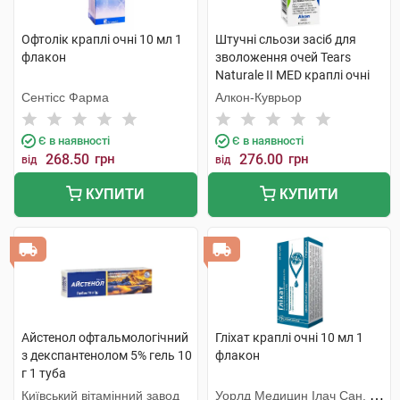
Офтолік краплі очні 10 мл 1
Штучні сльози засіб для
флакон
зволоження очей Tears
Naturale II MED краплі очні
15 мл 1 флакон
Сентісс Фарма
Алкон-Куврьор
Є в наявності
Є в наявності
268.50
грн
276.00
грн
від
від
КУПИТИ
КУПИТИ
Айстенол офтальмологічний
Гліхат краплі очні 10 мл 1
з декспантенолом 5% гель 10
флакон
г 1 туба
Київський вітамінний завод
Уорлд Медицин Ілач Сан. Ве