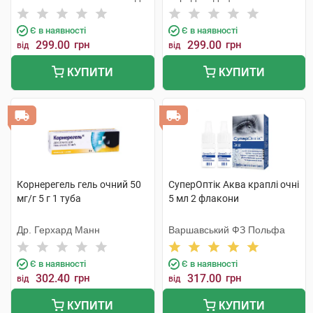
Тідж
Є в наявності
Є в наявності
299.00
грн
299.00
грн
від
від
КУПИТИ
КУПИТИ
Корнерегель гель очний 50
СуперОптік Аква краплі очні
мг/г 5 г 1 туба
5 мл 2 флакони
Др. Герхард Манн
Варшавський ФЗ Польфа
Є в наявності
Є в наявності
302.40
грн
317.00
грн
від
від
КУПИТИ
КУПИТИ