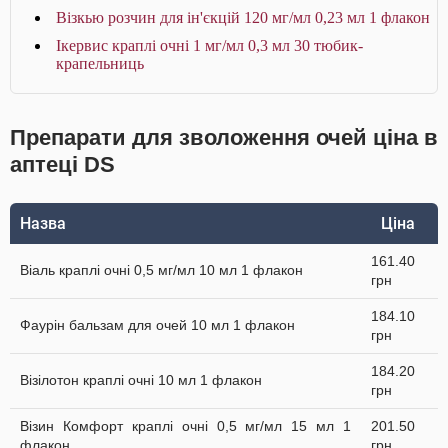
Візкью розчин для ін'єкцій 120 мг/мл 0,23 мл 1 флакон
Ікервис краплі очні 1 мг/мл 0,3 мл 30 тюбик-
крапельниць
Препарати для зволоження очей ціна в
аптеці DS
Назва
Ціна
161.40
Віаль краплі очні 0,5 мг/мл 10 мл 1 флакон
грн
184.10
Фаурін бальзам для очей 10 мл 1 флакон
грн
184.20
Візілотон краплі очні 10 мл 1 флакон
грн
Візин Комфорт краплі очні 0,5 мг/мл 15 мл 1
201.50
флакон
грн