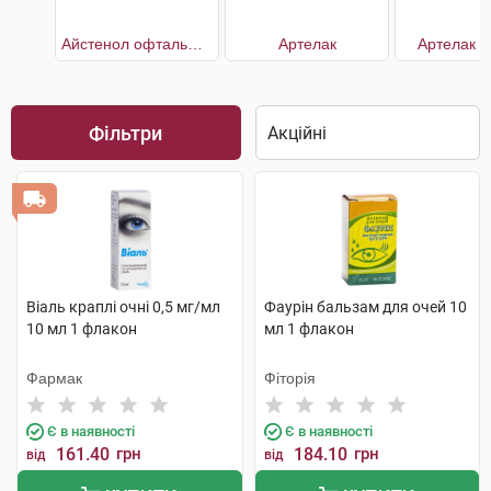
Айстенол офтальмологічний з декспантенолом 5%
Артелак
Артелак К
Фільтри
Віаль краплі очні 0,5 мг/мл
Фаурін бальзам для очей 10
10 мл 1 флакон
мл 1 флакон
Фармак
Фіторія
Є в наявності
Є в наявності
161.40
грн
184.10
грн
від
від