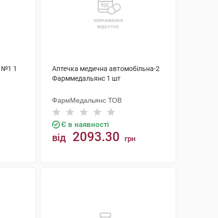
 №1 1
Аптечка медична автомобільна-2
Фарммедальянс 1 шт
ФармМедальянс ТОВ
Є в наявності
2093.30
від
грн
КУПИТИ