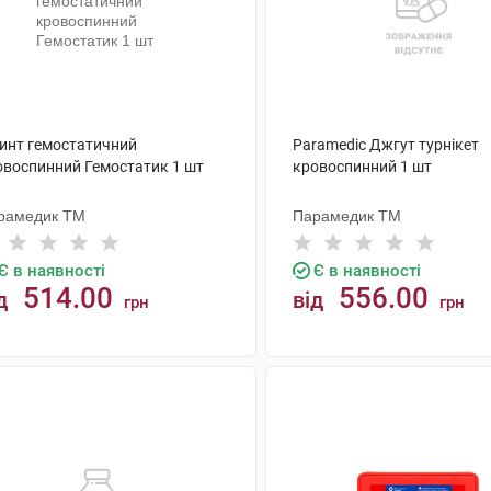
бинт гемостатичний
Paramedic Джгут турнікет
овоспинний Гемостатик 1 шт
кровоспинний 1 шт
рамедик ТМ
Парамедик ТМ
Є в наявності
Є в наявності
514.00
556.00
д
від
грн
грн
КУПИТИ
КУПИТИ