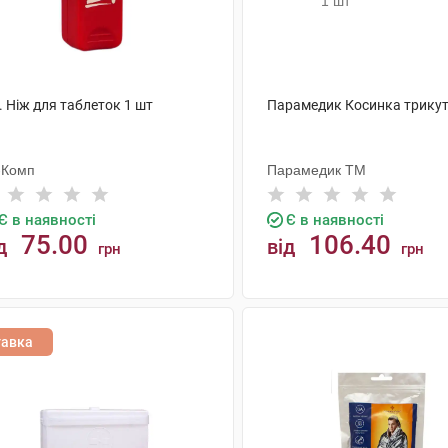
. Ніж для таблеток 1 шт
Парамедик Косинка трикут
-Комп
Парамедик ТМ
Є в наявності
Є в наявності
75.00
106.40
д
від
грн
грн
КУПИТИ
КУПИТИ
тавка