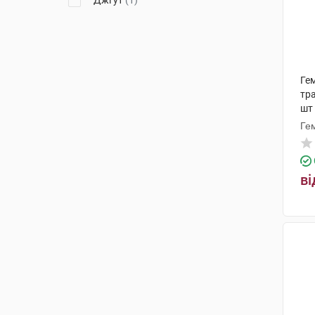
Джгут
(1)
Ге
тр
шт
Ге
ві