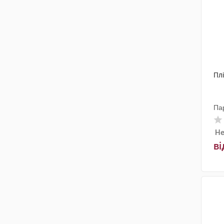
Пл
Па
Не
ві