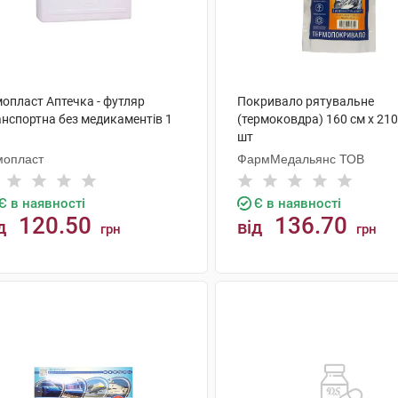
мопласт Аптечка - футляр
Покривало рятувальне
анспортна без медикаментів 1
(термоковдра) 160 см х 210
шт
мопласт
ФармМедальянс ТОВ
Є в наявності
Є в наявності
120.50
136.70
д
від
грн
грн
КУПИТИ
КУПИТИ