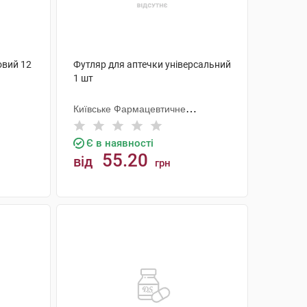
овий 12
Футляр для аптечки універсальний
1 шт
Київське Фармацевтичне
Товариство ТОВ (Україна)
Є в наявності
55.20
від
грн
КУПИТИ