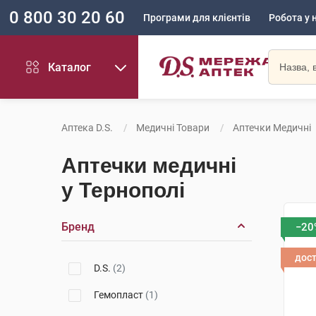
0 800 30 20 60
Програми для клієнтів
Робота у 
Каталог
Аптека D.S.
Медичні Товари
Аптечки Медичні
Аптечки медичні
у Тернополі
Бренд
−20
дос
D.S.
(2)
Гемопласт
(1)