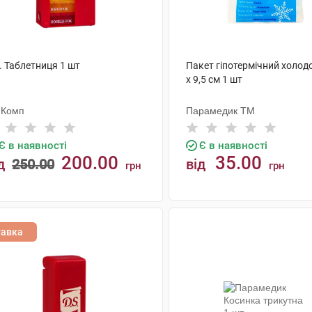
. Таблетниця 1 шт
Пакет гіпотермічний холод
x 9,5 см 1 шт
-Комп
Парамедик ТМ
Є в наявності
Є в наявності
200.00
35.00
д
250.00
від
грн
грн
КУПИТИ
КУПИТИ
тавка