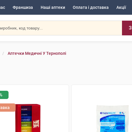
нас
Франшиза
Наші аптеки
Оплата і доставка
Акції
З
Аптечки Медичні У Тернополі
%
тавка