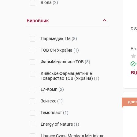
Віола
(2)
Виробник
D.S
Парамедик ТМ
(8)
Ел
ТОВ Січ Україна
(1)
ФармМедальянс ТОВ
(8)
ві
Київське Фармацевтичне
Товариство ТОВ (Україна)
(1)
Ел-Комп
(2)
Зентекс
(1)
дос
Гемопласт
(1)
Energy of Nature
(1)
Цзянсу Суюн Медікал Метіріалс