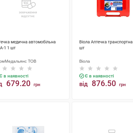
течка медична автомобільна
Віола Аптечка транспортна
А-1 1 шт
шт
рмМедальянс ТОВ
Віола
Є в наявності
Є в наявності
679.20
876.50
д
від
грн
грн
КУПИТИ
КУПИТИ