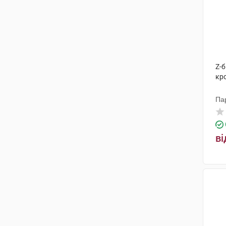
Z-
кр
Па
ві