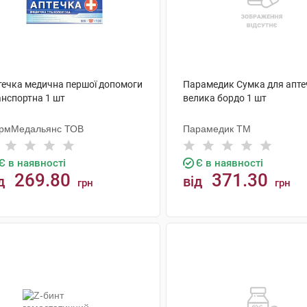
течка медична першої допомоги
Парамедик Сумка для апте
анспортна 1 шт
велика бордо 1 шт
рмМедальянс ТОВ
Парамедик ТМ
Є в наявності
Є в наявності
269.80
371.30
д
від
грн
грн
КУПИТИ
КУПИТИ