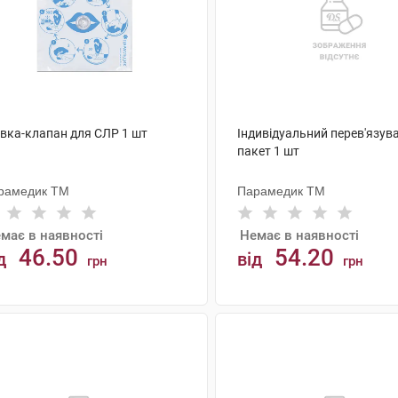
івка-клапан для СЛР 1 шт
Індивідуальний перев'язув
пакет 1 шт
рамедик ТМ
Парамедик ТМ
має в наявності
Немає в наявності
46.50
54.20
д
від
грн
грн
АНАЛОГИ
АНАЛОГИ