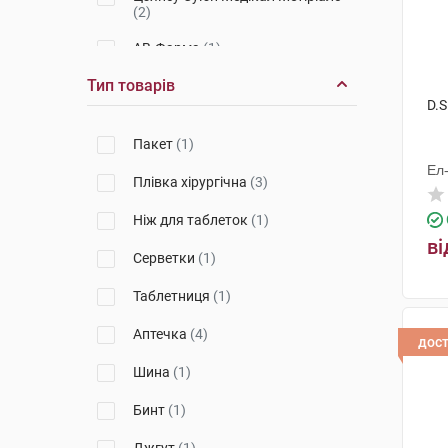
(2)
АВ-Фарма
(1)
Тип товарів
Віола
(2)
D.S
Пакет
(1)
Ел
Плівка хірургічна
(3)
Ніж для таблеток
(1)
ві
Серветки
(1)
Таблетниця
(1)
Аптечка
(4)
дос
Шина
(1)
Бинт
(1)