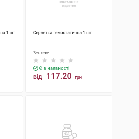
на 1 шт
Серветка гемостатична 1 шт
Зентекс
Є в наявності
117.20
від
грн
КУПИТИ