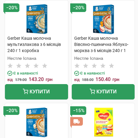
−20%
−20%
Gerber Каша молочна
Gerber Каша молочна
мультизлакова з 6 місяців
Вівсяно-пшенична Яблуко-
240 г 1 коробка
морква з 6 місяців 240 г 1
коробка
Нестле Іспана
Нестле Іспана
Є в наявності
Є в наявності
143.20
150.40
грн
грн
від
179.00
від
188.00
КУПИТИ
КУПИТИ
−20%
−15%