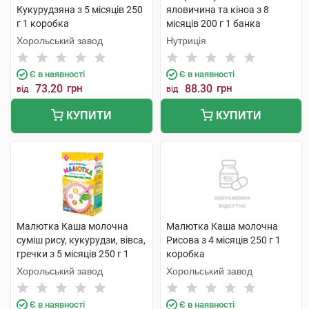
Кукурудзяна з 5 місяців 250
яловичина та кіноа з 8
г 1 коробка
місяців 200 г 1 банка
Хорольський завод
Нутриція
Є в наявності
Є в наявності
73.20
грн
88.30
грн
від
від
КУПИТИ
КУПИТИ
Малютка Каша молочна
Малютка Каша молочна
суміш рису, кукурудзи, вівса,
Рисова з 4 місяців 250 г 1
гречки з 5 місяців 250 г 1
коробка
коробка
Хорольський завод
Хорольський завод
Є в наявності
Є в наявності