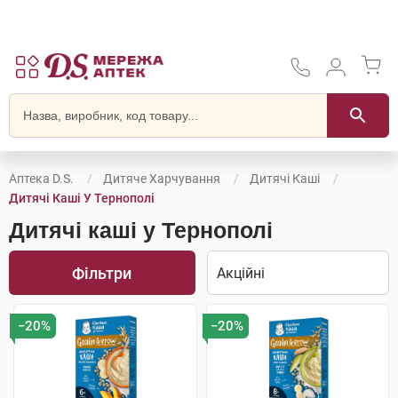
Аптека D.S.
Дитяче Харчування
Дитячі Каші
Дитячі Каші У Тернополі
Дитячі каші у Тернополі
Фільтри
−20%
−20%