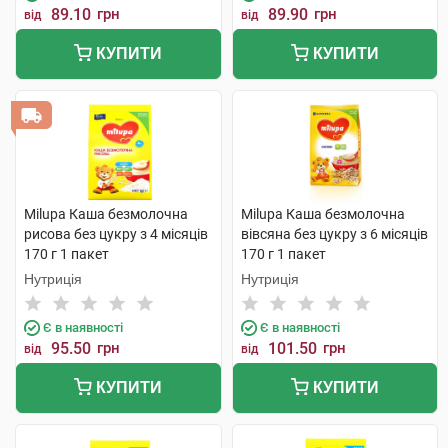
89.10
грн
89.90
грн
від
від
КУПИТИ
КУПИТИ
Milupa Каша безмолочна
Milupa Каша безмолочна
рисова без цукру з 4 місяців
вівсяна без цукру з 6 місяців
170 г 1 пакет
170 г 1 пакет
Нутриція
Нутриція
Є в наявності
Є в наявності
95.50
грн
101.50
грн
від
від
КУПИТИ
КУПИТИ