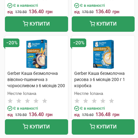
Є в наявності
Є в наявності
136.40
136.40
грн
грн
від
170.50
від
170.50
КУПИТИ
КУПИТИ
−20%
−20%
Gerber Каша безмолочна
Gerber Каша безмолочна
вівсяно-пшенична з
рисова з 6 місяців 200 г 1
чорносливом з 6 місяців 200
коробка
г 1 коробка
Нестле Іспана
Нестле Іспана
Є в наявності
Є в наявності
136.40
136.48
грн
грн
від
170.50
від
170.60
КУПИТИ
КУПИТИ