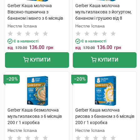
Gerber Каша молочна
Gerber Каша молочна
Вівсяно-пшенична з
мультизлакова з йогуртом,
бананом і манго з 6 місяців
бананом і грушею від 8
240 г 1 коробка
місяців 240 г 1 коробка
Нестле Іспана
Нестле Іспана
Є в наявності
Є в наявності
136.00
136.00
грн
грн
від
170.00
від
170.00
КУПИТИ
КУПИТИ
−20%
−20%
Gerber Каша безмолочна
Gerber Каша молочна
мультизлакова з 6 місяців
рисова з бананом з 6 місяців
200 г 1 коробка
200 г 1 коробка
Нестле Іспана
Нестле Іспана