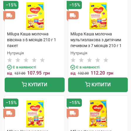
−15%
−15%
Milupa Каша молочна
Milupa Каша молочна
вівсяна з 6 місяців 210 г 1
мультизлакова з дитячим
пакет
печивом з 7 місяців 210 г 1
пакет
Нутриція
Нутриція
Є в наявності
Є в наявності
107.95
112.20
грн
грн
від
127.00
від
132.00
КУПИТИ
КУПИТИ
−15%
−15%