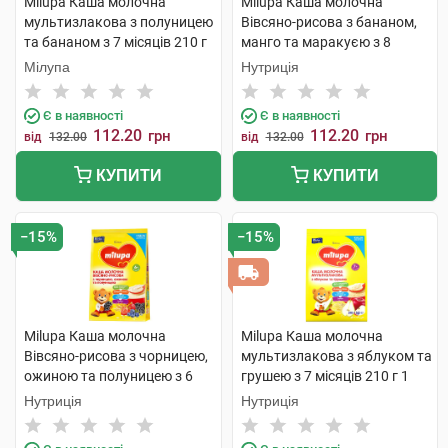
Milupa Каша молочна
Milupa Каша молочна
мультизлакова з полуницею
Вівсяно-рисова з бананом,
та бананом з 7 місяців 210 г
манго та маракуєю з 8
1 пакет
місяців 210 г 1 пакет
Мілупа
Нутриція
Є в наявності
Є в наявності
112.20
112.20
грн
грн
від
132.00
від
132.00
КУПИТИ
КУПИТИ
−15%
−15%
Milupa Каша молочна
Milupa Каша молочна
Вівсяно-рисова з чорницею,
мультизлакова з яблуком та
ожиною та полуницею з 6
грушею з 7 місяців 210 г 1
місяців 210 г 1 пакет
пакет
Нутриція
Нутриція