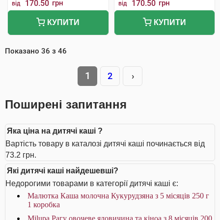
170.50
грн
170.50
грн
від
від
КУПИТИ
КУПИТИ
Показано
36
з
46
1
2
›
Поширені запитання
Яка ціна на дитячі каші ?
Вартість товару в каталозі дитячі каші починається від
73.2 грн.
Які дитячі каші найдешевші?
Недорогими товарами в категорії дитячі каші є:
Малютка Каша молочна Кукурудзяна з 5 місяців 250 г
1 коробка
Milupa Рагу овочеве яловичина та кіноа з 8 місяців 200