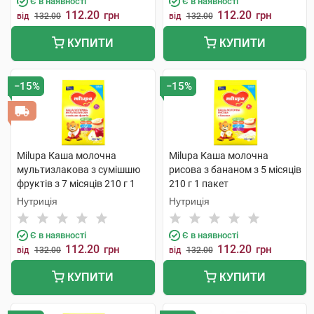
Є в наявності
Є в наявності
112.20
112.20
грн
грн
від
132.00
від
132.00
КУПИТИ
КУПИТИ
−15%
−15%
Milupa Каша молочна
Milupa Каша молочна
мультизлакова з сумішшю
рисова з бананом з 5 місяців
фруктів з 7 місяців 210 г 1
210 г 1 пакет
пакет
Нутриція
Нутриція
Є в наявності
Є в наявності
112.20
112.20
грн
грн
від
132.00
від
132.00
КУПИТИ
КУПИТИ