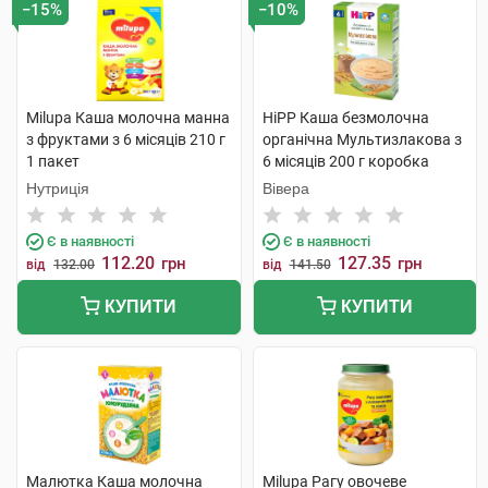
−15%
−10%
Milupa Каша молочна манна
HiPP Каша безмолочна
з фруктами з 6 місяців 210 г
органічна Мультизлакова з
1 пакет
6 місяців 200 г коробка
Нутриція
Вівера
Є в наявності
Є в наявності
112.20
127.35
грн
грн
від
132.00
від
141.50
КУПИТИ
КУПИТИ
Малютка Каша молочна
Milupa Рагу овочеве