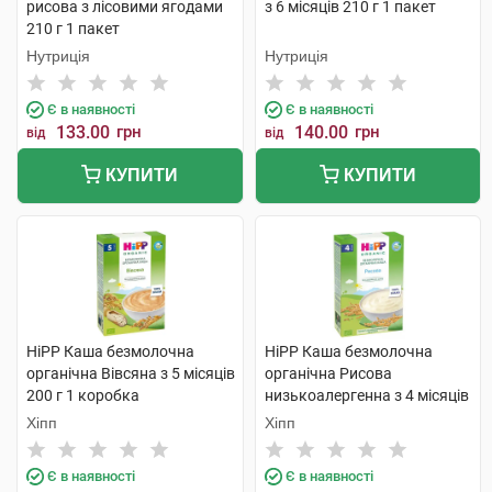
рисова з лісовими ягодами
з 6 місяців 210 г 1 пакет
210 г 1 пакет
Нутриція
Нутриція
Є в наявності
Є в наявності
133.00
грн
140.00
грн
від
від
КУПИТИ
КУПИТИ
HiPP Каша безмолочна
HiPP Каша безмолочна
органічна Вівсяна з 5 місяців
органічна Рисова
200 г 1 коробка
низькоалергенна з 4 місяців
200 г 1 коробка
Хіпп
Хіпп
Є в наявності
Є в наявності