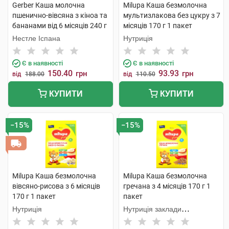
Gerber Каша молочна
Milupa Каша безмолочна
пшенично-вівсяна з кіноа та
мультизлакова без цукру з 7
бананами від 6 місяців 240 г
місяців 170 г 1 пакет
1 коробка
Нестле Іспана
Нутриція
Є в наявності
Є в наявності
150.40
93.93
грн
грн
від
188.00
від
110.50
КУПИТИ
КУПИТИ
−15%
−15%
Milupa Каша безмолочна
Milupa Каша безмолочна
вівсяно-рисова з 6 місяців
гречана з 4 місяців 170 г 1
170 г 1 пакет
пакет
Нутриція
Нутриція заклади
продукційне