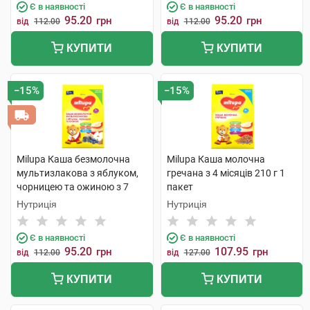
Є в наявності
Є в наявності
95.20
95.20
грн
грн
від
112.00
від
112.00
КУПИТИ
КУПИТИ
−15%
−15%
Milupa Каша безмолочна
Milupa Каша молочна
мультизлакова з яблуком,
гречана з 4 місяців 210 г 1
чорницею та ожиною з 7
пакет
місяців 170 г 1 пакет
Нутриція
Нутриція
Є в наявності
Є в наявності
95.20
107.95
грн
грн
від
112.00
від
127.00
КУПИТИ
КУПИТИ