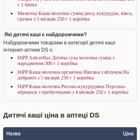
г 1 банка
Малютка Каша молочна суміш рису, кукурудзи, вівса,
гречки з 5 місяців 250 г 1 коробка
Які дитячі каші є найдорожчими?
Найдорожчими товарами в категорії дитячі каші
інтернет-аптеки DS є:
HiPP Anti-reflux Дитяча суха молочна суміш з
народження 300 г 1 коробка
HiPP Каша молочна органічна Вівсяна з яблуком На
добраніч з 5 місяців 250 г 1 коробка
HiPP Каша молочна Рисово-кукурудзяна Персики-
абрикоси з пребіотиками з 4 місяців 250 г 1 коробка
Дитячі каші ціна в аптеці DS
Назва
Ціна