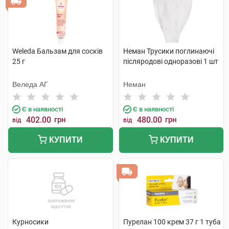
Weleda Бальзам для сосків
Неман Трусики поглинаючі
25 г
післяродові одноразові 1 шт
Веледа АГ
Неман
Є в наявності
Є в наявності
402.00
грн
480.00
грн
від
від
КУПИТИ
КУПИТИ
Курносики
Пурелан 100 крем 37 г 1 туба