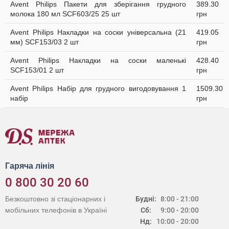
Avent Philips Пакети для зберігання грудного
389.30
молока 180 мл SCF603/25 25 шт
грн
Avent Philips Накладки на соски універсальна (21
419.05
мм) SCF153/03 2 шт
грн
Avent Philips Накладки на соски маленькі
428.40
SCF153/01 2 шт
грн
Avent Philips Набір для грудного вигодовування 1
1509.30
набір
грн
Гаряча лінія
0 800 30 20 60
Безкоштовно зі стаціонарних і
Будні:
8:00 - 21:00
мобільних телефонів в Україні
Сб:
9:00 - 20:00
Нд:
10:00 - 20:00