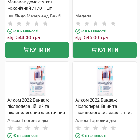
Молоковідсмоктувач
механічний 7170 1 шт
Іву Ліндо Мазер енд Бейбі
Медела
Продактс
Є в наявності
Є в наявності
544.30
грн
595.00
грн
від
від
КУПИТИ
КУПИТИ
Алком 2022 Бандаж
Алком 2022 Бандаж
післяопераційний та
післяопераційний та
післяпологовий еластичний
післяпологовий еластичний
Євро розмір 5 1 шт
Євро розмір 5 1 шт
Алком Торговий дім
Алком Торговий дім
Є в наявності
Є в наявності