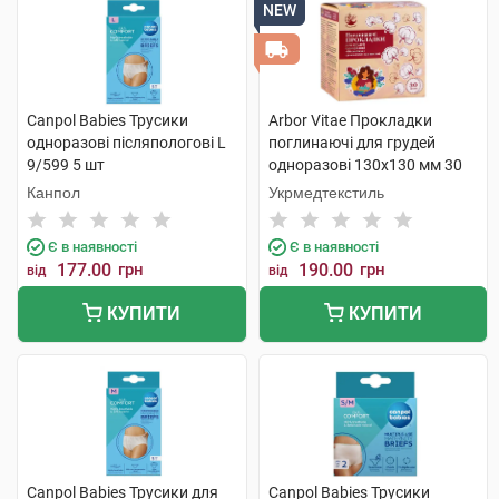
NEW
Canpol Babies Трусики
Arbor Vitae Прокладки
одноразові післяпологові L
поглинаючі для грудей
9/599 5 шт
одноразові 130х130 мм 30
шт
Канпол
Укрмедтекстиль
Є в наявності
Є в наявності
177.00
грн
190.00
грн
від
від
КУПИТИ
КУПИТИ
Canpol Babies Трусики для
Canpol Babies Трусики