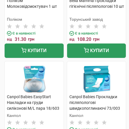
Поліком
Bella Мamma Прокладки
Молоковідсмоктувач 1 шт
гiгiєнiчнi післяпологові 10 шт
Поліком
Торунський завод
Є в наявності
Є в наявності
31.30
грн
108.20
грн
від
від
КУПИТИ
КУПИТИ
Canpol Babies EasyStart
Canpol Babies Прокладки
Накладки на груди
післяпологові
силіконові M/L пара 18/603
швидкопоглинаючі 73/003
2 шт
10 шт
Канпол
Канпол