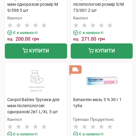
мам одноразові розмір M
післяпологові розмір S/M
9/598 5 шт
73/001 2 шт
Канпол
Канпол
Є в наявності
Є в наявності
200.00
грн
271.00
грн
від
від
КУПИТИ
КУПИТИ
Canpol Babies Трусики для
Бепантен мазь 5 % 30 г 1
мам післяпологові
туба
одноразові 2в1 L/XL 5 шт
Канпол
Грензах Продуктіонс
Є в наявності
Є в наявності