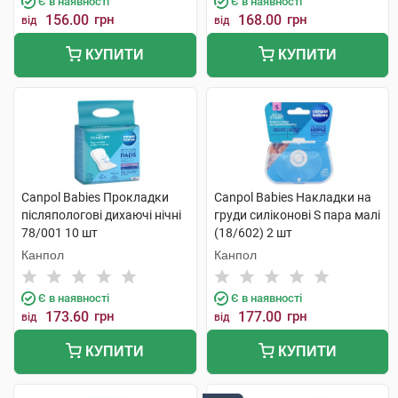
Є в наявності
Є в наявності
156.00
грн
168.00
грн
від
від
КУПИТИ
КУПИТИ
Canpol Babies Прокладки
Canpol Babies Накладки на
післяпологові дихаючі нічні
груди силіконові S пара малі
78/001 10 шт
(18/602) 2 шт
Канпол
Канпол
Є в наявності
Є в наявності
173.60
грн
177.00
грн
від
від
КУПИТИ
КУПИТИ