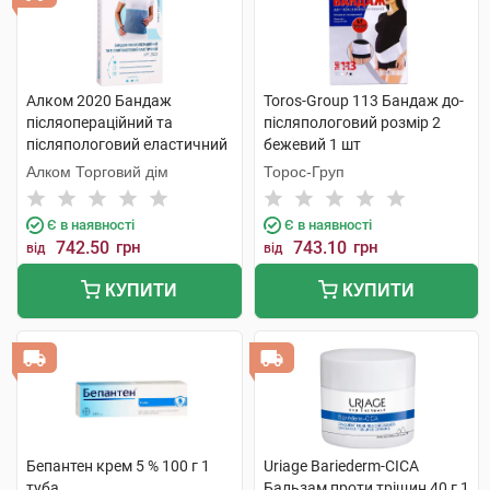
Алком 2020 Бандаж
Toros-Group 113 Бандаж до-
післяопераційний та
післяпологовий розмір 2
післяпологовий еластичний
бежевий 1 шт
розмір 1 1 шт
Алком Торговий дім
Торос-Груп
Є в наявності
Є в наявності
742.50
грн
743.10
грн
від
від
КУПИТИ
КУПИТИ
Бепантен крем 5 % 100 г 1
Uriage Bariederm-CICA
туба
Бальзам проти тріщин 40 г 1