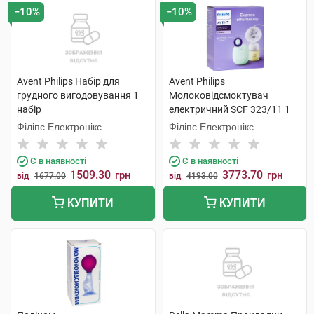
−10%
−10%
Avent Philips Набір для
Avent Philips
грудного вигодовування 1
Молоковідсмоктувач
набір
електричний SCF 323/11 1
шт
Філіпс Електронікс
Філіпс Електронікс
Є в наявності
Є в наявності
1509.30
3773.70
грн
грн
від
1677.00
від
4193.00
КУПИТИ
КУПИТИ