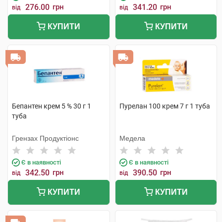
276.00
грн
341.20
грн
від
від
КУПИТИ
КУПИТИ
Бепантен крем 5 % 30 г 1
Пурелан 100 крем 7 г 1 туба
туба
Грензах Продуктіонс
Медела
Є в наявності
Є в наявності
342.50
грн
390.50
грн
від
від
КУПИТИ
КУПИТИ