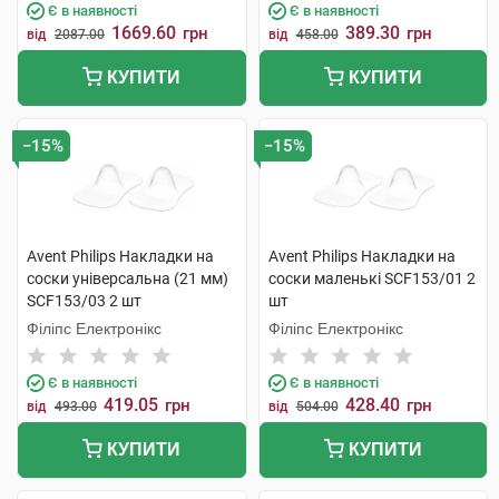
Є в наявності
Є в наявності
1669.60
389.30
грн
грн
від
2087.00
від
458.00
КУПИТИ
КУПИТИ
−15%
−15%
Avent Philips Накладки на
Avent Philips Накладки на
соски універсальна (21 мм)
соски маленькі SCF153/01 2
SCF153/03 2 шт
шт
Філіпс Електронікс
Філіпс Електронікс
Є в наявності
Є в наявності
419.05
428.40
грн
грн
від
493.00
від
504.00
КУПИТИ
КУПИТИ