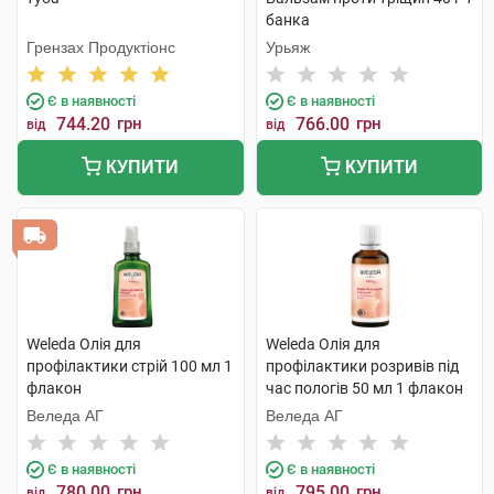
банка
Грензах Продуктіонс
Урьяж
Є в наявності
Є в наявності
744.20
грн
766.00
грн
від
від
КУПИТИ
КУПИТИ
Weleda Олія для
Weleda Олія для
профілактики стрій 100 мл 1
профілактики розривів під
флакон
час пологів 50 мл 1 флакон
Веледа АГ
Веледа АГ
Є в наявності
Є в наявності
780.00
грн
795.00
грн
від
від