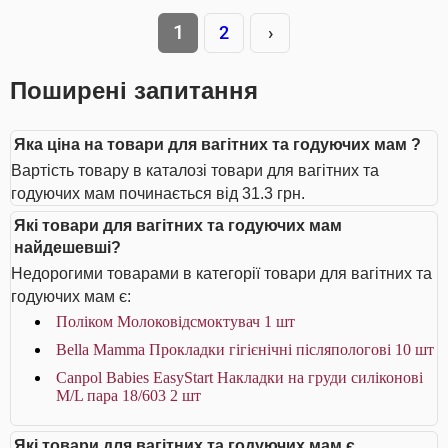
1
2
›
Поширені запитання
Яка ціна на товари для вагітних та годуючих мам ?
Вартість товару в каталозі товари для вагітних та
годуючих мам починається від 31.3 грн.
Які товари для вагітних та годуючих мам
найдешевші?
Недорогими товарами в категорії товари для вагітних та
годуючих мам є:
Поліком Молоковідсмоктувач 1 шт
Bella Мamma Прокладки гiгiєнiчнi післяпологові 10 шт
Canpol Babies EasyStart Накладки на груди силіконові
M/L пара 18/603 2 шт
Які товари для вагітних та годуючих мам є