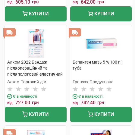
605.10
грн
642.00
грн
від
від
КУПИТИ
КУПИТИ
Алком 2022 Бандаж
Бепантен мазь 5 % 100 г 1
післяопераційний та
туба
післяпологовий еластичний
Євро розмір 2 1 шт
Алком Торговий дім
Грензах Продуктіонс
Є в наявності
Є в наявності
727.00
грн
742.40
грн
від
від
КУПИТИ
КУПИТИ