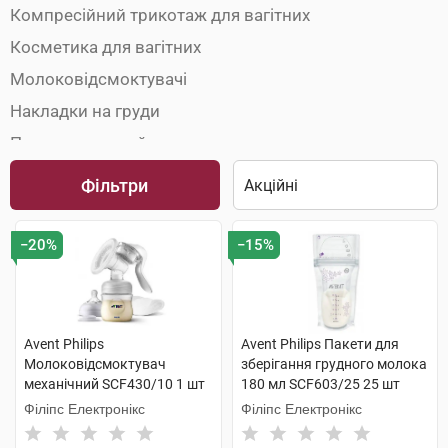
Компресійний трикотаж для вагітних
Косметика для вагітних
Молоковідсмоктувачі
Накладки на груди
Пакети та контейнери для молока
Пояси до- і післяпологові
Фільтри
−20%
−15%
Avent Philips
Avent Philips Пакети для
Молоковідсмоктувач
зберігання грудного молока
механічний SCF430/10 1 шт
180 мл SCF603/25 25 шт
Філіпс Електронікс
Філіпс Електронікс