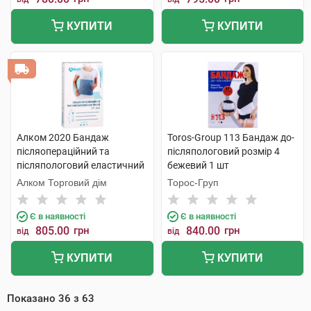
КУПИТИ
КУПИТИ
Алком 2020 Бандаж
Toros-Group 113 Бандаж до-
післяопераційний та
післяпологовий розмір 4
післяпологовий еластичний
бежевий 1 шт
розмір 7 1 шт
Алком Торговий дім
Торос-Груп
Є в наявності
Є в наявності
805.00
грн
840.00
грн
від
від
КУПИТИ
КУПИТИ
Показано
36
з
63