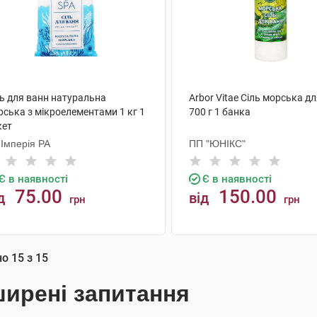
ль для ванн натуральна
Arbor Vitae Сіль морська д
рська з мікроелементами 1 кг 1
700 г 1 банка
кет
 Імперія РА
ПП "ЮНІКС"
Є в наявності
Є в наявності
75.00
150.00
д
від
грн
грн
КУПИТИ
КУПИТИ
но
15
з
15
ирені запитання