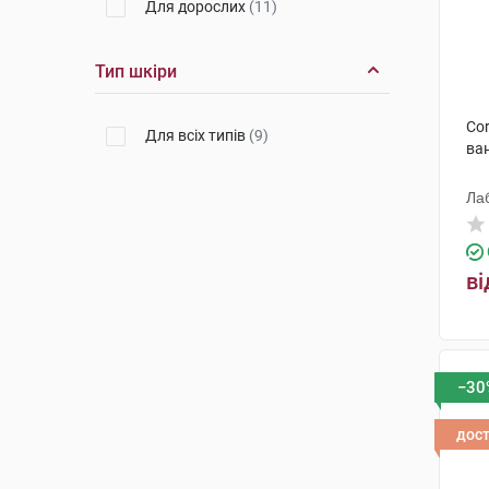
Для дорослих
(11)
Тип шкіри
Cor
Для всіх типів
(9)
ван
Ла
ві
−30
дос