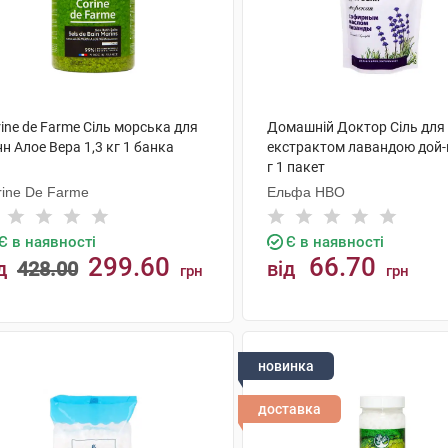
ine de Farme Сіль морська для
Домашній Доктор Сіль для 
н Алое Вера 1,3 кг 1 банка
екстрактом лавандою дой-
г 1 пакет
rine De Farme
Ельфа НВО
Є в наявності
Є в наявності
299.60
66.70
д
428.00
від
грн
грн
КУПИТИ
КУПИТИ
новинка
доставка