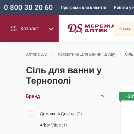
0 800 30 20 60
Програми для клієнтів
Робота у 
Каталог
Аптека D.S.
Косметика Для Ванни І Душу
Сіль
Сіль для ванни у
Тернополі
Бренд
−30
Домашній Доктор
(2)
Arbor Vitae
(1)