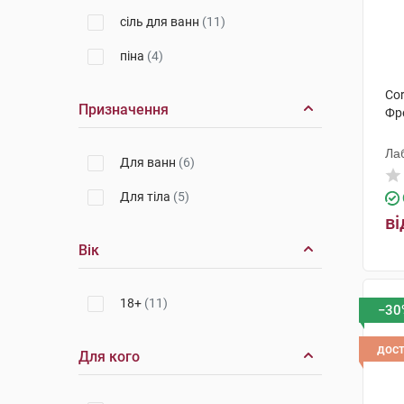
сіль для ванн
(11)
піна
(4)
Cor
Призначення
Фре
Ла
Для ванн
(6)
Для тіла
(5)
ві
Вік
18+
(11)
−30
дос
Для кого