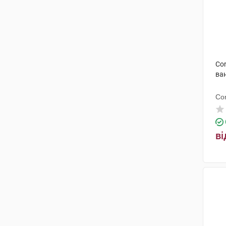
Cor
ван
Co
ві