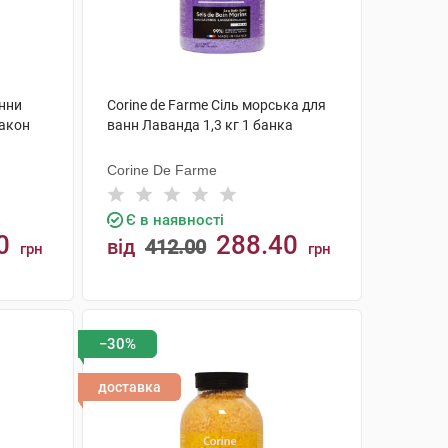
анни
Corine de Farme Сіль морська для
лакон
ванн Лаванда 1,3 кг 1 банка
Corine De Farme
Є в наявності
0
288.40
від
412.00
грн
грн
КУПИТИ
−30%
доставка