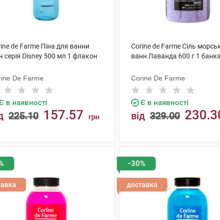
ine de Farme Піна для ванни
Corine de Farme Сіль морсь
ч серія Disney 500 мл 1 флакон
ванн Лаванда 600 г 1 банк
rine De Farme
Corine De Farme
Є в наявності
Є в наявності
157.57
230.3
д
225.10
від
329.00
грн
КУПИТИ
КУПИТИ
%
−30%
тавка
доставка