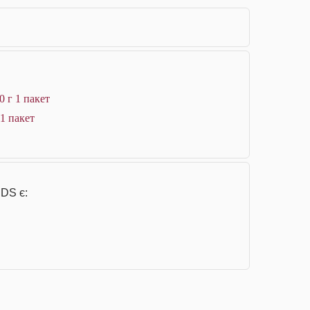
 г 1 пакет
1 пакет
 DS є: