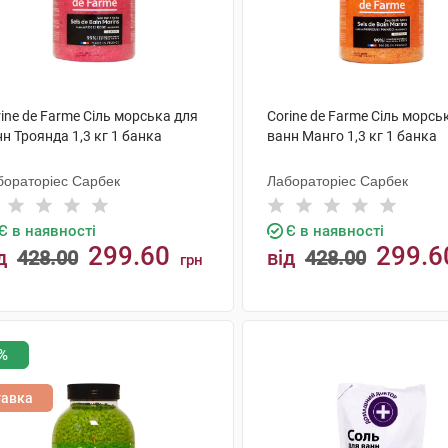
ine de Farme Сіль морська для
Corine de Farme Сіль морсь
н Троянда 1,3 кг 1 банка
ванн Манго 1,3 кг 1 банка
бораторіес Сарбек
Лабораторіес Сарбек
Є в наявності
Є в наявності
299.60
299.6
д
428.00
від
428.00
грн
КУПИТИ
КУПИТИ
%
тавка