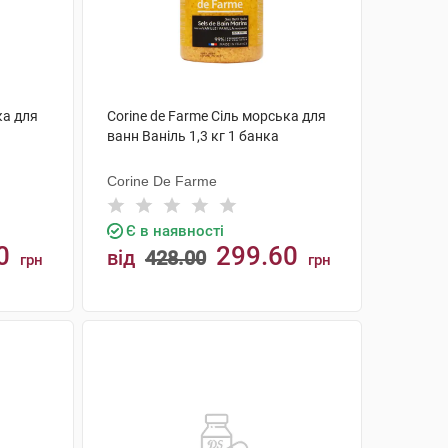
ка для
Corine de Farme Сіль морська для
ванн Ваніль 1,3 кг 1 банка
Corine De Farme
Є в наявності
0
299.60
від
428.00
грн
грн
КУПИТИ