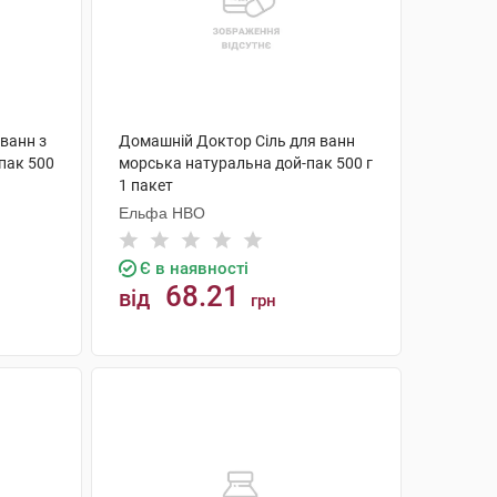
ванн з
Домашній Доктор Сіль для ванн
пак 500
морська натуральна дой-пак 500 г
1 пакет
Ельфа НВО
Є в наявності
68.21
від
грн
КУПИТИ