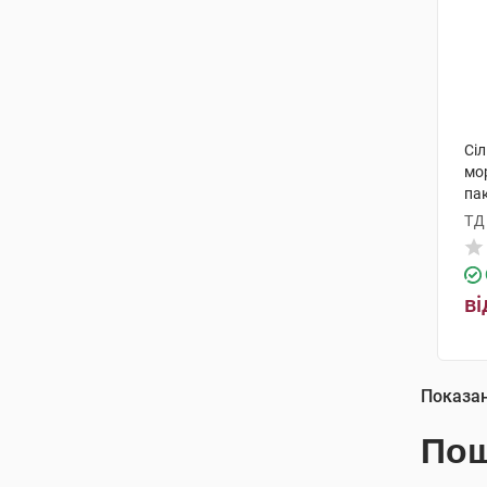
Сі
мо
па
ТД
ві
Показа
Пош