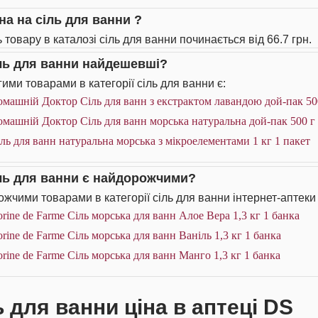
на на сіль для ванни ?
 товару в каталозі сіль для ванни починається від 66.7 грн.
іль для ванни найдешевші?
ими товарами в категорії сіль для ванни є:
машній Доктор Сіль для ванн з екстрактом лавандою дой-пак 500
машній Доктор Сіль для ванн морська натуральна дой-пак 500 г 
ль для ванн натуральна морська з мікроелементами 1 кг 1 пакет
іль для ванни є найдорожчими?
жчими товарами в категорії сіль для ванни інтернет-аптеки
rine de Farme Сіль морська для ванн Алое Вера 1,3 кг 1 банка
rine de Farme Сіль морська для ванн Ваніль 1,3 кг 1 банка
rine de Farme Сіль морська для ванн Манго 1,3 кг 1 банка
ь для ванни ціна в аптеці DS