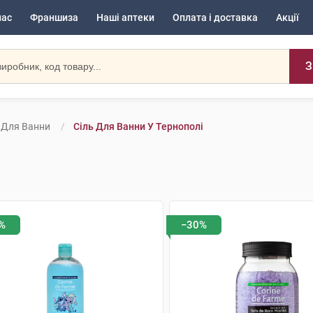
нас
Франшиза
Наші аптеки
Оплата і доставка
Акції
З
 Для Ванни
Сіль Для Ванни У Тернополі
%
−30%