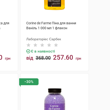
ка для
Corine de Farme Піна для ванни
а
Ваніль 1 000 мл 1 флакон
Лабораторіес Сарбек
Є в наявності
0
257.60
від
368.00
грн
грн
КУПИТИ
−30%