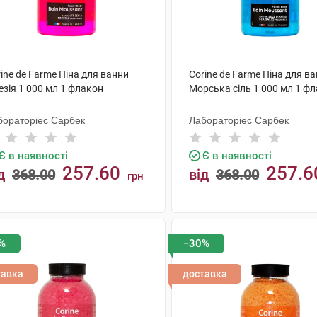
ine de Farme Піна для ванни
Corine de Farme Піна для в
зія 1 000 мл 1 флакон
Морська сіль 1 000 мл 1 ф
бораторіес Сарбек
Лабораторіес Сарбек
Є в наявності
Є в наявності
257.60
257.6
д
368.00
від
368.00
грн
КУПИТИ
КУПИТИ
%
−30%
тавка
доставка