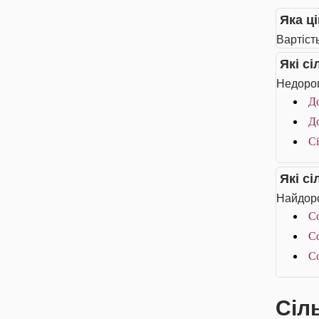
Яка ці
Вартість
Які с
Недорог
До
До
Сі
Які с
Найдоро
Co
Co
Co
Сіл