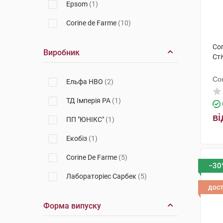
Epsom
(1)
Corine de Farme
(10)
Cor
Виробник
Сті
Co
Ельфа НВО
(2)
ТД Імперія РА
(1)
ві
ПП "ЮНІКС"
(1)
Екобіз
(1)
Corine De Farme
(5)
−30
Лабораторіес Сарбек
(5)
дос
Форма випуску